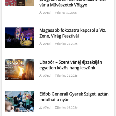
vár a Művészetek Völgye
WAndi
július 10, 2026
Magasabb fokozatra kapcsol a Víz,
Zene, Virág Fesztivál
WAndi
június 25, 2026
Libabőr – Szentivánéj éjszakáján
egyetlen közös hang leszünk
WAndi
június 21, 2026
Előbb Generali Gyerek Sziget, aztán
indulhat a nyár
WAndi
június 18, 2026