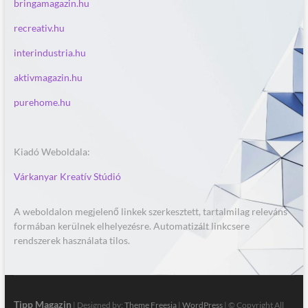
bringamagazin.hu
recreativ.hu
interindustria.hu
aktivmagazin.hu
purehome.hu
Kiadó Weboldala:
Várkanyar Kreatív Stúdió
A weboldalon megjelenő linkek szerkesztett, tartalmilag releváns
formában kerülnek elhelyezésre. Automatizált linkcsere
rendszerek használata tilos.
Tipp Magazin
| Designed by:
Theme Freesia
|
WordPress
| © Copyright All