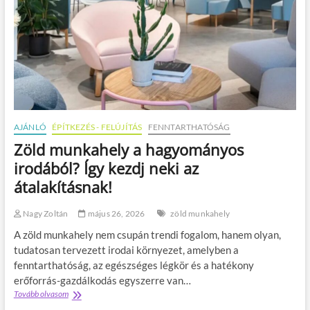
AJÁNLÓ
ÉPÍTKEZÉS - FELÚJÍTÁS
FENNTARTHATÓSÁG
Zöld munkahely a hagyományos
irodából? Így kezdj neki az
átalakításnak!
Nagy Zoltán
május 26, 2026
zöld munkahely
A zöld munkahely nem csupán trendi fogalom, hanem olyan,
tudatosan tervezett irodai környezet, amelyben a
fenntarthatóság, az egészséges légkör és a hatékony
erőforrás-gazdálkodás egyszerre van…
Tovább olvasom
Z
ö