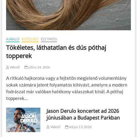
AJÁNLÓ
EGÉSZSÉG
ÉLETMÓD
Tökéletes, láthatatlan és dús póthaj
topperek
WAndi
július 24, 2026
A ritkuló hajkorona vagy a fejtetőn megjelenő volumenhiány
sokak számára jelent folyamatos kihívást, amelyre a modern
fodrászat már valóban hatékony válaszokat kínál. A póthaj
topperek…
Jason Derulo koncertet ad 2026
júniusában a Budapest Parkban
WAndi
május 13, 2026