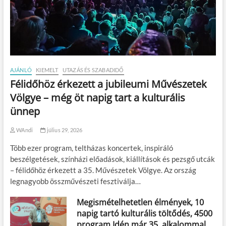
AJÁNLÓ
KIEMELT
UTAZÁS ÉS SZABADIDŐ
Félidőhöz érkezett a jubileumi Művészetek
Völgye – még öt napig tart a kulturális
ünnep
WAndi
július 29, 2026
Több ezer program, teltházas koncertek, inspiráló
beszélgetések, színházi előadások, kiállítások és pezsgő utcák
– félidőhöz érkezett a 35. Művészetek Völgye. Az ország
legnagyobb összművészeti fesztiválja…
Megismételhetetlen élmények, 10
napig tartó kulturális töltődés, 4500
program Idén már 35. alkalommal