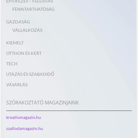
ÉPÍTKEZÉS – FELÚJÍTÁS
FENNTARTHATÓSÁG
GAZDASÁG
VÁLLALKOZÁS
KIEMELT
OTTHON ÉS KERT
TECH
UTAZÁS ÉS SZABADIDŐ
VÁSÁRLÁS
SZÓRAKOZTATÓ MAGAZINJAINK
kreativmagazin.hu
szallodamagazin.hu