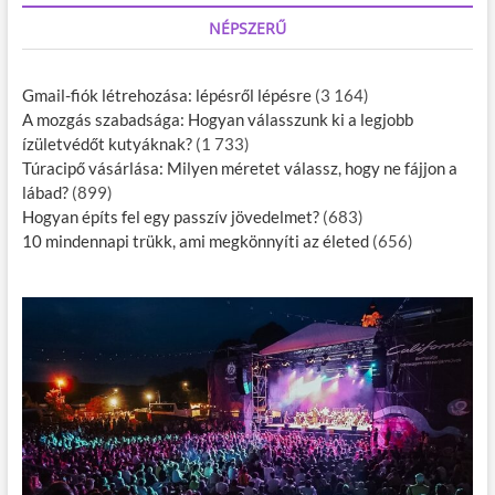
NÉPSZERŰ
Gmail-fiók létrehozása: lépésről lépésre
(3 164)
A mozgás szabadsága: Hogyan válasszunk ki a legjobb
ízületvédőt kutyáknak?
(1 733)
Túracipő vásárlása: Milyen méretet válassz, hogy ne fájjon a
lábad?
(899)
Hogyan építs fel egy passzív jövedelmet?
(683)
10 mindennapi trükk, ami megkönnyíti az életed
(656)