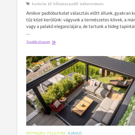
r
burkolás
kő
kőhatású padlő
lakberendezés
t
t
á
e
Amikor padlóburkolat választás előtt állunk, gyakran k
s
z
tűz közé kerülünk: vágyunk a természetes kövek, a má
n
e
vagy a palakő eleganciájára, de tartunk a hideg tapintás
a
n
k
…
b
!
u
Tovább olvasom
M
k
i
i
é
k
r
e
t
l
a
a
k
l
ő
e
h
g
a
t
t
ö
á
b
s
b
ú
h
v
á
i
z
n
i
ÉPÍTKEZÉS - FELÚJÍTÁS
AJÁNLÓ
y