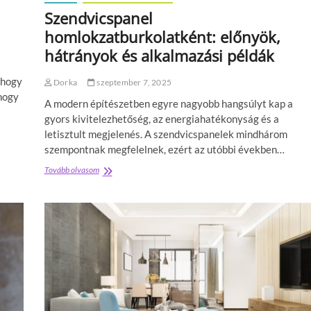
é
u
Szendvicspanel
s
d
á
homlokzatburkolatként: előnyök,
a
r
p
hátrányok és alkalmazási példák
a
e
h
s
 hogy
o
Dorka
szeptember 7, 2025
t
s
hogy
e
A modern építészetben egyre nagyobb hangsúlyt kap a
s
n
gyors kivitelezhetőség, az energiahatékonyság és a
z
–
ú
letisztult megjelenés. A szendvicspanelek mindhárom
m
t
szempontnak megfelelnek, ezért az utóbbi években…
i
á
t
v
Tovább olvasom
S
é
o
z
r
n
e
d
n
e
d
m
v
e
i
s
c
t
s
u
p
d
a
n
n