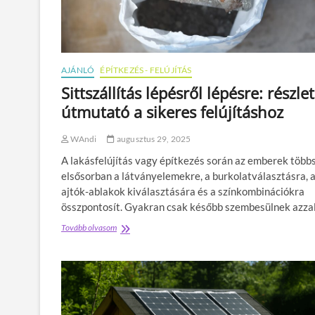
s
s
z
t
a
i
k
t
o
k
AJÁNLÓ
ÉPÍTKEZÉS - FELÚJÍTÁS
s
o
k
Sittszállítás lépésről lépésre: részle
s
i
f
útmutató a sikeres felújításhoz
h
a
í
v
v
o
WAndi
augusztus 29, 2025
á
r
A lakásfelújítás vagy építkezés során az emberek több
s
i
a
elsősorban a látványelemekre, a burkolatválasztásra, 
t
i
j
ajtók-ablakok kiválasztására és a színkombinációkra
a
összpontosít. Gyakran csak később szembesülnek azza
?
Tovább olvasom
S
i
t
t
s
z
á