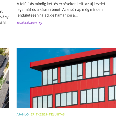
t
A felújítás mindig kettős érzéseket kelt: az új kezdet
ö
izgalmát és a káosz rémét. Az első nap még minden
ét
b
lendületesen halad, de hamar jön a…
b
rvány
s
tól,
Tovább olvasom
K
z
o
ö
n
r
t
k
é
e
n
v
e
e
r
s
r
e
e
b
n
b
d
e
e
t
l
?
é
A
s
k
á
e
r
r
a
í
k
t
AJÁNLÓ
ÉPÍTKEZÉS - FELÚJÍTÁS
B