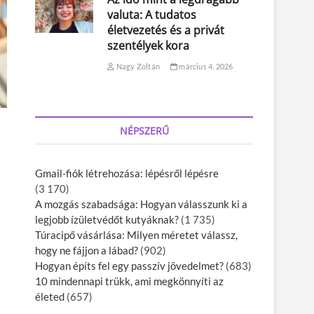
valuta: A tudatos
életvezetés és a privát
szentélyek kora
Nagy Zoltán
március 4, 2026
NÉPSZERŰ
i
Gmail-fiók létrehozása: lépésről lépésre
(3 170)
A mozgás szabadsága: Hogyan válasszunk ki a
legjobb ízületvédőt kutyáknak?
(1 735)
Túracipő vásárlása: Milyen méretet válassz,
hogy ne fájjon a lábad?
(902)
Hogyan építs fel egy passzív jövedelmet?
(683)
10 mindennapi trükk, ami megkönnyíti az
életed
(657)