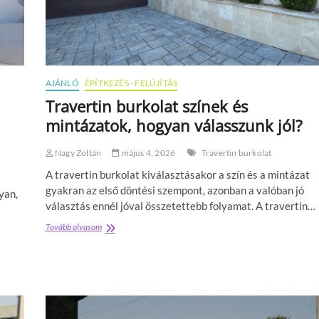
AJÁNLÓ
ÉPÍTKEZÉS - FELÚJÍTÁS
Travertin burkolat színek és
mintázatok, hogyan válasszunk jól?
Nagy Zoltán
május 4, 2026
Travertin burkolat
A travertin burkolat kiválasztásakor a szín és a mintázat
gyakran az első döntési szempont, azonban a valóban jó
yan,
választás ennél jóval összetettebb folyamat. A travertin…
Tovább olvasom
T
r
a
v
e
r
t
i