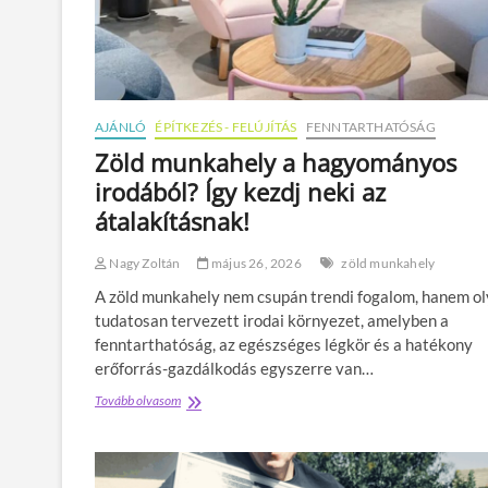
AJÁNLÓ
ÉPÍTKEZÉS - FELÚJÍTÁS
FENNTARTHATÓSÁG
Zöld munkahely a hagyományos
irodából? Így kezdj neki az
átalakításnak!
Nagy Zoltán
május 26, 2026
zöld munkahely
A zöld munkahely nem csupán trendi fogalom, hanem ol
tudatosan tervezett irodai környezet, amelyben a
fenntarthatóság, az egészséges légkör és a hatékony
erőforrás-gazdálkodás egyszerre van…
Tovább olvasom
Z
ö
l
d
m