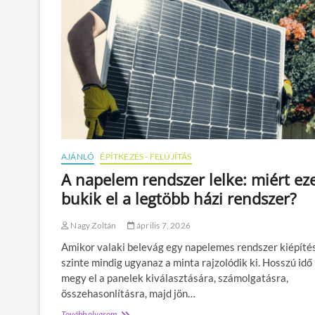
u
n
k
a
h
e
l
y
a
h
a
g
AJÁNLÓ
ÉPÍTKEZÉS - FELÚJÍTÁS
y
o
A napelem rendszer lelke: miért ez
m
bukik el a legtöbb házi rendszer?
á
n
y
Nagy Zoltán
április 7, 2026
o
Amikor valaki belevág egy napelemes rendszer kiépíté
s
i
szinte mindig ugyanaz a minta rajzolódik ki. Hosszú idő
r
megy el a panelek kiválasztására, számolgatásra,
o
összehasonlításra, majd jön…
d
á
Tovább olvasom
A