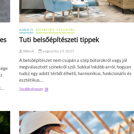
i
e
,
l
m
h
i
o
e
m
l
AJÁNLÓ
ÉPÍTKEZÉS - FELÚJÍTÁS
l
ő
o
tes
Tuti belsőépítészeti tippek
t
k
t
z
b
WAndi
augusztus 23, 2025
a
e
t
A belsőépítészet nem csupán a szép bútorokról vagy jól
l
b
e
megválasztott színekről szól. Sokkal inkább arról, hogyan
sége
u
v
tudsz egy adott térből élhető, harmonikus, funkcionális és
r
az
á
k
esztétikus…
g
o
a
l…
Tovább olvasom
T
l
f
u
a
e
t
t
l
i
k
ú
b
é
j
e
n
í
l
t
t
s
:
á
ő
e