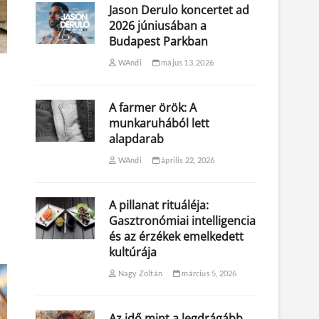
Jason Derulo koncertet ad
2026 júniusában a
Budapest Parkban
WAndi
május 13, 2026
A farmer örök: A
munkaruhából lett
alapdarab
WAndi
április 22, 2026
A pillanat rituáléja:
Gasztronómiai intelligencia
és az érzékek emelkedett
kultúrája
Nagy Zoltán
március 5, 2026
Az idő mint a legdrágább