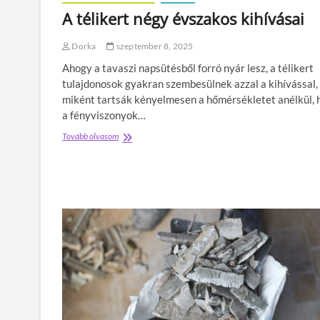
r
l
A télikert négy évszakos kihívásai
e
p
n
a
d
Dorka
szeptember 8, 2025
d
s
l
z
Ahogy a tavaszi napsütésből forró nyár lesz, a télikert
ó
e
tulajdonosok gyakran szembesülnek azzal a kihívással,
a
r
miként tartsák kényelmesen a hőmérsékletet anélkül, 
m
?
o
a fényviszonyok…
d
Tovább olvasom
A
e
t
r
é
n
l
l
i
a
k
k
e
b
r
e
t
r
n
e
é
n
g
d
y
e
é
z
v
é