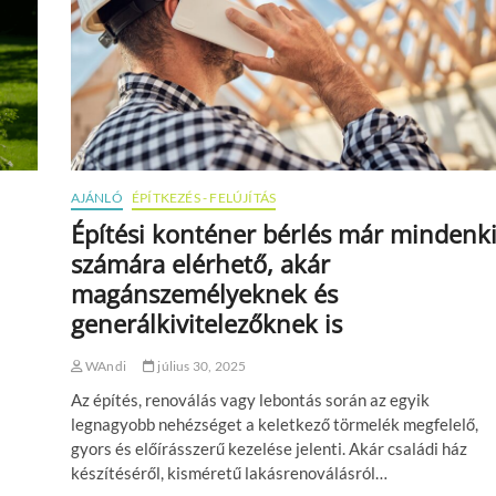
s
é
l
b
p
ő
a
í
n
?
t
y
é
ö
s
k
z
,
e
h
t
á
i
t
AJÁNLÓ
ÉPÍTKEZÉS - FELÚJÍTÁS
t
r
Építési konténer bérlés már mindenk
i
á
p
számára elérhető, akár
n
p
y
magánszemélyeknek és
e
o
k
generálkivitelezőknek is
k
é
s
WAndi
július 30, 2025
a
l
Az építés, renoválás vagy lebontás során az egyik
k
legnagyobb nehézséget a keletkező törmelék megfelelő,
a
gyors és előírásszerű kezelése jelenti. Akár családi ház
l
készítéséről, kisméretű lakásrenoválásról…
m
a