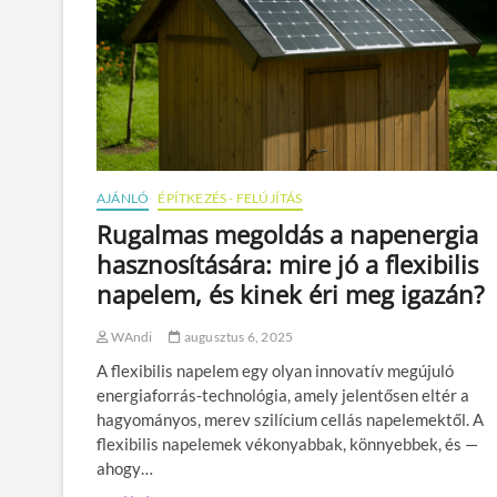
l
l
í
t
á
s
l
é
p
é
AJÁNLÓ
ÉPÍTKEZÉS - FELÚJÍTÁS
s
r
Rugalmas megoldás a napenergia
ő
hasznosítására: mire jó a flexibilis
l
l
napelem, és kinek éri meg igazán?
é
p
WAndi
augusztus 6, 2025
é
s
A flexibilis napelem egy olyan innovatív megújuló
r
energiaforrás-technológia, amely jelentősen eltér a
e
hagyományos, merev szilícium cellás napelemektől. A
:
r
flexibilis napelemek vékonyabbak, könnyebbek, és —
é
ahogy…
s