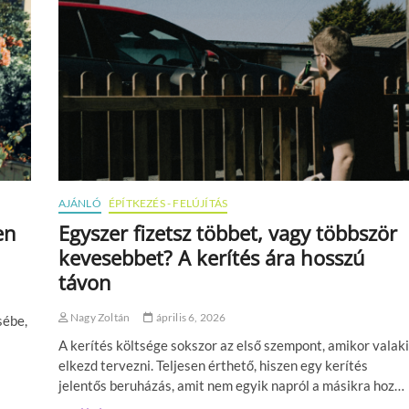
n
b
u
r
k
o
l
a
t
s
z
í
AJÁNLÓ
ÉPÍTKEZÉS - FELÚJÍTÁS
n
en
Egyszer fizetsz többet, vagy többször
e
k
kevesebbet? A kerítés ára hosszú
é
távon
s
m
i
Nagy Zoltán
április 6, 2026
sébe,
n
t
A kerítés költsége sokszor az első szempont, amikor valaki
á
elkezd tervezni. Teljesen érthető, hiszen egy kerítés
z
jelentős beruházás, amit nem egyik napról a másikra hoz…
a
t