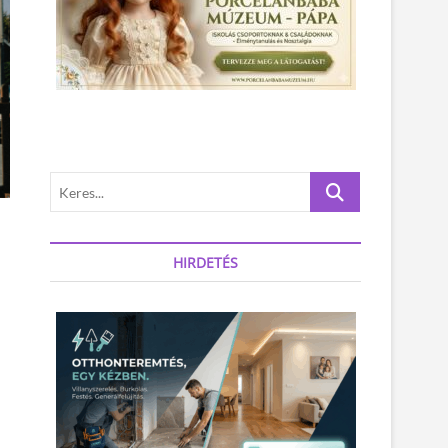
K
e
r
e
HIRDETÉS
s
.
.
.