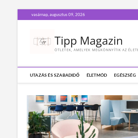
S
vasárnap, augusztus 09, 2026
k
i
p
Tipp Magazin
t
o
ÖTLETEK, AMELYEK MEGKÖNNYÍTIK AZ ÉLET
c
o
n
t
UTAZÁS ÉS SZABADIDŐ
ÉLETMÓD
EGÉSZSÉG
e
n
t