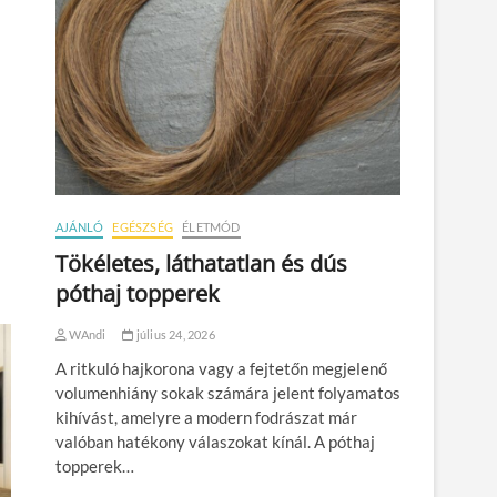
AJÁNLÓ
EGÉSZSÉG
ÉLETMÓD
Tökéletes, láthatatlan és dús
póthaj topperek
WAndi
július 24, 2026
A ritkuló hajkorona vagy a fejtetőn megjelenő
volumenhiány sokak számára jelent folyamatos
kihívást, amelyre a modern fodrászat már
valóban hatékony válaszokat kínál. A póthaj
topperek…