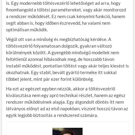
is. Egy modernebb töltésvezérlő lehetőséget ad arra, hogy
finomhangold a töltési paramétereket, vagy akár monitorozd
a rendszer működését. Ez nem csak kényelmi funkció, hanem
segít abban is, hogy időben észrevedd, ha valami nem
optimálisan működik.
Végül ott van a minőség és megbízhatóság kérdése. A
töltésvezérlő folyamatosan dolgozik, gyakran változó
körülmények között. A gyengébb minőségű modellek nem
feltétlenül azonnal hibásodnak meg, de hosszabb távon
instabil működést, pontatlan töltést vagy akár teljes kiesést is
okozhatnak. Egy stabil, bevált gyártó terméke itt sokkal
többet jelent, mint pár ezer forint különbség.
Ha ezt az egészet egyben nézzük, akkor a töltésvezérlő
kiválasztása nem egy apró technikai részlet, hanem az egész
rendszer működésének alapja. Egy átgondolt döntés itt nem
látványos előnyt ad az első napokban, viszont hosszú távon az
egyik legjobb biztosítás a rendszered számára.