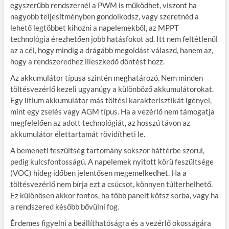
egyszerűbb rendszernél a PWM is működhet, viszont ha
nagyobb teljesítményben gondolkodsz, vagy szeretnéd a
lehető legtöbbet kihozni a napelemekből, az MPPT
technológia érezhetően jobb hatásfokot ad. Itt nem feltétlenül
az a cél, hogy mindig a drágább megoldást válaszd, hanem az,
hogy a rendszeredhez illeszkedő döntést hozz.
Az akkumulátor típusa szintén meghatározó. Nem minden
töltésvezérlő kezeli ugyanúgy a különböző akkumulátorokat.
Egy lítium akkumulátor más töltési karakterisztikát igényel,
mint egy zselés vagy AGM típus. Ha a vezérlő nem támogatja
megfelelően az adott technológiát, az hosszú távon az
akkumulátor élettartamát rövidítheti le.
A bemeneti feszültség tartomány sokszor háttérbe szorul,
pedig kulcsfontosságú. A napelemek nyitott körü feszültsége
(VOC) hideg időben jelentősen megemelkedhet. Ha a
töltésvezérlő nem bírja ezt a csúcsot, könnyen túlterhelhető.
Ez különösen akkor fontos, ha több panelt kötsz sorba, vagy ha
a rendszered később bővülni fog.
Érdemes figyelni a beállíthatóságra és a vezérlő okosságára