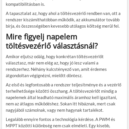
kompatibilitásban is.
A tapasztalat az, hogy ahol a töltésvezérlő rendben van, ott a
rendszer kiszámíthatóbban működik, az akkumulátor tovább
bírja, és összességében kevesebb utólagos költség merül fel.
Mire figyelj napelem
töltésvezérlő választásnál?
Amikor eljutsz odáig, hogy konkrétan töltésvezérlőt
választasz, már nem elég az, hogy jó lesz valami a
rendszerhez. Néhány kulcstényező van, amit érdemes
átgondoltan végignézni, mielőtt döntesz.
Az első és legfontosabb a rendszer teljesítménye és a vezérlő
terhelhetősége közötti összhang. A töltésvezérlőt mindig a
napelemek által leadható maximális áramhoz kell igazítani,
nem az átlagos működéshez. Sokan itt hibáznak, mert csak
nagyjából számolnak, vagy nem hagynak tartalékot.
Legalább ennyire fontos a technológia kérdése. A PWM és
MPPT közötti különbség nem csak elméleti. Egy kisebb,