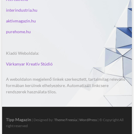
interindustria.hu
aktivmagazin.hu
purehome.hu
Kiadó Weboldala:
Várkanyar Kreatív Stúdió
A weboldalon megjelenő linkek szerkesztett, tartalmilag releváns
formában kerülnek elhelyezésre. Automatizált linkcsere
rendszerek használata tilos.
Tipp Magazin
| Designed by:
Theme Freesia
|
WordPress
| © Copyright All
right reserved