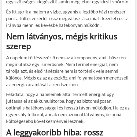
egy szükséges kiegészítő, amin még lehet egy kicsit spórolni.
És itt ugrik a majom a vízbe, ugyanis a legtöbb házi rendszer
pont a töltésvezérlő rossz megválasztása miatt kezd el rossz
irányba menni és kevésbé hatékonyan működni.
Nem látványos, mégis kritikus
szerep
A napelem töltésvezérlő nem az a komponens, amit büszkén
megmutatsz egy ismerősnek. Nem termel energiát, nem
tárolja azt, és első ránézésre nem is történik vele semmi
különös. Mégis ez az az eszköz, ami folyamatosan menedzseli
az energia áramlását a rendszerben.
Feladata, hogy a napelemek által termelt energiát úgy
juttassa el az akkumulátorba, hogy az biztonságosan,
optimális hatékonysággal és hosszú távon működjön. Ha ez az
egyensúly felborul, annak nem azonnal látványos, de annál
költségesebb következményei lesznek.
A leggyakoribb hiba: rossz