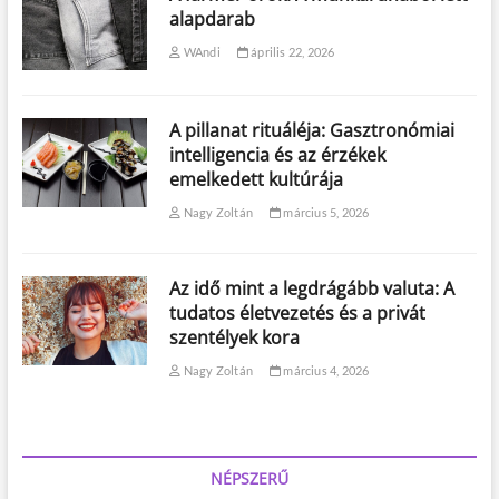
alapdarab
WAndi
április 22, 2026
A pillanat rituáléja: Gasztronómiai
intelligencia és az érzékek
emelkedett kultúrája
Nagy Zoltán
március 5, 2026
Az idő mint a legdrágább valuta: A
tudatos életvezetés és a privát
szentélyek kora
Nagy Zoltán
március 4, 2026
NÉPSZERŰ