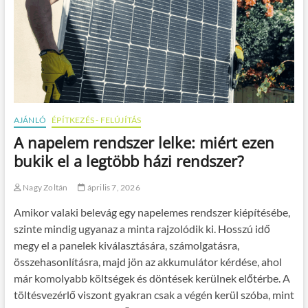
AJÁNLÓ
ÉPÍTKEZÉS - FELÚJÍTÁS
A napelem rendszer lelke: miért ezen
bukik el a legtöbb házi rendszer?
Nagy Zoltán
április 7, 2026
Amikor valaki belevág egy napelemes rendszer kiépítésébe,
szinte mindig ugyanaz a minta rajzolódik ki. Hosszú idő
megy el a panelek kiválasztására, számolgatásra,
összehasonlításra, majd jön az akkumulátor kérdése, ahol
már komolyabb költségek és döntések kerülnek előtérbe. A
töltésvezérlő viszont gyakran csak a végén kerül szóba, mint