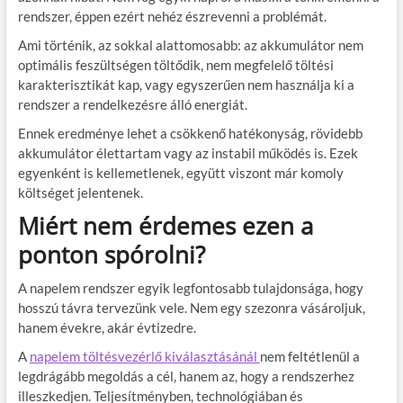
rendszer, éppen ezért nehéz észrevenni a problémát.
Ami történik, az sokkal alattomosabb: az akkumulátor nem
optimális feszültségen töltődik, nem megfelelő töltési
karakterisztikát kap, vagy egyszerűen nem használja ki a
rendszer a rendelkezésre álló energiát.
Ennek eredménye lehet a csökkenő hatékonyság, rövidebb
akkumulátor élettartam vagy az instabil működés is. Ezek
egyenként is kellemetlenek, együtt viszont már komoly
költséget jelentenek.
Miért nem érdemes ezen a
ponton spórolni?
A napelem rendszer egyik legfontosabb tulajdonsága, hogy
hosszú távra tervezünk vele. Nem egy szezonra vásároljuk,
hanem évekre, akár évtizedre.
A
napelem töltésvezérlő kiválasztásánál
nem feltétlenül a
legdrágább megoldás a cél, hanem az, hogy a rendszerhez
illeszkedjen. Teljesítményben, technológiában és