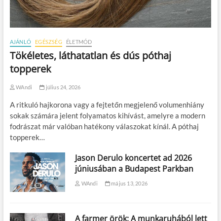
AJÁNLÓ
EGÉSZSÉG
ÉLETMÓD
Tökéletes, láthatatlan és dús póthaj
topperek
WAndi
július 24, 2026
A ritkuló hajkorona vagy a fejtetőn megjelenő volumenhiány
sokak számára jelent folyamatos kihívást, amelyre a modern
fodrászat már valóban hatékony válaszokat kínál. A póthaj
topperek…
Jason Derulo koncertet ad 2026
júniusában a Budapest Parkban
WAndi
május 13, 2026
A farmer örök: A munkaruhából lett