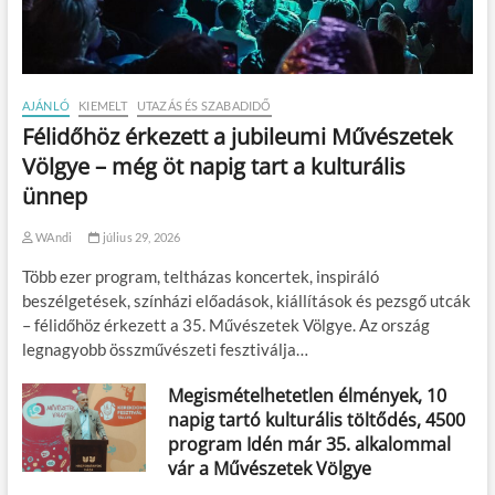
AJÁNLÓ
KIEMELT
UTAZÁS ÉS SZABADIDŐ
Félidőhöz érkezett a jubileumi Művészetek
Völgye – még öt napig tart a kulturális
ünnep
WAndi
július 29, 2026
Több ezer program, teltházas koncertek, inspiráló
beszélgetések, színházi előadások, kiállítások és pezsgő utcák
– félidőhöz érkezett a 35. Művészetek Völgye. Az ország
legnagyobb összművészeti fesztiválja…
Megismételhetetlen élmények, 10
napig tartó kulturális töltődés, 4500
program Idén már 35. alkalommal
vár a Művészetek Völgye