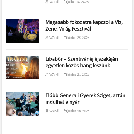
WAndi
július 10, 2026
Magasabb fokozatra kapcsol a Víz,
Zene, Virág Fesztivál
WAndi
június 25, 2026
Libabőr – Szentivánéj éjszakáján
egyetlen közös hang leszünk
WAndi
június 21, 2026
Előbb Generali Gyerek Sziget, aztán
indulhat a nyár
WAndi
június 18, 2026