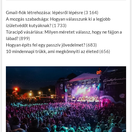
Gmail-fiók létrehozása: lépésről lépésre
(3 164)
A mozgás szabadsága: Hogyan válasszunk ki a legjobb
ízületvédőt kutyáknak?
(1 733)
Túracipő vásárlása: Milyen méretet válassz, hogy ne fájjon a
lábad?
(899)
Hogyan építs fel egy passzív jövedelmet?
(683)
10 mindennapi trükk, ami megkönnyíti az életed
(656)