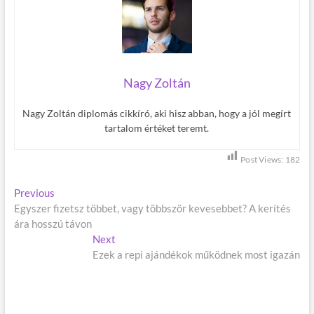
Nagy Zoltán
Nagy Zoltán diplomás cikkíró, aki hisz abban, hogy a jól megírt
tartalom értéket teremt.
Post Views:
182
B
Previous
P
Egyszer fizetsz többet, vagy többször kevesebbet? A kerítés
r
e
ára hosszú távon
e
j
v
Next
N
i
Ezek a repi ajándékok működnek most igazán
e
e
o
x
g
u
t
s
p
y