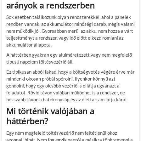
arányok a rendszerben
Sok esetben találkozunk olyan rendszerekkel, ahol a panelek
rendben vannak, az akkumulátor minőségi darab, mégis valami
nem működik jól. Gyorsabban merül az akku, nem hozza a várt
teljesítményt a rendszer, vagy idő előtt elkezd romlani az
akkumulátor állapota.
A háttérben gyakran egy alulméretezett vagy nem megfelelő
típusú napelem töltésvezérlő áll.
Ez tipikusan abból fakad, hogy a költségvetés végére érve már
mindenki okosan próbál spórolni. Ilyenkor könnyű azt
gondolni, hogy egy olcsóbb vezérlő is ellátja ugyanazt a
feladatot. Rövid távon valóban működhet is a rendszer, de
hosszabb távon a hatékonyság és az élettartam látja kárát.
Mi történik valójában a
háttérben?
Egy nem megfelelő töltésvezérlő nem feltétlenül okoz
azonnali hibát. Nem fog egyik napról a másikra tönkremenni a