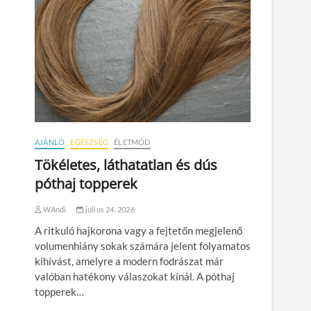
AJÁNLÓ
EGÉSZSÉG
ÉLETMÓD
Tökéletes, láthatatlan és dús
póthaj topperek
WAndi
július 24, 2026
A ritkuló hajkorona vagy a fejtetőn megjelenő
volumenhiány sokak számára jelent folyamatos
kihívást, amelyre a modern fodrászat már
valóban hatékony válaszokat kínál. A póthaj
topperek…