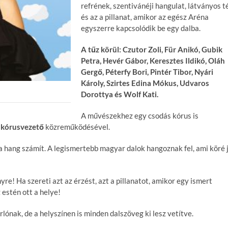
refrének, szentivánéji hangulat, látványos t
és az a pillanat, amikor az egész Aréna
egyszerre kapcsolódik be egy dalba.
A tűz körül: Czutor Zoli, Für Anikó, Gubik
Petra, Hevér Gábor, Keresztes Ildikó, Oláh
Gergő, Péterfy Bori, Pintér Tibor, Nyári
Károly, Szirtes Edina Mókus, Udvaros
Dorottya és Wolf Kati.
A művészekhez egy csodás kórus is
 kórusvezető
közreműködésével.
 a hang számít. A legismertebb magyar dalok hangoznak fel, ami köré 
re! Ha szereti azt az érzést, azt a pillanatot, amikor egy ismert
estén ott a helye!
ónak, de a helyszínen is minden dalszöveg ki lesz vetítve.