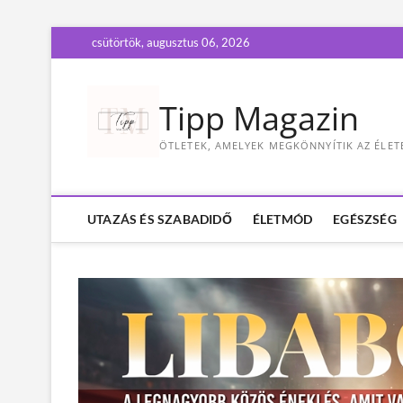
S
csütörtök, augusztus 06, 2026
k
i
p
Tipp Magazin
t
o
ÖTLETEK, AMELYEK MEGKÖNNYÍTIK AZ ÉLET
c
o
n
t
UTAZÁS ÉS SZABADIDŐ
ÉLETMÓD
EGÉSZSÉG
e
n
t