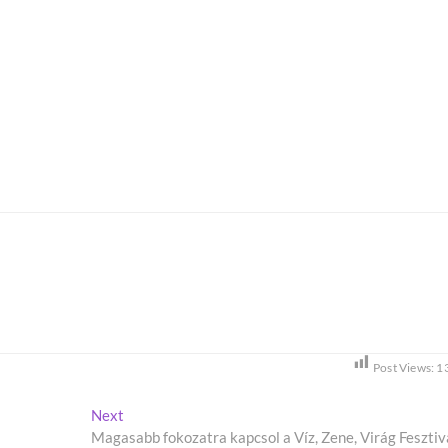
Post Views:
1
Next
N
Magasabb fokozatra kapcsol a Víz, Zene, Virág Fesztiv
e