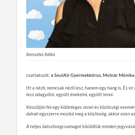
Keresztes Ildikó
csatlakozik:
a SoulAir Gyermekkórus, Molnár Mónika
Itt a néző, nemcsak néző lesz, hanem egy hang is. És ez
lesz odagyűlni, együtt énekelni, együtt lenni.
Készüljön fel egy különleges zenei és közösségi esemény
dalnál egyszerre mozdul meg a közönség, akkor ezen az 
A teljes dalszövegcsomagot kiküldtük minden jegyvásárl