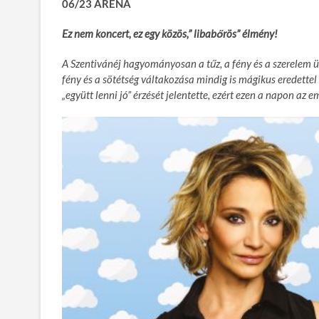
06/23 ARÉNA
Ez nem koncert, ez egy közös,” libabőrös” élmény!
A Szentivánéj hagyományosan a tűz, a fény és a szerelem 
fény és a sötétség váltakozása mindig is mágikus eredettel 
„együtt lenni jó” érzését jelentette, ezért ezen a napon az 