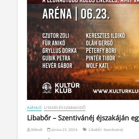
AJÁNLÓ
UTAZÁS ÉS SZABADIDŐ
Libabőr – Szentivánéj éjszakáján e
WAndi
június 21, 2026
Libabőr
Szentivánéj