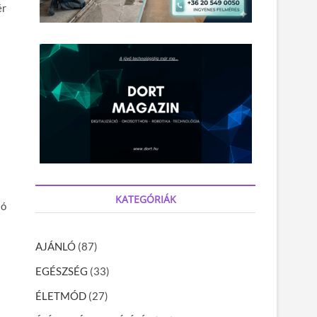
ér
KATEGÓRIÁK
jó
AJÁNLÓ
(87)
EGÉSZSÉG
(33)
ÉLETMÓD
(27)