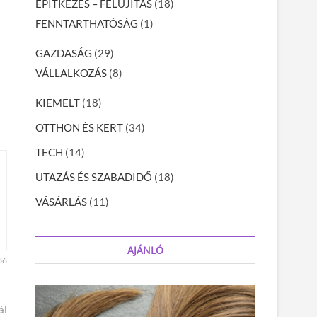
ÉPÍTKEZÉS – FELÚJÍTÁS
(18)
FENNTARTHATÓSÁG
(1)
GAZDASÁG
(29)
VÁLLALKOZÁS
(8)
KIEMELT
(18)
OTTHON ÉS KERT
(34)
TECH
(14)
UTAZÁS ÉS SZABADIDŐ
(18)
VÁSÁRLÁS
(11)
AJÁNLÓ
36
ál