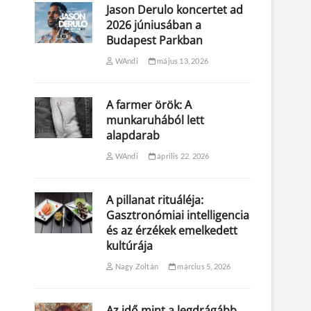
Jason Derulo koncertet ad
2026 júniusában a
Budapest Parkban
WAndi
május 13, 2026
A farmer örök: A
munkaruhából lett
alapdarab
WAndi
április 22, 2026
A pillanat rituáléja:
Gasztronómiai intelligencia
és az érzékek emelkedett
kultúrája
Nagy Zoltán
március 5, 2026
Az idő mint a legdrágább