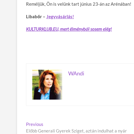
Reméljük, Ön is velünk tart június 23-án az Arénában!
Libabőr –
Jegyvásárlás!
KULTURKLUB.EU, mert élményből sosem elég!
WAndi
B
Previous
P
Előbb Generali Gyerek Sziget, aztán indulhat a nyár
r