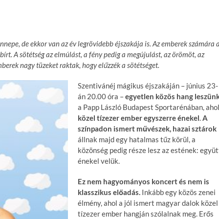
ünnepe, de
ekkor van az év legrövidebb éjszakája is. Az emberek számára 
bírt. A sötétség az elmúlást, a fény pedig a megújulást, az örömöt, az
emberek nagy tüzeket raktak, hogy elűzzék a sötétséget.
Szentivánéj mágikus éjszakáján – június 23-
án 20.00 óra –
egyetlen közös hang leszün
a Papp László Budapest Sportarénában, aho
közel tízezer ember egyszerre énekel
.
A
színpadon ismert művészek, hazai sztárok
állnak majd egy hatalmas tűz körül, a
közönség pedig része lesz az estének: együt
énekel velük.
Ez nem hagyományos koncert és nem is
klasszikus előadás.
Inkább egy közös zenei
élmény, ahol a jól ismert magyar dalok közel
tízezer ember hangján szólalnak meg. Erős