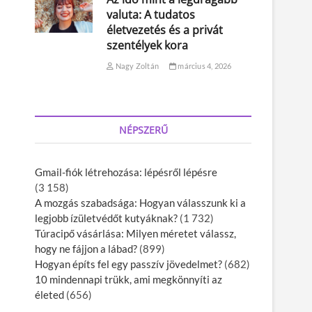
valuta: A tudatos
életvezetés és a privát
szentélyek kora
Nagy Zoltán
március 4, 2026
NÉPSZERŰ
Gmail-fiók létrehozása: lépésről lépésre
(3 158)
A mozgás szabadsága: Hogyan válasszunk ki a
legjobb ízületvédőt kutyáknak?
(1 732)
Túracipő vásárlása: Milyen méretet válassz,
hogy ne fájjon a lábad?
(899)
Hogyan építs fel egy passzív jövedelmet?
(682)
10 mindennapi trükk, ami megkönnyíti az
életed
(656)