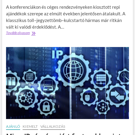
l
a
A konferenciákon és céges rendezvényeken kiosztott repi
i
,
ajándékok szerepe az elmúlt években jelentősen átalakult. A
n
a
klasszikus toll–jegyzettömb–kulcstartó hármas már ritkán
e
m
n
vált ki valódi érdeklődést. A…
i
e
v
Tovább olvasom
E
t
i
z
m
s
e
a
z
k
r
i
a
k
a
r
e
p
e
t
é
p
i
n
i
n
z
a
g
t
j
g
á
e
n
l
d
!
é
k
o
k
AJÁNLÓ
KIEMELT
VÁLLALKOZÁS
m