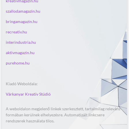
kreativmagazin.hu
szallodamagazin.hu
bringamagazin.hu
recreativ.hu
interindustria.hu
aktivmagazin.hu
purehome.hu
Kiadó Weboldala:
Várkanyar Kreatív Stúdió
A weboldalon megjelenő linkek szerkesztett, tartalmilag releváns
formában kerülnek elhelyezésre. Automatizált linkcsere
rendszerek használata tilos.