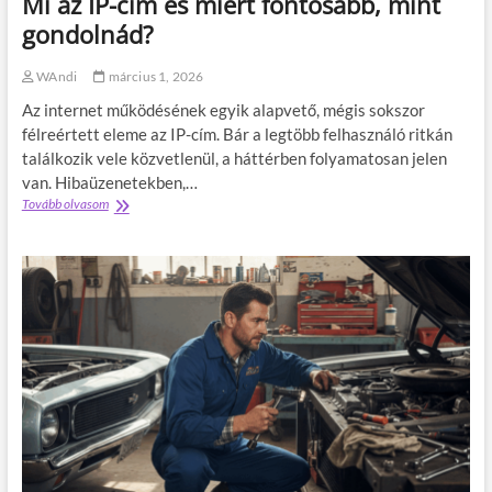
Mi az IP-cím és miért fontosabb, mint
ű
k
gondolnád?
ö
d
WAndi
március 1, 2026
n
e
Az internet működésének egyik alapvető, mégis sokszor
k
félreértett eleme az IP-cím. Bár a legtöbb felhasználó ritkán
m
találkozik vele közvetlenül, a háttérben folyamatosan jelen
o
s
van. Hibaüzenetekben,…
t
Tovább olvasom
M
i
i
g
a
a
z
z
I
á
P
n
-
c
í
m
é
s
m
i
é