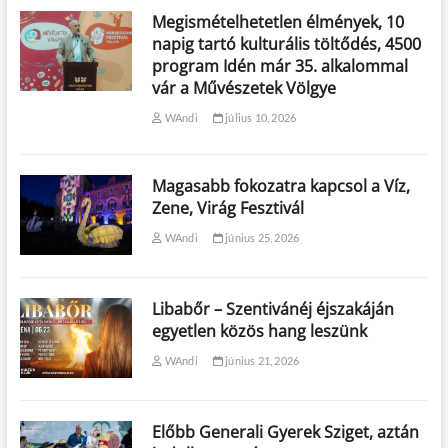
Megismételhetetlen élmények, 10
napig tartó kulturális töltődés, 4500
program Idén már 35. alkalommal
vár a Művészetek Völgye
WAndi
július 10, 2026
Magasabb fokozatra kapcsol a Víz,
Zene, Virág Fesztivál
WAndi
június 25, 2026
Libabőr – Szentivánéj éjszakáján
egyetlen közös hang leszünk
WAndi
június 21, 2026
Előbb Generali Gyerek Sziget, aztán