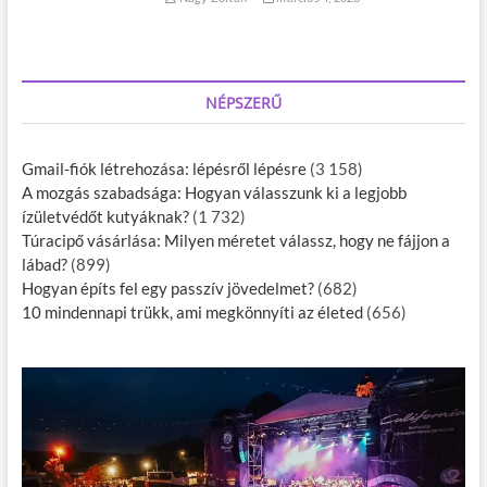
NÉPSZERŰ
Gmail-fiók létrehozása: lépésről lépésre
(3 158)
A mozgás szabadsága: Hogyan válasszunk ki a legjobb
ízületvédőt kutyáknak?
(1 732)
Túracipő vásárlása: Milyen méretet válassz, hogy ne fájjon a
lábad?
(899)
Hogyan építs fel egy passzív jövedelmet?
(682)
10 mindennapi trükk, ami megkönnyíti az életed
(656)