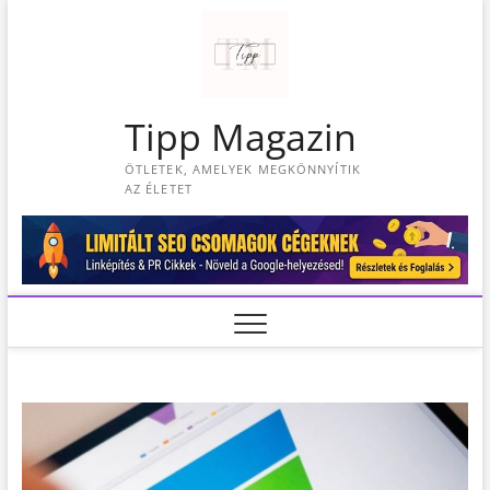
S
k
i
p
t
Tipp Magazin
o
c
ÖTLETEK, AMELYEK MEGKÖNNYÍTIK
o
AZ ÉLETET
n
t
e
n
t