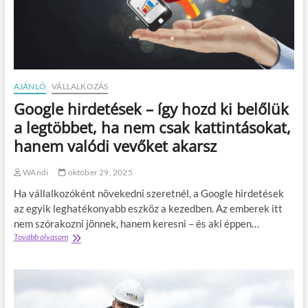
?
g
a
l
e
g
j
o
AJÁNLÓ
VÁLLALKOZÁS
b
Google hirdetések – így hozd ki belőlük
b
a
a legtöbbet, ha nem csak kattintásokat,
u
hanem valódi vevőket akarsz
t
ó
s
WAndi
október 29, 2025
z
Ha vállalkozóként növekedni szeretnél, a Google hirdetések
e
r
az egyik leghatékonyabb eszköz a kezedben. Az emberek itt
e
nem szórakozni jönnek, hanem keresni – és aki éppen…
l
Tovább olvasom
G
ő
o
t
o
p
g
á
l
r
e
p