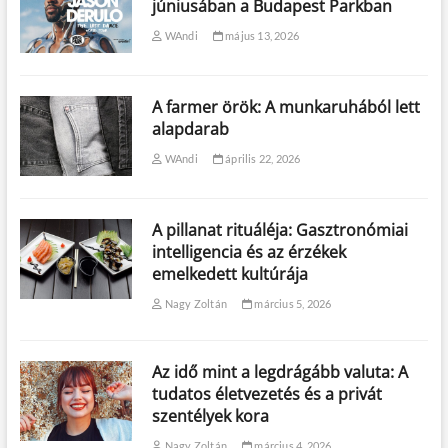
júniusában a Budapest Parkban
WAndi
május 13, 2026
A farmer örök: A munkaruhából lett
alapdarab
WAndi
április 22, 2026
A pillanat rituáléja: Gasztronómiai
intelligencia és az érzékek
emelkedett kultúrája
Nagy Zoltán
március 5, 2026
Az idő mint a legdrágább valuta: A
tudatos életvezetés és a privát
szentélyek kora
Nagy Zoltán
március 4, 2026