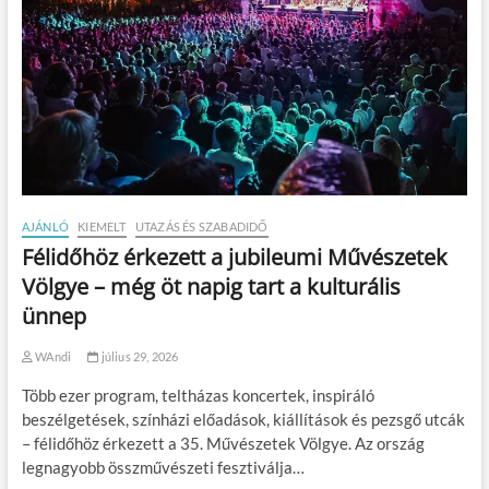
AJÁNLÓ
KIEMELT
UTAZÁS ÉS SZABADIDŐ
Félidőhöz érkezett a jubileumi Művészetek
Völgye – még öt napig tart a kulturális
ünnep
WAndi
július 29, 2026
Több ezer program, teltházas koncertek, inspiráló
beszélgetések, színházi előadások, kiállítások és pezsgő utcák
– félidőhöz érkezett a 35. Művészetek Völgye. Az ország
legnagyobb összművészeti fesztiválja…