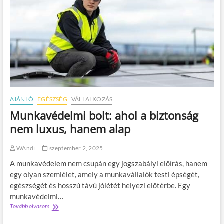
h
e
i
r
r
c
d
a
e
l
t
a
é
t
s
t
e
k
–
AJÁNLÓ
EGÉSZSÉG
VÁLLALKOZÁS
í
g
Munkavédelmi bolt: ahol a biztonság
y
nem luxus, hanem alap
h
o
z
WAndi
szeptember 2, 2025
d
A munkavédelem nem csupán egy jogszabályi előírás, hanem
k
i
egy olyan szemlélet, amely a munkavállalók testi épségét,
b
egészségét és hosszú távú jólétét helyezi előtérbe. Egy
e
munkavédelmi…
l
Tovább olvasom
M
ő
u
l