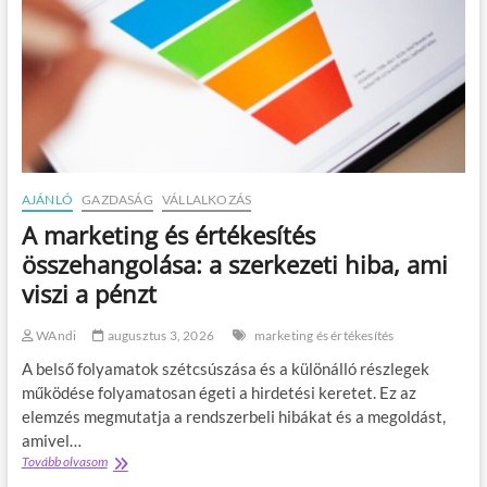
AJÁNLÓ
GAZDASÁG
VÁLLALKOZÁS
A marketing és értékesítés
összehangolása: a szerkezeti hiba, ami
viszi a pénzt
WAndi
augusztus 3, 2026
marketing és értékesítés
A belső folyamatok szétcsúszása és a különálló részlegek
működése folyamatosan égeti a hirdetési keretet. Ez az
elemzés megmutatja a rendszerbeli hibákat és a megoldást,
amivel…
Tovább olvasom
A
m