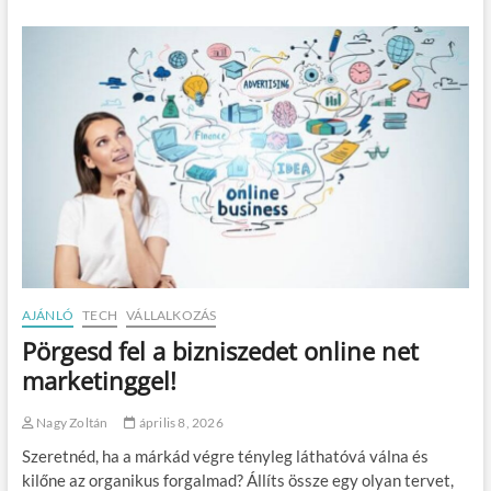
a
r
k
e
t
i
n
g
é
s
é
r
t
é
k
e
AJÁNLÓ
TECH
VÁLLALKOZÁS
s
Pörgesd fel a bizniszedet online net
í
t
marketinggel!
é
s
Nagy Zoltán
április 8, 2026
ö
s
Szeretnéd, ha a márkád végre tényleg láthatóvá válna és
s
kilőne az organikus forgalmad? Állíts össze egy olyan tervet,
z