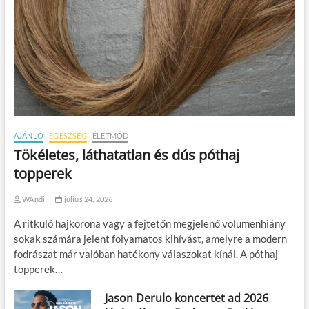
AJÁNLÓ
EGÉSZSÉG
ÉLETMÓD
Tökéletes, láthatatlan és dús póthaj
topperek
WAndi
július 24, 2026
A ritkuló hajkorona vagy a fejtetőn megjelenő volumenhiány
sokak számára jelent folyamatos kihívást, amelyre a modern
fodrászat már valóban hatékony válaszokat kínál. A póthaj
topperek…
Jason Derulo koncertet ad 2026