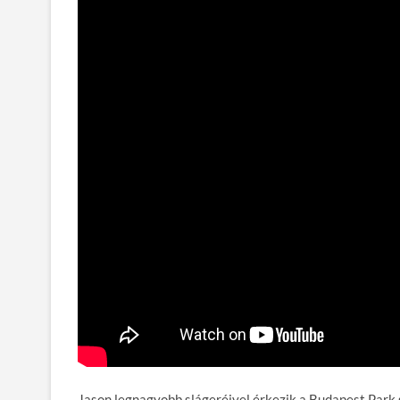
Jason legnagyobb slágeréivel érkezik a Budapest Park 