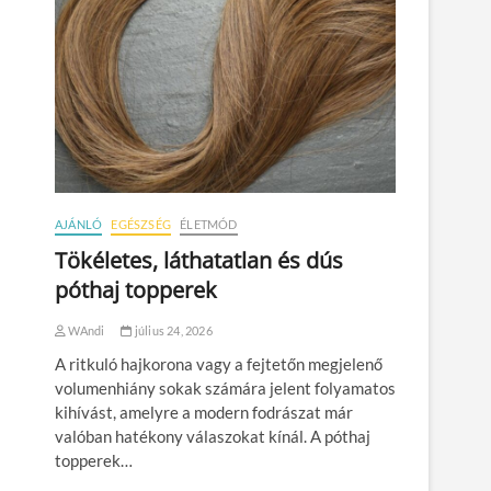
AJÁNLÓ
EGÉSZSÉG
ÉLETMÓD
Tökéletes, láthatatlan és dús
póthaj topperek
WAndi
július 24, 2026
A ritkuló hajkorona vagy a fejtetőn megjelenő
volumenhiány sokak számára jelent folyamatos
kihívást, amelyre a modern fodrászat már
valóban hatékony válaszokat kínál. A póthaj
topperek…