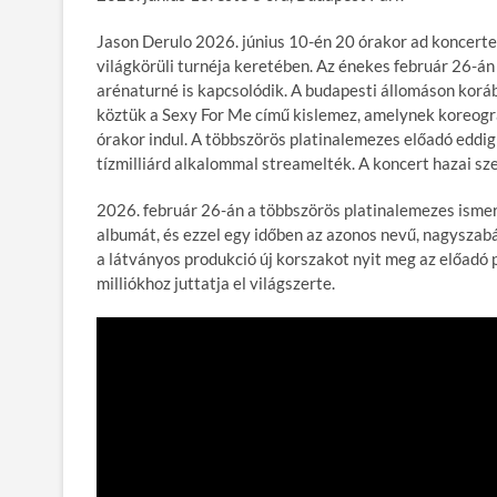
Jason Derulo 2026. június 10-én 20 órakor ad koncert
világkörüli turnéja keretében. Az énekes február 26-á
arénaturné is kapcsolódik. A budapesti állomáson koráb
köztük a Sexy For Me című kislemez, amelynek koreográ
órakor indul. A többszörös platinalemezes előadó eddig 
tízmilliárd alkalommal streamelték. A koncert hazai sz
2026. február 26-án a többszörös platinalemezes ismer
albumát, és ezzel egy időben az azonos nevű, nagyszabás
a látványos produkció új korszakot nyit meg az előadó 
milliókhoz juttatja el világszerte.