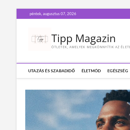
S
péntek, augusztus 07, 2026
k
i
p
Tipp Magazin
t
o
ÖTLETEK, AMELYEK MEGKÖNNYÍTIK AZ ÉLET
c
o
n
t
UTAZÁS ÉS SZABADIDŐ
ÉLETMÓD
EGÉSZSÉG
e
n
t