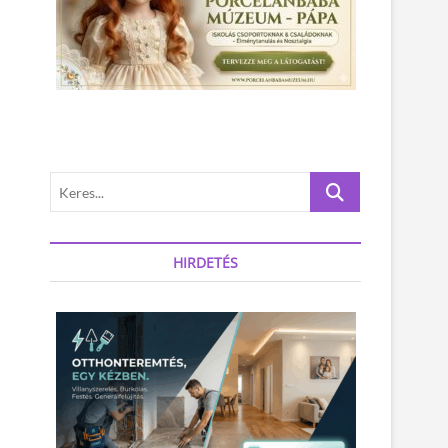
K
e
r
e
HIRDETÉS
s
.
.
.