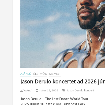
AJÁNLÓ
ÉLETMÓD
KIEMELT
Jason Derulo koncertet ad 2026 j
WAndi
május 13, 2026
Jason Derulo koncert
Jason Derulo – The Last Dance World Tour
2026. június 10. este 8 óra, Budapest Park