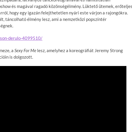
popshow és magával ragadó közönségélmény. Lüktető ütemek, erőtelje
ról, hogy egy igazán felejthetetlen nyári este várjon a rajongókra.
t, táncolható élmény lesz, ami a nemzetközi popszíntér
ségnek.
jason-derulo-4099510/
emeze, a
Sexy For Me
lesz, amelyhez a koreográfiát Jeremy Strong
ióin is dolgozott.