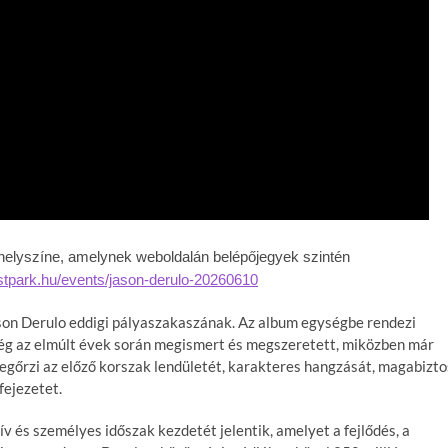
thelyszíne, amelynek weboldalán belépőjegyek szintén
stpark.hu/events/jason-derulo-20260610
son Derulo eddigi pályaszakaszának. Az album egységbe rendezi
ség az elmúlt évek során megismert és megszeretett, miközben már
egőrzi az előző korszak lendületét, karakteres hangzását, magabizto
fejezetet.
tív és személyes időszak kezdetét jelentik, amelyet a fejlődés, a