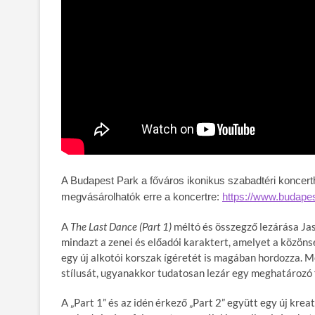
A Budapest Park a főváros ikonikus szabadtéri koncer
megvásárolhatók erre a koncertre:
https://www.budape
A
The Last Dance (Part 1)
méltó és összegző lezárása Ja
mindazt a zenei és előadói karaktert, amelyet a közön
egy új alkotói korszak ígéretét is magában hordozza. M
stílusát, ugyanakkor tudatosan lezár egy meghatározó 
A „Part 1” és az idén érkező „Part 2” együtt egy új krea