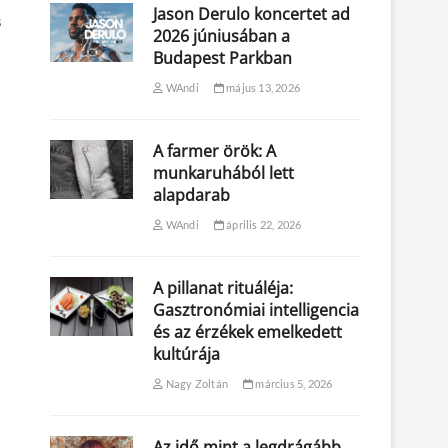
Jason Derulo koncertet ad
s
2026 júniusában a
Budapest Parkban
WAndi
május 13, 2026
A farmer örök: A
munkaruhából lett
alapdarab
WAndi
április 22, 2026
A pillanat rituáléja:
Gasztronómiai intelligencia
és az érzékek emelkedett
kultúrája
Nagy Zoltán
március 5, 2026
Az idő mint a legdrágább