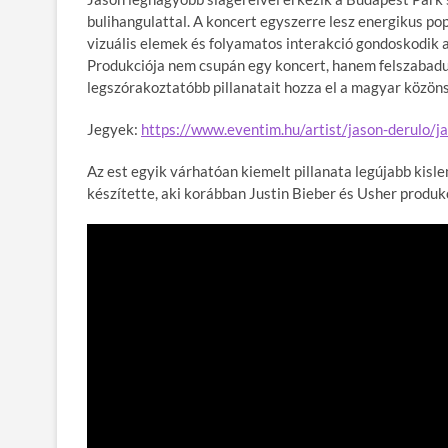
bulihangulattal. A koncert egyszerre lesz energikus 
vizuális elemek és folyamatos interakció gondoskodik ar
Produkciója nem csupán egy koncert, hanem felszabadul
legszórakoztatóbb pillanatait hozza el a magyar közön
Jegyek:
https://www.eventim.hu/artist/jason-derulo/
Az est egyik várhatóan kiemelt pillanata legújabb kisl
készítette, aki korábban Justin Bieber és Usher produkc