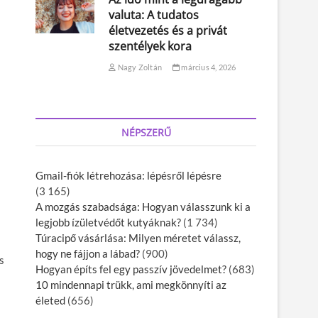
valuta: A tudatos
életvezetés és a privát
szentélyek kora
Nagy Zoltán
március 4, 2026
NÉPSZERŰ
Gmail-fiók létrehozása: lépésről lépésre
(3 165)
A mozgás szabadsága: Hogyan válasszunk ki a
legjobb ízületvédőt kutyáknak?
(1 734)
Túracipő vásárlása: Milyen méretet válassz,
hogy ne fájjon a lábad?
(900)
s
Hogyan építs fel egy passzív jövedelmet?
(683)
10 mindennapi trükk, ami megkönnyíti az
életed
(656)