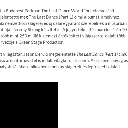
et a Budapest Parkban The Last Dance World Tour elnevezésű
n jelentette meg The Last Dance (Part 1) című albumát, amelyhez
bi nemzetközi slágerei és új dalai egyaránt szerepelnek a műsorban,
fiáját Jeremy Strong készítette. A jegyértékesítés március 4-én 10
több mint 250 millió kislemezt értékesített világszerte, dalait több
ervezője a Green Stage Production.
t világsztár, Jason Derulo megjelentette
The Last Dance (Part 1)
című
ú arénaturnéval el is indult világkörüli turnéra. Az új zenei anyag és
pályafutásában, miközben ikonikus slágereit és legfrissebb dalait