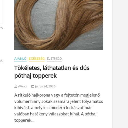
75
AJÁNLÓ
EGÉSZSÉG
ÉLETMÓD
nk
Tökéletes, láthatatlan és dús
póthaj topperek
WAndi
július 24, 2026
A ritkuló hajkorona vagy a fejtetőn megjelenő
volumenhiány sokak számára jelent folyamatos
kihívást, amelyre a modern fodrászat már
valóban hatékony válaszokat kínál. A póthaj
topperek…