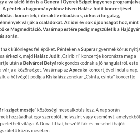
gy a vakáció idén is a Generali Gyerek Sziget ingyenes programjaiv
en. A péntek a hagyományokhoz híven Halász Judit koncertjével
lódás: koncertek, interaktív előadások, cirkuszi forgatag,
lmények várják a családokat. Az idei év sok újdonságot hoz, mint
pőke Magmeditáció. Vasárnap estére pedig megszületik a Hajógyár
ás során.
atnak különleges fellépőket. Pénteken a
Superar
gyermekkórus nyitj
ása érkezik, majd
Halász Judit
„Csiribiri” koncertje koronázza meg a
rtje után a
Belvárosi Betyárok
gondoskodnak a jó hangulatról, este
a várja a közönséget. Vasárnap az
Apacuka
koncertjével indul a nap,
ik, a hétvégét pedig a
Kiskalász
zenekar „Csinta, csinta” koncertje
ri-sziget meséje
” közösségi mesealkotás lesz. A nap során
mek hozzáadhat egy szereplőt, helyszínt vagy eseményt, amelyekből
zeletbeli világa. A Duna titkai, beszélő fák és mesebeli hajók
egszülető közös mesében.