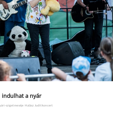
 indulhat a nyár
ári-sziget meséje
Halász Judit koncert