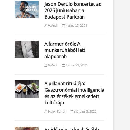
Jason Derulo koncertet ad
2026 júniusában a
Budapest Parkban
WAndi
május 13, 2026
A farmer örök: A
munkaruhából lett
alapdarab
WAndi
április 22, 2026
A pillanat rituáléja:
Gasztronómiai intelligencia
és az érzékek emelkedett
kultúrája
Nagy Zoltán
március 5, 2026
Az idő mint a legdrágább