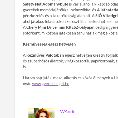
Safety Net Adománybüfé
is várja, ahol a kikapcsolód
gyerekek memóriajátékkal, színezőkkel és
A láthatatl
pénzkezelés és a takarékosság alapjait. A
SIÓ Vitatigr
ahol játékos feladatokon keresztül ismerkedhetnek me
A
Chery Mini Drive mini KRESZ-pályáján
pedig a gyer
sofőrként, miközben játékosan tanulhatják meg a közle
Kézművesség egész hétvégén
A
Kézműves Palotában
egész hétvégén kreatív foglalk
és szuperhősös álarcok, virágkoszorúk, papírkoronák, s
is.
Három nap játék, mese, alkotás és közös élmények a Haj
nyár.
www.gyereksziget.hu
WAndi