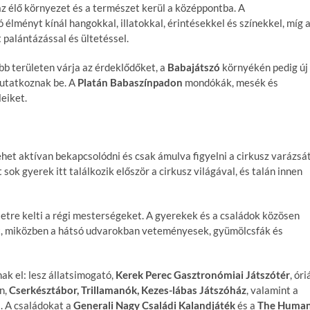
 az élő környezet és a természet kerül a középpontba. A
élményt kínál hangokkal, illatokkal, érintésekkel és színekkel, míg 
palántázással és ültetéssel.
b területen várja az érdeklődőket, a
Babajátszó
környékén pedig új
mutatkoznak be. A
Platán Babaszínpadon
mondókák, mesék és
eiket.
ehet aktívan bekapcsolódni és csak ámulva figyelni a cirkusz varázsát
sok gyerek itt találkozik először a cirkusz világával, és talán innen
etre kelti a régi mesterségeket. A gyerekek és a családok közösen
tt, miközben a hátsó udvarokban veteményesek, gyümölcsfák és
k el: lesz állatsimogató,
Kerek Perec Gasztronómiai Játszótér
, óri
n,
Cserkésztábor, Trillamanók, Kezes-lábas Játszóház
, valamint a
. A családokat a
Generali Nagy Családi Kalandjáték
és a
The Huma