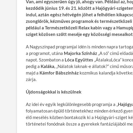
Van, ami egyszerűen úgy jó, ahogy van. Például az, ho
kezdődik június 19. és 21. között a Hajógyári-sziget
indul, aztán egész hétvégén jöhet a felhőtlen kikapcso
zsonglőrök, kézműves programok és természetközeli é
például a Természetközeli Relax kabin vagy a Hamupi
sziget közösen szőtt meséje egy közösségi mesealkot
A Nagyszínpad programjai idén is minden napra tartog
a programot, utána
Majorka Színház
„A só” című előad
napot. Szombaton a
Lóca Együttes
„ÁtalakuLóca” konce
pedig a
Kaláka,
„Nálatok laknak-e állatok?” című műsor
majd a
Kámfor Bábszínház
kozmikus kalandja következ
zárja.
Újdonságokkal is készülnek
Az idei év egyik legkülönlegesebb programja a „
Hajógyá
folyamatosan épülő történetekhez minden érkező gyer
élő mesélés közben bontakozik ki a Hajógyári-sziget kép
történetei fonódnak össze a gyerekek fantáziájából m