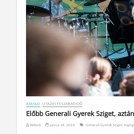
AJÁNLÓ
UTAZÁS ÉS SZABADIDŐ
Előbb Generali Gyerek Sziget, aztán
WAndi
június 18, 2026
Generali Gyerek Sziget
Hajógy