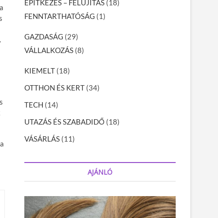
ÉPÍTKEZÉS – FELÚJÍTÁS
(18)
a
FENNTARTHATÓSÁG
(1)
s
GAZDASÁG
(29)
.
VÁLLALKOZÁS
(8)
KIEMELT
(18)
OTTHON ÉS KERT
(34)
s
TECH
(14)
k
UTAZÁS ÉS SZABADIDŐ
(18)
VÁSÁRLÁS
(11)
 a
AJÁNLÓ