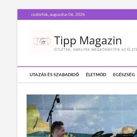
S
csütörtök, augusztus 06, 2026
k
i
p
Tipp Magazin
t
o
ÖTLETEK, AMELYEK MEGKÖNNYÍTIK AZ ÉLET
c
o
n
t
UTAZÁS ÉS SZABADIDŐ
ÉLETMÓD
EGÉSZSÉG
e
n
t