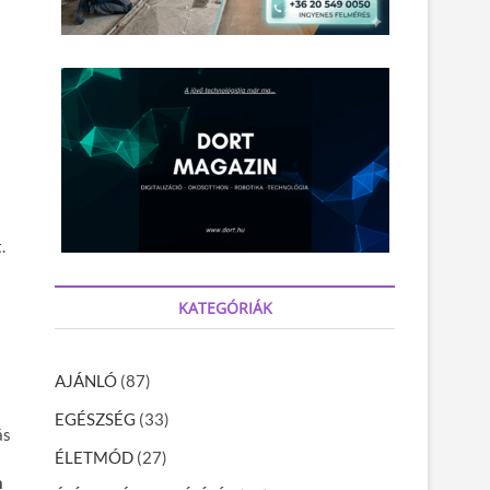
a
.
KATEGÓRIÁK
AJÁNLÓ
(87)
EGÉSZSÉG
(33)
ás
ÉLETMÓD
(27)
n