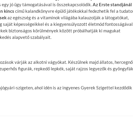
ás egy jó ügy támogatásával is összekapcsolódik.
Az Erste standjánál
an kincs
című kalandkönyvre épülő játékokkal fedezhetik fel a tudato
isek
az egészség és a vitaminok világába kalauzolják a látogatókat,
g saját képességeikkel és a kiegyensúlyozott életmód fontosságával
ekek biztonságos körülmények között próbálhatják ki magukat
kedés alapvető szabályait.
ozások várják az alkotni vágyókat. Készülnek majd állatos, hercegnő
zuperhős figurák, repkedő lepkék, saját rajzos legyezők és gyöngyfá
ógyári-szigeten, ahol idén is az ingyenes Gyerek Szigettel kezdődik