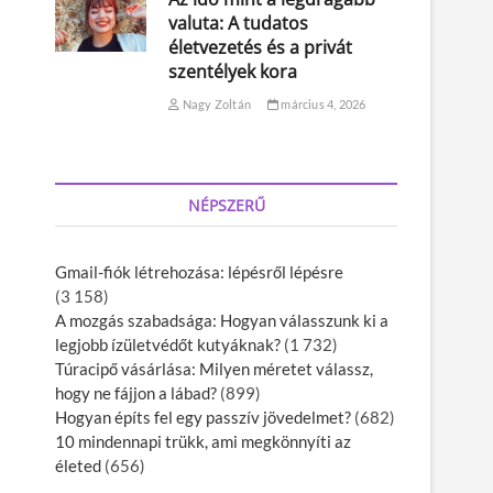
valuta: A tudatos
életvezetés és a privát
szentélyek kora
Nagy Zoltán
március 4, 2026
NÉPSZERŰ
Gmail-fiók létrehozása: lépésről lépésre
(3 158)
A mozgás szabadsága: Hogyan válasszunk ki a
legjobb ízületvédőt kutyáknak?
(1 732)
Túracipő vásárlása: Milyen méretet válassz,
hogy ne fájjon a lábad?
(899)
Hogyan építs fel egy passzív jövedelmet?
(682)
10 mindennapi trükk, ami megkönnyíti az
életed
(656)