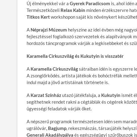
Új élményekkel vár a
Gyerek Paradicsom
is, ahol idén
Természetközeli
Relax Kabin
minden érzékszervre ható 
Titkos Kert
workshopon saját kis növénykert készülhet 
A
Néprajzi Múzeum
helyszíne az idei évben még nagyob
fejlesztéssel foglalkozó szervezetek és alapítványok 
hordozós táncprogramok várják a legkisebbeket és szül
Karamella Cirkuszvilág és Kukutyin is visszatér
A
Karamella Cirkuszvilág
sátraiban idén is egyszerre l
A zsonglőrködés, artista játékok és bohóctréfák mellett 
indul majd a jövő artistáinak története is.
A
Karzat Színház
utazó játékfaluja, a
Kukutyin
ismét él
segíthetnek rendet rakni a cégtáblák és cégérek közö
ügyességi feladatok várják őket.
A népszerű programok természetesen idén sem maradna
ugrálóvár
, Bagjump
, rekeszmászás, társasjáték helyszí
Generali Akadálypálya
és egészségügyi szűrőbuszok is