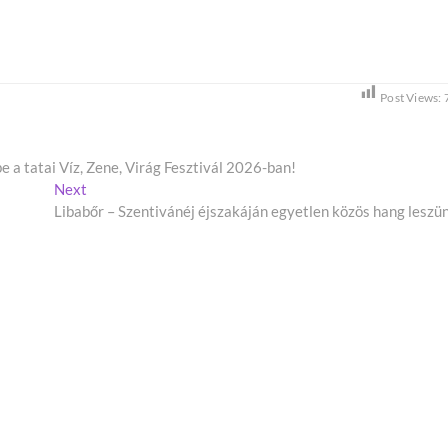
Post Views:
e a tatai Víz, Zene, Virág Fesztivál 2026-ban!
Next
N
Libabőr – Szentivánéj éjszakáján egyetlen közös hang leszü
e
x
t
p
o
s
t
: