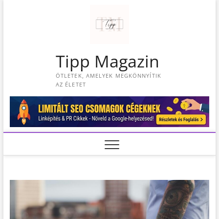
S
k
i
p
t
Tipp Magazin
o
c
ÖTLETEK, AMELYEK MEGKÖNNYÍTIK
o
AZ ÉLETET
n
t
e
n
t