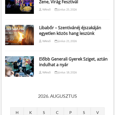
Zene, Virág Fesztivál
WAndi
június 25, 2026
Libabőr – Szentivánéj éjszakáján
egyetlen közös hang leszünk
WAndi
június 21, 2026
Előbb Generali Gyerek Sziget, aztán
indulhat a nyár
WAndi
június 18, 2026
2026. AUGUSZTUS
H
K
S
C
P
S
V