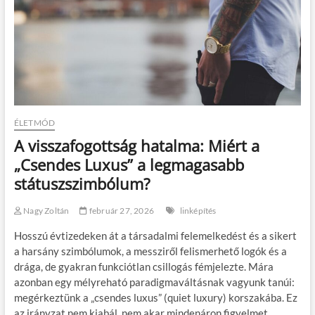
ÉLETMÓD
A visszafogottság hatalma: Miért a
„Csendes Luxus” a legmagasabb
státuszszimbólum?
Nagy Zoltán
február 27, 2026
linképítés
Hosszú évtizedeken át a társadalmi felemelkedést és a sikert
a harsány szimbólumok, a messziről felismerhető logók és a
drága, de gyakran funkciótlan csillogás fémjelezte. Mára
azonban egy mélyreható paradigmaváltásnak vagyunk tanúi:
megérkeztünk a „csendes luxus” (quiet luxury) korszakába. Ez
az irányzat nem kiabál, nem akar mindenáron figyelmet