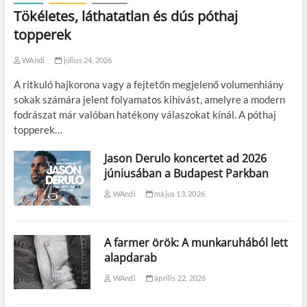
Tökéletes, láthatatlan és dús póthaj
topperek
WAndi
július 24, 2026
A ritkuló hajkorona vagy a fejtetőn megjelenő volumenhiány
sokak számára jelent folyamatos kihívást, amelyre a modern
fodrászat már valóban hatékony válaszokat kínál. A póthaj
topperek…
Jason Derulo koncertet ad 2026
júniusában a Budapest Parkban
WAndi
május 13, 2026
A farmer örök: A munkaruhából lett
alapdarab
WAndi
április 22, 2026