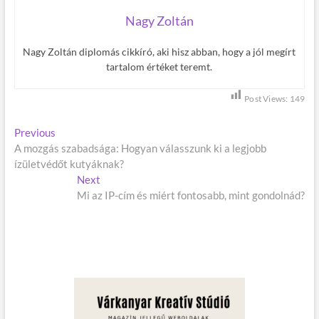
Nagy Zoltán
Nagy Zoltán diplomás cikkíró, aki hisz abban, hogy a jól megírt
tartalom értéket teremt.
Post Views:
149
B
Previous
P
A mozgás szabadsága: Hogyan válasszunk ki a legjobb
r
e
ízületvédőt kutyáknak?
e
j
v
Next
N
i
Mi az IP-cím és miért fontosabb, mint gondolnád?
e
e
o
x
g
u
t
s
p
y
p
o
z
o
s
é
s
t
t
:
s