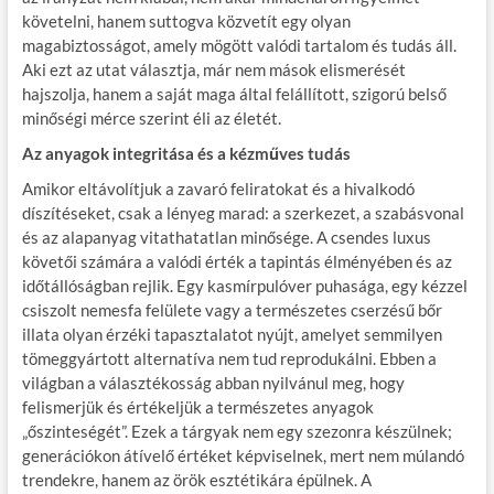
követelni, hanem suttogva közvetít egy olyan
magabiztosságot, amely mögött valódi tartalom és tudás áll.
Aki ezt az utat választja, már nem mások elismerését
hajszolja, hanem a saját maga által felállított, szigorú belső
minőségi mérce szerint éli az életét.
Az anyagok integritása és a kézműves tudás
Amikor eltávolítjuk a zavaró feliratokat és a hivalkodó
díszítéseket, csak a lényeg marad: a szerkezet, a szabásvonal
és az alapanyag vitathatatlan minősége. A csendes luxus
követői számára a valódi érték a tapintás élményében és az
időtállóságban rejlik. Egy kasmírpulóver puhasága, egy kézzel
csiszolt nemesfa felülete vagy a természetes cserzésű bőr
illata olyan érzéki tapasztalatot nyújt, amelyet semmilyen
tömeggyártott alternatíva nem tud reprodukálni. Ebben a
világban a választékosság abban nyilvánul meg, hogy
felismerjük és értékeljük a természetes anyagok
„őszinteségét”. Ezek a tárgyak nem egy szezonra készülnek;
generációkon átívelő értéket képviselnek, mert nem múlandó
trendekre, hanem az örök esztétikára épülnek. A