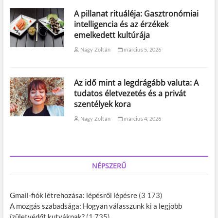
A pillanat rituáléja: Gasztronómiai
intelligencia és az érzékek
emelkedett kultúrája
Nagy Zoltán
március 5, 2026
Az idő mint a legdrágább valuta: A
tudatos életvezetés és a privát
szentélyek kora
Nagy Zoltán
március 4, 2026
NÉPSZERŰ
Gmail-fiók létrehozása: lépésről lépésre
(3 173)
A mozgás szabadsága: Hogyan válasszunk ki a legjobb
ízületvédőt kutyáknak?
(1 735)