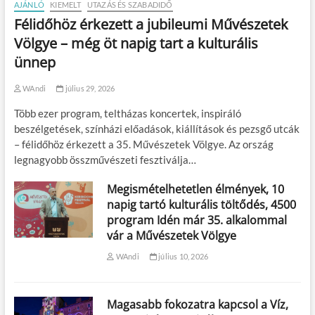
AJÁNLÓ
KIEMELT
UTAZÁS ÉS SZABADIDŐ
Félidőhöz érkezett a jubileumi Művészetek
Völgye – még öt napig tart a kulturális
ünnep
WAndi
július 29, 2026
Több ezer program, teltházas koncertek, inspiráló
beszélgetések, színházi előadások, kiállítások és pezsgő utcák
– félidőhöz érkezett a 35. Művészetek Völgye. Az ország
legnagyobb összművészeti fesztiválja…
Megismételhetetlen élmények, 10
napig tartó kulturális töltődés, 4500
program Idén már 35. alkalommal
vár a Művészetek Völgye
WAndi
július 10, 2026
Magasabb fokozatra kapcsol a Víz,