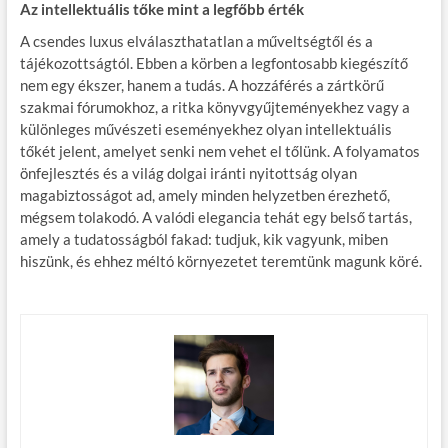
Az intellektuális tőke mint a legfőbb érték
A csendes luxus elválaszthatatlan a műveltségtől és a
tájékozottságtól. Ebben a körben a legfontosabb kiegészítő
nem egy ékszer, hanem a tudás. A hozzáférés a zártkörű
szakmai fórumokhoz, a ritka könyvgyűjteményekhez vagy a
különleges művészeti eseményekhez olyan intellektuális
tőkét jelent, amelyet senki nem vehet el tőlünk. A folyamatos
önfejlesztés és a világ dolgai iránti nyitottság olyan
magabiztosságot ad, amely minden helyzetben érezhető,
mégsem tolakodó. A valódi elegancia tehát egy belső tartás,
amely a tudatosságból fakad: tudjuk, kik vagyunk, miben
hiszünk, és ehhez méltó környezetet teremtünk magunk köré.