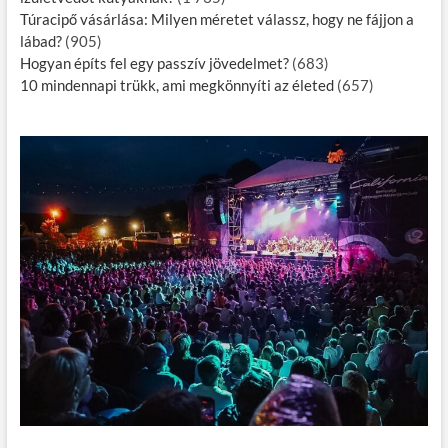
Túracipő vásárlása: Milyen méretet válassz, hogy ne fájjon a
lábad?
(905)
Hogyan építs fel egy passzív jövedelmet?
(683)
10 mindennapi trükk, ami megkönnyíti az életed
(657)