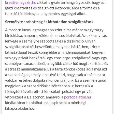
kreativmagazin.hu
cikkei is gyakran hangsúlyozzák, hogy az
igazi kreativitás és design ott kezdődik, ahol a forma és a
funkció tökéletes, sallangmentes egységet alkot.
Személyre szabottság és láthatatlan szolgáltatások
A modern luxus legmagasabb szintje ma már nem egy tárgy
birtoklása, hanem a zökkenőmentes életvitel. Az exkluzivitás
lényege a személyre szabottság és a diszkréció. Olyan
szolgáltatásokról beszélünk, amelyek a háttérben, szinte
láthatatlanul teszik könnyebbé a mindennapjainkat. Legyen
szó egy privát bankárról, egy concierge-szolgálatról vagy egy
személyes tanácsadóról, a legfőbb cél az idő megtakarítása és
a stressz minimalizálása. Ez a fajta gondoskodás adja meg azt
a szabadságot, amely lehetővé teszi, hogy csak a számunkra
valóban értékes dolgokra koncentráljunk. Ez a szemléletmód
megjelenik a szabadidőnk eltöltésében is; keressük a
tömegtől távoli, rejtett kincseket, például egy privát
vitorlázást a Balatonon, amelyről a
portobalaton.hu
kínálatában is találhatunk inspirációt a minőségi
kikapcsolódáshoz.