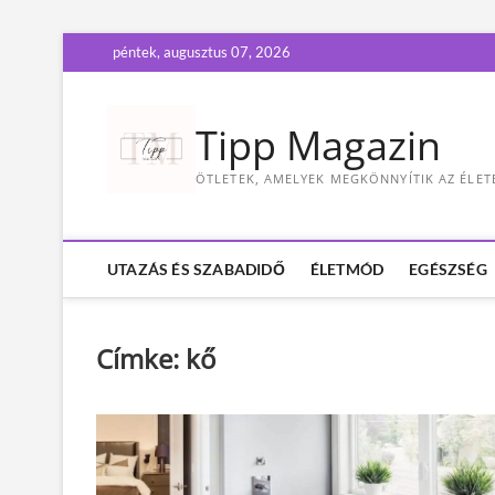
S
péntek, augusztus 07, 2026
k
i
p
Tipp Magazin
t
o
ÖTLETEK, AMELYEK MEGKÖNNYÍTIK AZ ÉLET
c
o
n
t
UTAZÁS ÉS SZABADIDŐ
ÉLETMÓD
EGÉSZSÉG
e
n
t
Címke:
kő