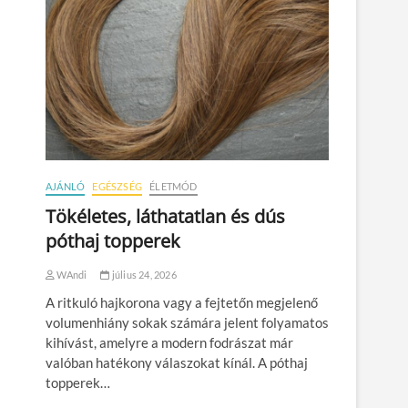
AJÁNLÓ
EGÉSZSÉG
ÉLETMÓD
Tökéletes, láthatatlan és dús
póthaj topperek
WAndi
július 24, 2026
A ritkuló hajkorona vagy a fejtetőn megjelenő
volumenhiány sokak számára jelent folyamatos
kihívást, amelyre a modern fodrászat már
valóban hatékony válaszokat kínál. A póthaj
topperek…