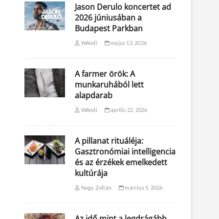
Jason Derulo koncertet ad
2026 júniusában a
Budapest Parkban
WAndi
május 13, 2026
A farmer örök: A
munkaruhából lett
alapdarab
WAndi
április 22, 2026
A pillanat rituáléja:
Gasztronómiai intelligencia
és az érzékek emelkedett
kultúrája
Nagy Zoltán
március 5, 2026
Az idő mint a legdrágább