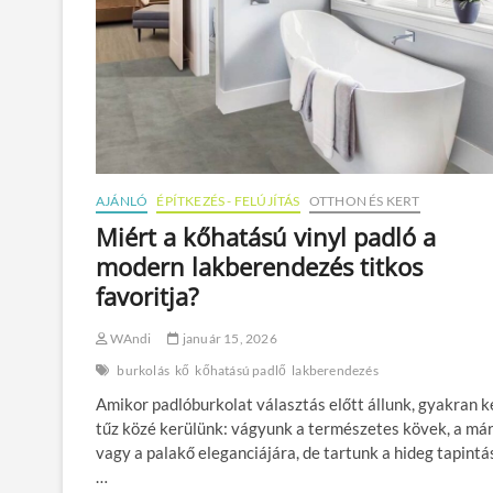
AJÁNLÓ
ÉPÍTKEZÉS - FELÚJÍTÁS
OTTHON ÉS KERT
Miért a kőhatású vinyl padló a
modern lakberendezés titkos
favoritja?
WAndi
január 15, 2026
burkolás
kő
kőhatású padlő
lakberendezés
Amikor padlóburkolat választás előtt állunk, gyakran k
tűz közé kerülünk: vágyunk a természetes kövek, a má
vagy a palakő eleganciájára, de tartunk a hideg tapintás
…