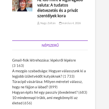
valuta: A tudatos
életvezetés és a privát
szentélyek kora
Nagy Zoltán
március 4, 2026
NÉPSZERŰ
Gmail-fiók létrehozása: lépésről lépésre
(3 163)
A mozgás szabadsága: Hogyan válasszunk ki a
legjobb ízületvédőt kutyáknak?
(1 733)
Túracipő vásárlása: Milyen méretet válassz,
hogy ne fájjon a lábad?
(899)
Hogyan építs fel egy passzív jövedelmet?
(683)
10 mindennapi trükk, ami megkönnyíti az
életed
(656)