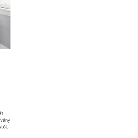
ét
rvány
tól,