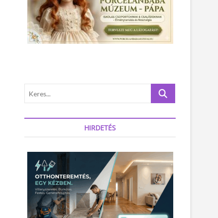
K
e
r
e
HIRDETÉS
s
.
.
.