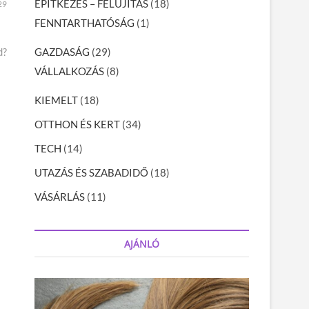
ÉPÍTKEZÉS – FELÚJÍTÁS
(18)
29
FENNTARTHATÓSÁG
(1)
GAZDASÁG
(29)
d?
VÁLLALKOZÁS
(8)
KIEMELT
(18)
OTTHON ÉS KERT
(34)
TECH
(14)
UTAZÁS ÉS SZABADIDŐ
(18)
VÁSÁRLÁS
(11)
AJÁNLÓ