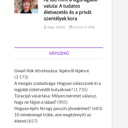
valuta: A tudatos
életvezetés és a privát
szentélyek kora
Nagy Zoltán
március 4, 2026
NÉPSZERŰ
Gmail-fiók létrehozása: lépésről lépésre
(3 173)
A mozgás szabadsága: Hogyan válasszunk ki a
legjobb ízületvédőt kutyáknak?
(1 735)
Túracipő vásárlása: Milyen méretet válassz,
hogy ne fájjon a lábad?
(905)
Hogyan építs fel egy passzív jövedelmet?
(683)
10 mindennapi trükk, ami megkönnyíti az
életed
(657)