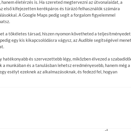
 hanem életérzés is. Ha szereted megtervezni az útvonalaidat, a
z első kifejezetten kerékpáros és túrázó felhasználók számára
ánlásokkal. A Google Maps pedig segít a forgalom figyelemmel
hatsz.
ehet a tökéletes társad, hiszen nyomon követheted a teljesítményedet
pedig egy kis kikapcsolódásra vágysz, az Audible segítségével mene
t.
gy hatékonyabb és szervezettebb légy, miközben élvezed a szabadidő
k a munkában és a tanulásban lehetsz eredményesebb, hanem még a
j egy esélyt ezeknek az alkalmazásoknak, és fedezd fel, hogyan