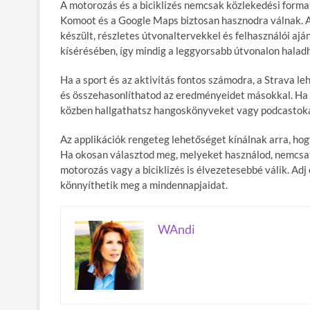
A motorozás és a biciklizés nemcsak közlekedési forma,
Komoot és a Google Maps biztosan hasznodra válnak. A
készült, részletes útvonaltervekkel és felhasználói aj
kísérésében, így mindig a leggyorsabb útvonalon halad
Ha a sport és az aktivitás fontos számodra, a Strava l
és összehasonlíthatod az eredményeidet másokkal. Ha 
közben hallgathatsz hangoskönyveket vagy podcastoka
Az applikációk rengeteg lehetőséget kínálnak arra, ho
Ha okosan választod meg, melyeket használod, nemcsa
motorozás vagy a biciklizés is élvezetesebbé válik. Ad
könnyíthetik meg a mindennapjaidat.
WAndi