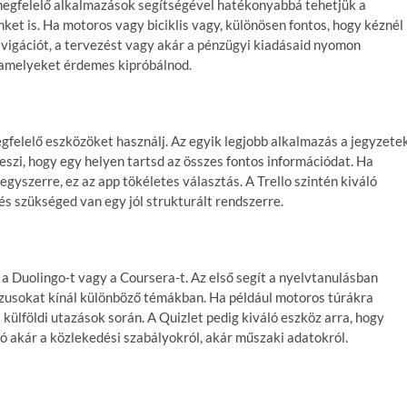
 megfelelő alkalmazások segítségével hatékonyabbá tehetjük a
et is. Ha motoros vagy biciklis vagy, különösen fontos, hogy kéznél
vigációt, a tervezést vagy akár a pénzügyi kiadásaid nyomon
 amelyeket érdemes kipróbálnod.
elelő eszközöket használj. Az egyik legjobb alkalmazás a jegyzete
szi, hogy egy helyen tartsd az összes fontos információdat. Ha
egyszerre, ez az app tökéletes választás. A Trello szintén kiváló
 és szükséged van egy jól strukturált rendszerre.
i a Duolingo-t vagy a Coursera-t. Az első segít a nyelvtanulásban
rzusokat kínál különböző témákban. Ha például motoros túrákra
 külföldi utazások során. A Quizlet pedig kiváló eszköz arra, hogy
ó akár a közlekedési szabályokról, akár műszaki adatokról.