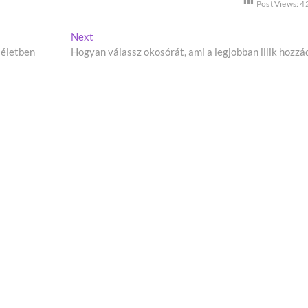
Post Views:
4
Next
N
 életben
Hogyan válassz okosórát, ami a legjobban illik hozzá
e
x
t
p
o
s
t
: