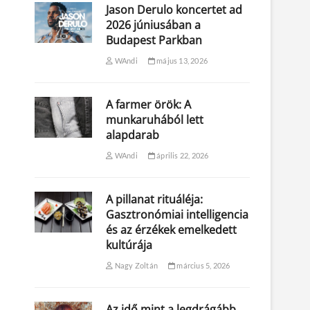
Jason Derulo koncertet ad
2026 júniusában a
Budapest Parkban
WAndi
május 13, 2026
A farmer örök: A
munkaruhából lett
alapdarab
WAndi
április 22, 2026
A pillanat rituáléja:
Gasztronómiai intelligencia
és az érzékek emelkedett
kultúrája
Nagy Zoltán
március 5, 2026
Az idő mint a legdrágább