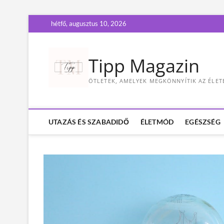
S
hétfő, augusztus 10, 2026
k
i
p
Tipp Magazin
t
o
ÖTLETEK, AMELYEK MEGKÖNNYÍTIK AZ ÉLET
c
o
n
t
UTAZÁS ÉS SZABADIDŐ
ÉLETMÓD
EGÉSZSÉG
e
n
t