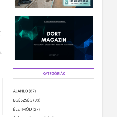
,
t
d.
KATEGÓRIÁK
AJÁNLÓ
(87)
EGÉSZSÉG
(33)
ÉLETMÓD
(27)