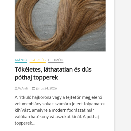
AJÁNLÓ
EGÉSZSÉG
ÉLETMÓD
Tökéletes, láthatatlan és dús
póthaj topperek
WAndi
július 24, 2026
A ritkuló hajkorona vagy a fejtetőn megjelenő
volumenhiány sokak számára jelent folyamatos
kihívást, amelyre a modern fodrászat már
valóban hatékony válaszokat kínál. A póthaj
topperek…