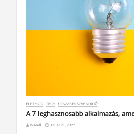
ÉLETMÓD
TECH
UTAZÁS ÉS SZABADIDŐ
A 7 leghasznosabb alkalmazás, amel
WAndi
január 21, 2025