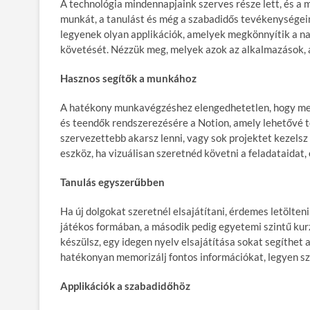
A technológia mindennapjaink szerves része lett, és a
munkát, a tanulást és még a szabadidős tevékenységeink
legyenek olyan applikációk, amelyek megkönnyítik a na
követését. Nézzük meg, melyek azok az alkalmazások,
Hasznos segítők a munkához
A hatékony munkavégzéshez elengedhetetlen, hogy megf
és teendők rendszerezésére a Notion, amely lehetővé te
szervezettebb akarsz lenni, vagy sok projektet kezelsz 
eszköz, ha vizuálisan szeretnéd követni a feladataidat,
Tanulás egyszerűbben
Ha új dolgokat szeretnél elsajátítani, érdemes letölten
játékos formában, a második pedig egyetemi szintű ku
készülsz, egy idegen nyelv elsajátítása sokat segíthet a
hatékonyan memorizálj fontos információkat, legyen sz
Applikációk a szabadidőhöz