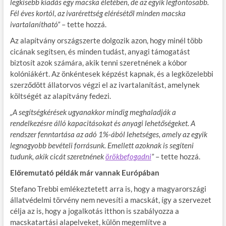
legkisebb kiadás egy macska életében, de az egyik legfontosabb.
Fél éves kortól, az ivarérettség elérésétől minden macska
ivartalanítható”
– tette hozzá.
Az alapítvány országszerte dolgozik azon, hogy minél több
cicának segítsen, és minden tudást, anyagi támogatást
biztosít azok számára, akik tenni szeretnének a kóbor
kolóniákért. Az önkéntesek képzést kapnak, és a legközelebbi
szerződött állatorvos végzi el az ivartalanítást, amelynek
költségét az alapítvány fedezi.
„A segítségkérések ugyanakkor mindig meghaladják a
rendelkezésre álló kapacitásokat és anyagi lehetőségeket. A
rendszer fenntartása az adó 1%-ából lehetséges, amely az egyik
legnagyobb bevételi forrásunk. Emellett azoknak is segíteni
tudunk, akik cicát szeretnének
örökbefogadni
”
– tette hozzá.
Előremutató példák már vannak Európában
Stefano Trebbi emlékeztetett arra is, hogy a magyarországi
állatvédelmi törvény nem nevesíti a macskát, így a szervezet
célja az is, hogy a jogalkotás itthon is szabályozza a
macskatartási alapelveket, külön megemlítve a