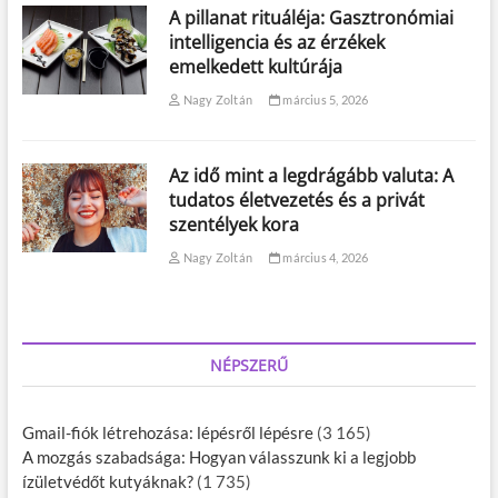
A pillanat rituáléja: Gasztronómiai
intelligencia és az érzékek
emelkedett kultúrája
Nagy Zoltán
március 5, 2026
Az idő mint a legdrágább valuta: A
tudatos életvezetés és a privát
szentélyek kora
Nagy Zoltán
március 4, 2026
NÉPSZERŰ
Gmail-fiók létrehozása: lépésről lépésre
(3 165)
A mozgás szabadsága: Hogyan válasszunk ki a legjobb
ízületvédőt kutyáknak?
(1 735)