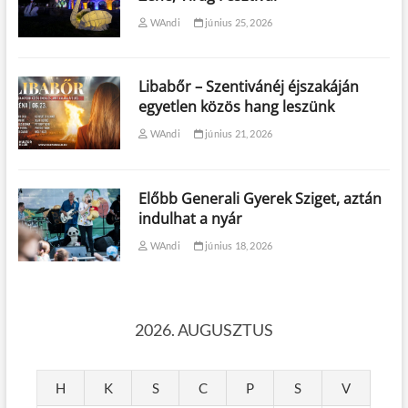
WAndi
június 25, 2026
Libabőr – Szentivánéj éjszakáján
egyetlen közös hang leszünk
WAndi
június 21, 2026
Előbb Generali Gyerek Sziget, aztán
indulhat a nyár
WAndi
június 18, 2026
2026. AUGUSZTUS
H
K
S
C
P
S
V