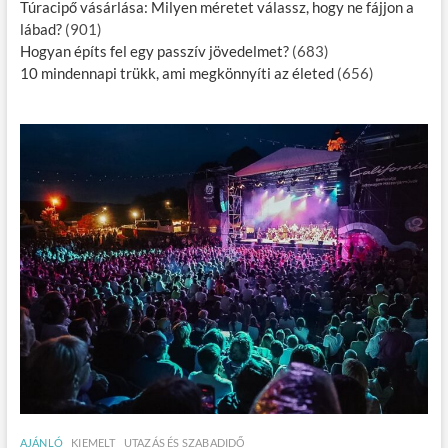
Túracipő vásárlása: Milyen méretet válassz, hogy ne fájjon a
lábad?
(901)
Hogyan építs fel egy passzív jövedelmet?
(683)
10 mindennapi trükk, ami megkönnyíti az életed
(656)
AJÁNLÓ
KIEMELT
UTAZÁS ÉS SZABADIDŐ