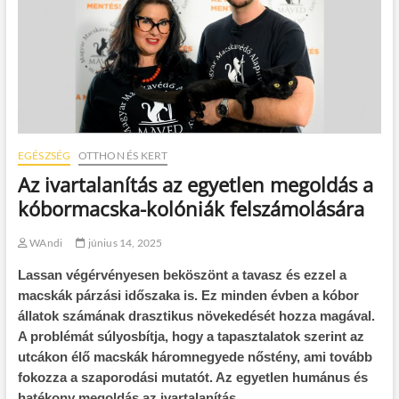
EGÉSZSÉG
OTTHON ÉS KERT
Az ivartalanítás az egyetlen megoldás a
kóbormacska-kolóniák felszámolására
WAndi
június 14, 2025
Lassan végérvényesen beköszönt a tavasz és ezzel a
macskák párzási időszaka is. Ez minden évben a kóbor
állatok számának drasztikus növekedését hozza magával.
A problémát súlyosbítja, hogy a tapasztalatok szerint az
utcákon élő macskák háromnegyede nőstény, ami tovább
fokozza a szaporodási mutatót. Az egyetlen humánus és
hatékony megoldás az ivartalanítás.