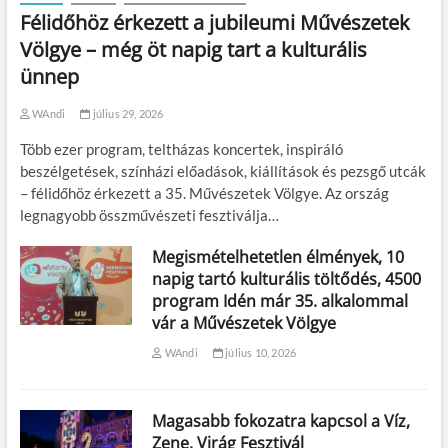
Félidőhöz érkezett a jubileumi Művészetek
Völgye – még öt napig tart a kulturális
ünnep
WAndi
július 29, 2026
Több ezer program, teltházas koncertek, inspiráló
beszélgetések, színházi előadások, kiállítások és pezsgő utcák
– félidőhöz érkezett a 35. Művészetek Völgye. Az ország
legnagyobb összművészeti fesztiválja…
Megismételhetetlen élmények, 10
napig tartó kulturális töltődés, 4500
program Idén már 35. alkalommal
vár a Művészetek Völgye
WAndi
július 10, 2026
Magasabb fokozatra kapcsol a Víz,
Zene, Virág Fesztivál