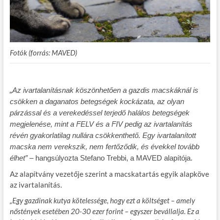
Fotók (forrás: MAVED)
„Az ivartalanításnak köszönhetően a gazdis macskáknál is
csökken a daganatos betegségek kockázata, az olyan
párzással és a verekedéssel terjedő halálos betegségek
megjelenése, mint a FELV és a FIV pedig az ivartalanítás
révén gyakorlatilag nullára csökkenthető. Egy ivartalanított
macska nem verekszik, nem fertőződik, és évekkel tovább
élhet”
– hangsúlyozta Stefano Trebbi, a MAVED alapítója.
Az alapítvány vezetője szerint a macskatartás egyik alapköve
az ivartalanítás.
„Egy gazdinak kutya kötelessége, hogy ezt a költséget – amely
nőstények esetében 20-30 ezer forint – egyszer bevállalja. Ez a