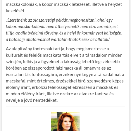
macskakolóniák, a kóbor macskák létezését, illetve a helyzet
kezelését.
„Szeretnénk az olaszországi példát meghonosítani, ahol egy
kóbormacska-kolónia nem áthelyezhető, nem elzavarható, ezt
tiltja az állatvédelmi törvény, és a helyi önkormányzat költségén,
a hatósági állatorvosnál ivartalaníthatók ezek az állatok.”
Az alapítvány fontosnak tartja, hogy megismertesse a
kulturált és felelős macskatartás elveit a társadalom minden
szintjén, felhívja a figyelmet a lakosság lehető legszélesebb
körében az elszaporodott házimacska állományra és az
ivartalanítás fontosságára, érzékennyé tegye a társadalmat a
macskafaj, mint értelmes, érzésekkel bíró, szenvedésre képes
élőlény iránt, erkölcsi felelősséget ébresszen a macskák és
minden élőlény iránt, illetve ezekre az elvekre tanítsa és
nevelje a jövő nemzedéket.