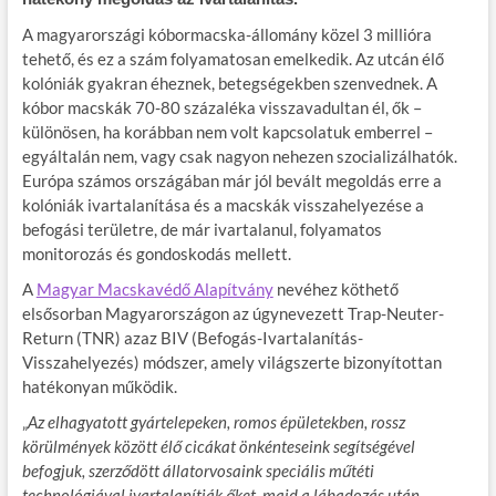
A magyarországi kóbormacska-állomány közel 3 millióra
tehető, és ez a szám folyamatosan emelkedik. Az utcán élő
kolóniák gyakran éheznek, betegségekben szenvednek. A
kóbor macskák 70-80 százaléka visszavadultan él, ők –
különösen, ha korábban nem volt kapcsolatuk emberrel –
egyáltalán nem, vagy csak nagyon nehezen szocializálhatók.
Európa számos országában már jól bevált megoldás erre a
kolóniák ivartalanítása és a macskák visszahelyezése a
befogási területre, de már ivartalanul, folyamatos
monitorozás és gondoskodás mellett.
A
Magyar Macskavédő Alapítvány
nevéhez köthető
elsősorban Magyarországon az úgynevezett Trap-Neuter-
Return (TNR) azaz BIV (Befogás-Ivartalanítás-
Visszahelyezés) módszer, amely világszerte bizonyítottan
hatékonyan működik.
„
Az elhagyatott gyártelepeken, romos épületekben, rossz
körülmények között élő cicákat önkénteseink segítségével
befogjuk, szerződött állatorvosaink speciális műtéti
technológiával ivartalanítják őket, majd a lábadozás után