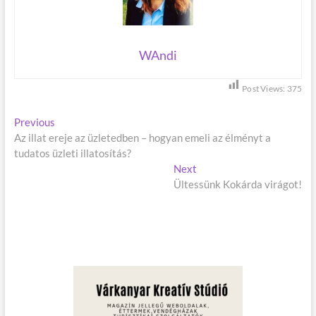
WAndi
Post Views:
375
B
Previous
P
Az illat ereje az üzletedben – hogyan emeli az élményt a
r
e
tudatos üzleti illatosítás?
e
j
v
Next
N
i
Ültessünk Kokárda virágot!
e
e
o
x
g
u
t
s
p
y
p
o
z
o
s
é
s
t
t
:
s
: