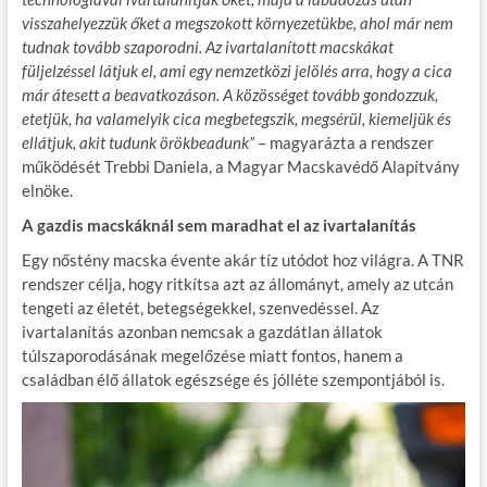
visszahelyezzük őket a megszokott környezetükbe, ahol már nem
tudnak tovább szaporodni. Az ivartalanított macskákat
füljelzéssel látjuk el, ami egy nemzetközi jelölés arra, hogy a cica
már átesett a beavatkozáson. A közösséget tovább gondozzuk,
etetjük, ha valamelyik cica megbetegszik, megsérül, kiemeljük és
ellátjuk, akit tudunk örökbeadunk”
– magyarázta a rendszer
működését Trebbi Daniela, a Magyar Macskavédő Alapítvány
elnöke.
A gazdis macskáknál sem maradhat el az ivartalanítás
Egy nőstény macska évente akár tíz utódot hoz világra. A TNR
rendszer célja, hogy ritkítsa azt az állományt, amely az utcán
tengeti az életét, betegségekkel, szenvedéssel. Az
ivartalanítás azonban nemcsak a gazdátlan állatok
túlszaporodásának megelőzése miatt fontos, hanem a
családban élő állatok egészsége és jólléte szempontjából is.