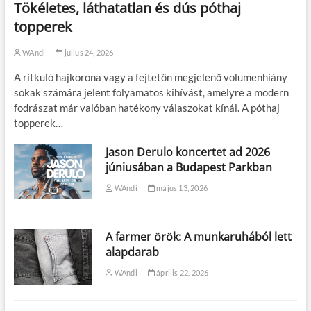
Tökéletes, láthatatlan és dús póthaj
topperek
WAndi
július 24, 2026
A ritkuló hajkorona vagy a fejtetőn megjelenő volumenhiány
sokak számára jelent folyamatos kihívást, amelyre a modern
fodrászat már valóban hatékony válaszokat kínál. A póthaj
topperek…
Jason Derulo koncertet ad 2026
júniusában a Budapest Parkban
WAndi
május 13, 2026
A farmer örök: A munkaruhából lett
alapdarab
WAndi
április 22, 2026