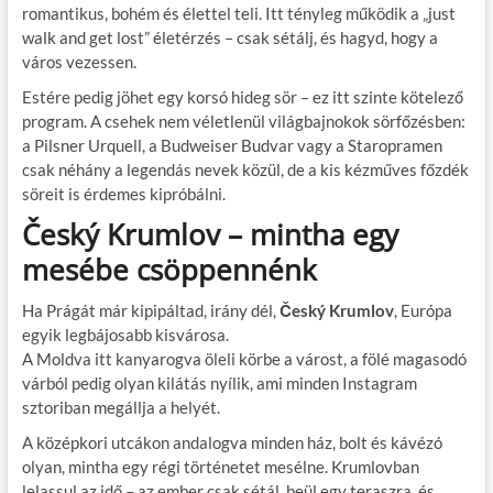
romantikus, bohém és élettel teli. Itt tényleg működik a „just
walk and get lost” életérzés – csak sétálj, és hagyd, hogy a
város vezessen.
Estére pedig jöhet egy korsó hideg sör – ez itt szinte kötelező
program. A csehek nem véletlenül világbajnokok sörfőzésben:
a Pilsner Urquell, a Budweiser Budvar vagy a Staropramen
csak néhány a legendás nevek közül, de a kis kézműves főzdék
söreit is érdemes kipróbálni.
Český Krumlov – mintha egy
mesébe csöppennénk
Ha Prágát már kipipáltad, irány dél,
Český Krumlov
, Európa
egyik legbájosabb kisvárosa.
A Moldva itt kanyarogva öleli körbe a várost, a fölé magasodó
várból pedig olyan kilátás nyílik, ami minden Instagram
sztoriban megállja a helyét.
A középkori utcákon andalogva minden ház, bolt és kávézó
olyan, mintha egy régi történetet mesélne. Krumlovban
lelassul az idő – az ember csak sétál, beül egy teraszra, és