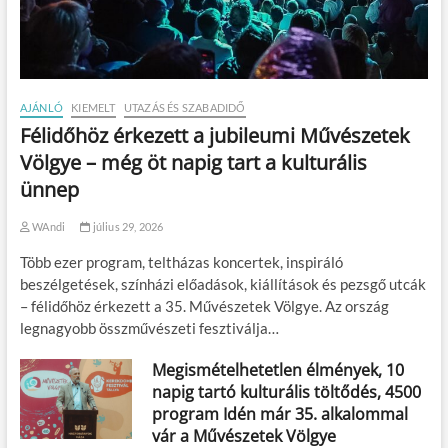
AJÁNLÓ
KIEMELT
UTAZÁS ÉS SZABADIDŐ
Félidőhöz érkezett a jubileumi Művészetek
Völgye – még öt napig tart a kulturális
ünnep
WAndi
július 29, 2026
Több ezer program, teltházas koncertek, inspiráló
beszélgetések, színházi előadások, kiállítások és pezsgő utcák
– félidőhöz érkezett a 35. Művészetek Völgye. Az ország
legnagyobb összművészeti fesztiválja…
Megismételhetetlen élmények, 10
napig tartó kulturális töltődés, 4500
program Idén már 35. alkalommal
vár a Művészetek Völgye