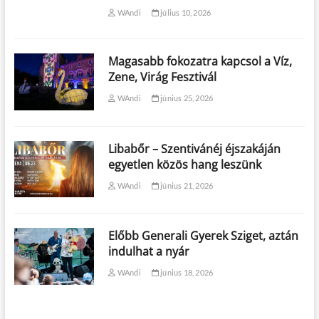
WAndi
július 10, 2026
Magasabb fokozatra kapcsol a Víz,
Zene, Virág Fesztivál
WAndi
június 25, 2026
Libabőr – Szentivánéj éjszakáján
egyetlen közös hang leszünk
WAndi
június 21, 2026
Előbb Generali Gyerek Sziget, aztán
indulhat a nyár
WAndi
június 18, 2026