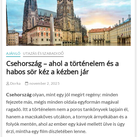
AJÁNLÓ
UTAZÁS ÉS SZABADIDŐ
Csehország – ahol a történelem és a
habos sör kéz a kézben jár
Dorka
november 2, 2025
Csehország
olyan, mint egy jól megírt regény: minden
fejezete más, mégis minden oldala egyformán magával
ragadó. Itt a történelem nem a poros tankönyvek lapjain él,
hanem a macskaköves utcákon, a tornyok árnyékában és a
folyók mentén, ahol az ember egy kávé mellett ülve is úgy
érzi, mintha egy film díszletében lenne.