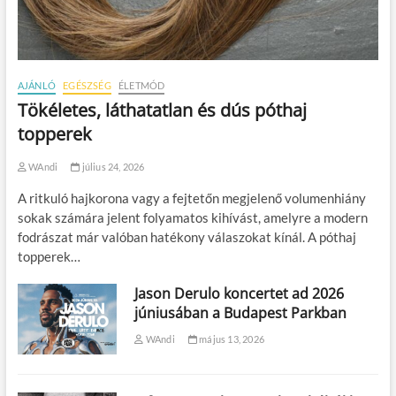
AJÁNLÓ
EGÉSZSÉG
ÉLETMÓD
Tökéletes, láthatatlan és dús póthaj
topperek
WAndi
július 24, 2026
A ritkuló hajkorona vagy a fejtetőn megjelenő volumenhiány
sokak számára jelent folyamatos kihívást, amelyre a modern
fodrászat már valóban hatékony válaszokat kínál. A póthaj
topperek…
Jason Derulo koncertet ad 2026
júniusában a Budapest Parkban
WAndi
május 13, 2026