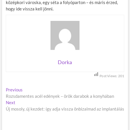
középkori városka, egy séta a folyóparton – és máris érzed,
hogy ide vissza kell jönni
.
Dorka
Post Views:
201
B
Previous
P
Rozsdamentes acél edények – örök darabok a konyhában
r
e
Next
N
e
j
Új mosoly, új kezdet: így adja vissza önbizalmad az implantálás
e
v
x
i
e
t
o
g
p
u