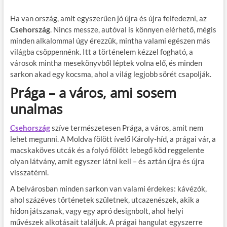
Ha van ország, amit egyszerűen jó újra és újra felfedezni, az
Csehország
. Nincs messze, autóval is könnyen elérhető, mégis
minden alkalommal úgy érezzük, mintha valami egészen más
világba csöppennénk. Itt a történelem kézzel fogható, a
városok mintha mesekönyvből léptek volna elő, és minden
sarkon akad egy kocsma, ahol a világ legjobb sörét csapolják.
Prága – a város, ami sosem
unalmas
Csehország
szíve természetesen Prága, a város, amit nem
lehet megunni. A Moldva fölött ívelő Károly-híd, a prágai vár, a
macskaköves utcák és a folyó fölött lebegő köd reggelente
olyan látvány, amit egyszer látni kell – és aztán újra és újra
visszatérni.
A belvárosban minden sarkon van valami érdekes: kávézók,
ahol százéves történetek születnek, utcazenészek, akik a
hídon játszanak, vagy egy apró designbolt, ahol helyi
művészek alkotásait találjuk. A prágai hangulat egyszerre