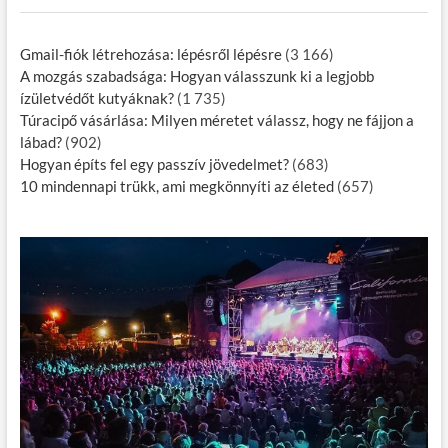
Gmail-fiók létrehozása: lépésről lépésre
(3 166)
A mozgás szabadsága: Hogyan válasszunk ki a legjobb
ízületvédőt kutyáknak?
(1 735)
Túracipő vásárlása: Milyen méretet válassz, hogy ne fájjon a
lábad?
(902)
Hogyan építs fel egy passzív jövedelmet?
(683)
10 mindennapi trükk, ami megkönnyíti az életed
(657)