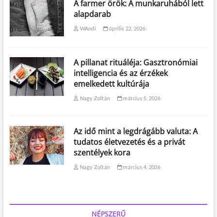
A farmer örök: A munkaruhából lett
alapdarab
WAndi
április 22, 2026
A pillanat rituáléja: Gasztronómiai
intelligencia és az érzékek
emelkedett kultúrája
Nagy Zoltán
március 5, 2026
Az idő mint a legdrágább valuta: A
tudatos életvezetés és a privát
szentélyek kora
Nagy Zoltán
március 4, 2026
NÉPSZERŰ