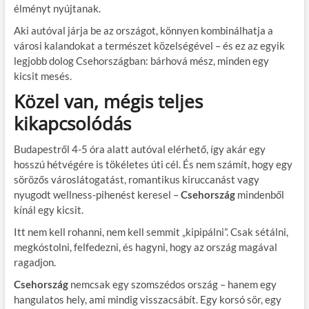
élményt nyújtanak.
Aki autóval járja be az országot, könnyen kombinálhatja a
városi kalandokat a természet közelségével – és ez az egyik
legjobb dolog Csehországban: bárhová mész, minden egy
kicsit mesés.
Közel van, mégis teljes
kikapcsolódás
Budapestről 4-5 óra alatt autóval elérhető, így akár egy
hosszú hétvégére is tökéletes úti cél. És nem számít, hogy egy
sörözős városlátogatást, romantikus kiruccanást vagy
nyugodt wellness-pihenést keresel –
Csehország
mindenből
kínál egy kicsit.
Itt nem kell rohanni, nem kell semmit „kipipálni”. Csak sétálni,
megkóstolni, felfedezni, és hagyni, hogy az ország magával
ragadjon.
Csehország
nemcsak egy szomszédos ország – hanem egy
hangulatos hely, ami mindig visszacsábít. Egy korsó sör, egy