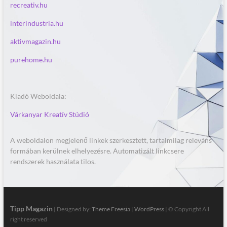
recreativ.hu
interindustria.hu
aktivmagazin.hu
purehome.hu
Kiadó Weboldala:
Várkanyar Kreatív Stúdió
A weboldalon megjelenő linkek szerkesztett, tartalmilag releváns
formában kerülnek elhelyezésre. Automatizált linkcsere
rendszerek használata tilos.
Tipp Magazin
| Designed by:
Theme Freesia
|
WordPress
| © Copyright All
right reserved