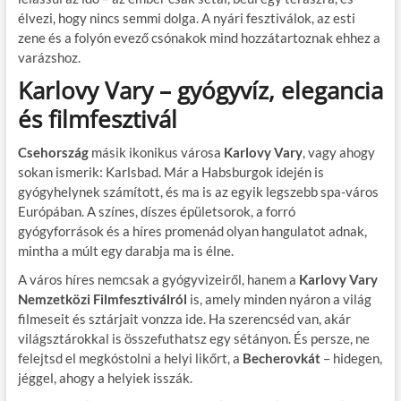
élvezi, hogy nincs semmi dolga. A nyári fesztiválok, az esti
zene és a folyón evező csónakok mind hozzátartoznak ehhez a
varázshoz.
Karlovy Vary – gyógyvíz, elegancia
és filmfesztivál
Csehország
másik ikonikus városa
Karlovy Vary
, vagy ahogy
sokan ismerik: Karlsbad. Már a Habsburgok idején is
gyógyhelynek számított, és ma is az egyik legszebb spa-város
Európában. A színes, díszes épületsorok, a forró
gyógyforrások és a híres promenád olyan hangulatot adnak,
mintha a múlt egy darabja ma is élne.
A város híres nemcsak a gyógyvizeiről, hanem a
Karlovy Vary
Nemzetközi Filmfesztiválról
is, amely minden nyáron a világ
filmeseit és sztárjait vonzza ide. Ha szerencséd van, akár
világsztárokkal is összefuthatsz egy sétányon. És persze, ne
felejtsd el megkóstolni a helyi likőrt, a
Becherovkát
– hidegen,
jéggel, ahogy a helyiek isszák.