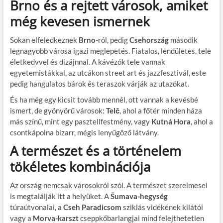
Brno és a rejtett városok, amiket
még kevesen ismernek
Sokan elfeledkeznek
Brno
-ról, pedig
Csehország
második
legnagyobb városa igazi meglepetés. Fiatalos, lendületes, tele
életkedvvel és dizájnnal. A kávézók tele vannak
egyetemistákkal, az utcákon street art és jazzfesztivál, este
pedig hangulatos bárok és teraszok várják az utazókat.
És ha még egy kicsit tovább mennél, ott vannak a kevésbé
ismert, de gyönyörű városok:
Telč
, ahol a főtér minden háza
más színű, mint egy pasztellfestmény, vagy
Kutná Hora
, ahol a
csontkápolna bizarr, mégis lenyűgöző látvány.
A természet és a történelem
tökéletes kombinációja
Az ország nemcsak városokról szól. A természet szerelmesei
is megtalálják itt a helyüket. A
Šumava-hegység
túraútvonalai, a
Cseh Paradicsom
sziklás vidékének kilátói
vagy a
Morva-karszt
cseppkőbarlangjai mind felejthetetlen