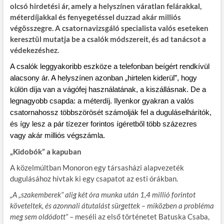
olcsó hirdetési ár, amely a helyszínen váratlan felárakkal,
méterdíjakkal és fenyegetéssel duzzad akár milliós
végösszegre. A csatornavizsgáló specialista valós eseteken
keresztül mutatja be a csalók módszereit, és ad tanácsot a
védekezéshez.
A csalók leggyakoribb eszköze a telefonban beígért rendkívül
alacsony ár. A helyszínen azonban „hirtelen kiderül”, hogy
külön díja van a vágófej használatának, a kiszállásnak. De a
legnagyobb csapda: a méterdíj. Ilyenkor gyakran a valós
csatornahossz többszörösét számolják fel a duguláselhárítók,
és így lesz a pár tízezer forintos ígéretből több százezres
vagy akár milliós végszámla.
„Kidobók” a kapuban
A közelmúltban Monoron egy társasházi alapvezeték
dugulásához hívtak ki egy csapatot az esti órákban.
„A „szakemberek” alig két óra munka után 1,4 millió forintot
követeltek, és azonnali átutalást sürgettek – miközben a probléma
meg sem oldódott”
– meséli az első történetet Batuska Csaba,