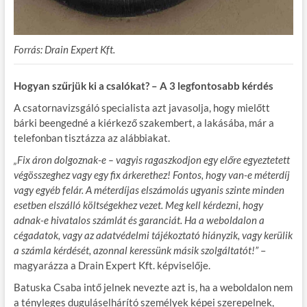
Forrás: Drain Expert Kft.
Hogyan szűrjük ki a csalókat? – A 3 legfontosabb kérdés
A csatornavizsgáló specialista azt javasolja, hogy mielőtt
bárki beengedné a kiérkező szakembert, a lakásába, már a
telefonban tisztázza az alábbiakat.
„Fix áron dolgoznak-e – vagyis ragaszkodjon egy előre egyeztetett
végösszeghez vagy egy fix árkerethez! Fontos, hogy van-e méterdíj
vagy egyéb felár. A méterdíjas elszámolás ugyanis szinte minden
esetben elszálló költségekhez vezet. Meg kell kérdezni, hogy
adnak-e hivatalos számlát és garanciát. Ha a weboldalon a
cégadatok, vagy az adatvédelmi tájékoztató hiányzik, vagy kerülik
a számla kérdését, azonnal keressünk másik szolgáltatót!”
–
magyarázza a Drain Expert Kft. képviselője.
Batuska Csaba intő jelnek nevezte azt is, ha a weboldalon nem
a tényleges duguláselhárító személyek képei szerepelnek,