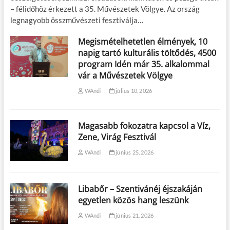
– félidőhöz érkezett a 35. Művészetek Völgye. Az ország
legnagyobb összművészeti fesztiválja…
Megismételhetetlen élmények, 10
napig tartó kulturális töltődés, 4500
program Idén már 35. alkalommal
vár a Művészetek Völgye
WAndi
július 10, 2026
Magasabb fokozatra kapcsol a Víz,
Zene, Virág Fesztivál
WAndi
június 25, 2026
Libabőr – Szentivánéj éjszakáján
egyetlen közös hang leszünk
WAndi
június 21, 2026