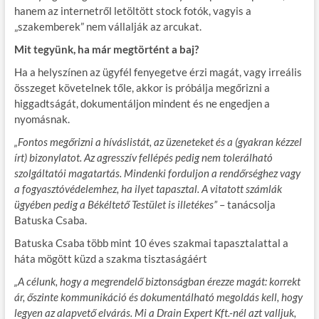
hanem az internetről letöltött stock fotók, vagyis a
„szakemberek” nem vállalják az arcukat.
Mit tegyünk, ha már megtörtént a baj?
Ha a helyszínen az ügyfél fenyegetve érzi magát, vagy irreális
összeget követelnek tőle, akkor is próbálja megőrizni a
higgadtságát, dokumentáljon mindent és ne engedjen a
nyomásnak.
„Fontos megőrizni a híváslistát, az üzeneteket és a (gyakran kézzel
írt) bizonylatot. Az agresszív fellépés pedig nem tolerálható
szolgáltatói magatartás. Mindenki forduljon a rendőrséghez vagy
a fogyasztóvédelemhez, ha ilyet tapasztal. A vitatott számlák
ügyében pedig a Békéltető Testület is illetékes”
– tanácsolja
Batuska Csaba.
Batuska Csaba több mint 10 éves szakmai tapasztalattal a
háta mögött küzd a szakma tisztaságáért
„A célunk, hogy a megrendelő biztonságban érezze magát: korrekt
ár, őszinte kommunikáció és dokumentálható megoldás kell, hogy
legyen az alapvető elvárás. Mi a Drain Expert Kft.-nél azt valljuk,