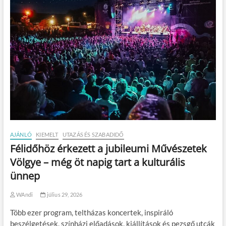
AJÁNLÓ
KIEMELT
UTAZÁS ÉS SZABADIDŐ
Félidőhöz érkezett a jubileumi Művészetek
Völgye – még öt napig tart a kulturális
ünnep
WAndi
július 29, 2026
Több ezer program, teltházas koncertek, inspiráló
beszélgetések, színházi előadások, kiállítások és pezsgő utcák