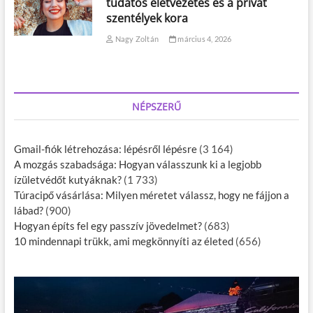
tudatos életvezetés és a privát
szentélyek kora
Nagy Zoltán
március 4, 2026
NÉPSZERŰ
Gmail-fiók létrehozása: lépésről lépésre
(3 164)
A mozgás szabadsága: Hogyan válasszunk ki a legjobb
ízületvédőt kutyáknak?
(1 733)
Túracipő vásárlása: Milyen méretet válassz, hogy ne fájjon a
lábad?
(900)
Hogyan építs fel egy passzív jövedelmet?
(683)
10 mindennapi trükk, ami megkönnyíti az életed
(656)