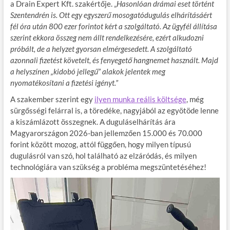
a Drain Expert Kft. szakértője. „
Hasonlóan drámai eset történt
Szentendrén is. Ott egy egyszerű mosogatódugulás elhárításáért
fél óra után 800 ezer forintot kért a szolgáltató. Az ügyfél állítása
szerint ekkora összeg nem állt rendelkezésére, ezért alkudozni
próbált, de a helyzet gyorsan elmérgesedett. A szolgáltató
azonnali fizetést követelt, és fenyegető hangnemet használt. Majd
a helyszínen „kidobó jellegű” alakok jelentek meg
nyomatékosítani a fizetési igényt.”
A szakember szerint egy
ilyen munka reális költsége
, még
sürgősségi felárral is, a töredéke, nagyjából az egyötöde lenne
a kiszámlázott összegnek. A duguláselhárítás ára
Magyarországon 2026-ban jellemzően 15.000 és 70.000
forint között mozog, attól függően, hogy milyen típusú
dugulásról van szó, hol található az elzáródás, és milyen
technológiára van szükség a probléma megszüntetéséhez!