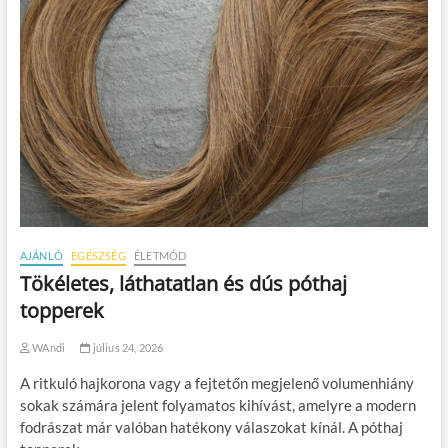
AJÁNLÓ
EGÉSZSÉG
ÉLETMÓD
Tökéletes, láthatatlan és dús póthaj
topperek
WAndi
július 24, 2026
A ritkuló hajkorona vagy a fejtetőn megjelenő volumenhiány
sokak számára jelent folyamatos kihívást, amelyre a modern
fodrászat már valóban hatékony válaszokat kínál. A póthaj