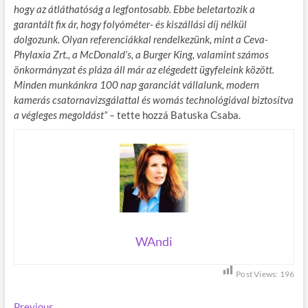
hogy az átláthatóság a legfontosabb. Ebbe beletartozik a
garantált fix ár, hogy folyóméter- és kiszállási díj nélkül
dolgozunk. Olyan referenciákkal rendelkezünk, mint a Ceva-
Phylaxia Zrt., a McDonald’s, a Burger King, valamint számos
önkormányzat és pláza áll már az elégedett ügyfeleink között.
Minden munkánkra 100 nap garanciát vállalunk, modern
kamerás csatornavizsgálattal és womás technológiával biztosítva
a végleges megoldást” –
tette hozzá Batuska Csaba.
WAndi
Post Views:
196
Previous
P