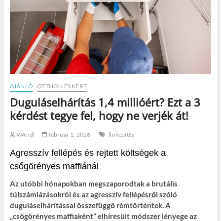
AJÁNLÓ
OTTHON ÉS KERT
Duguláselhárítás 1,4 millióért? Ezt a 3
kérdést tegye fel, hogy ne verjék át!
WAndi
február 1, 2026
linképítés
Agresszív fellépés és rejtett költségek a
csőgörényes maffiánál
Az utóbbi hónapokban megszaporodtak a brutális
túlszámlázásokról és az agresszív fellépésről szóló
duguláselhárítással összefüggő rémtörténtek. A
„csőgörényes maffiaként” elhíresült módszer lényege az