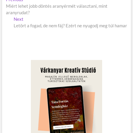
B
Miért lehet jobb döntés aranyérmét választani, mint
r
e
aranyrudat?
e
j
Next
v
N
Letört a fogad, de nem fáj? Ezért ne nyugodj meg túl hamar
i
e
e
o
x
g
u
t
s
p
y
p
o
z
o
s
é
s
t
t
:
s
:
n
a
v
i
g