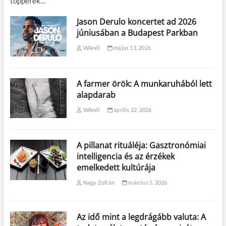
topperek…
Jason Derulo koncertet ad 2026
júniusában a Budapest Parkban
WAndi
május 13, 2026
A farmer örök: A munkaruhából lett
alapdarab
WAndi
április 22, 2026
A pillanat rituáléja: Gasztronómiai
intelligencia és az érzékek
emelkedett kultúrája
Nagy Zoltán
március 5, 2026
Az idő mint a legdrágább valuta: A