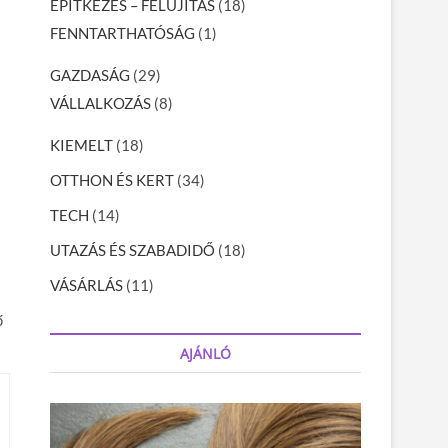
ÉPÍTKEZÉS – FELÚJÍTÁS
(18)
FENNTARTHATÓSÁG
(1)
GAZDASÁG
(29)
VÁLLALKOZÁS
(8)
KIEMELT
(18)
OTTHON ÉS KERT
(34)
TECH
(14)
UTAZÁS ÉS SZABADIDŐ
(18)
VÁSÁRLÁS
(11)
ő
AJÁNLÓ