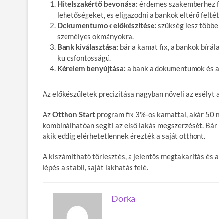
Hitelszakértő bevonása:
érdemes szakemberhez ford
lehetőségeket, és eligazodni a bankok eltérő feltét
Dokumentumok előkészítése:
szükség lesz többek
személyes okmányokra.
Bank kiválasztása:
bár a kamat fix, a bankok bírál
kulcsfontosságú.
Kérelem benyújtása:
a bank a dokumentumok és a 
Az előkészületek precizitása nagyban növeli az esélyt a
Az
Otthon Start
program fix 3%-os kamattal, akár 50 m
kombinálhatóan segíti az első lakás megszerzését. Bár a
akik eddig elérhetetlennek érezték a saját otthont.
A kiszámítható törlesztés, a jelentős megtakarítás és
lépés a stabil, saját lakhatás felé.
Dorka