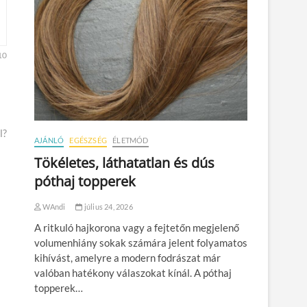
10
l?
AJÁNLÓ
EGÉSZSÉG
ÉLETMÓD
Tökéletes, láthatatlan és dús
póthaj topperek
WAndi
július 24, 2026
A ritkuló hajkorona vagy a fejtetőn megjelenő
volumenhiány sokak számára jelent folyamatos
kihívást, amelyre a modern fodrászat már
valóban hatékony válaszokat kínál. A póthaj
topperek…