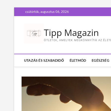
S
csütörtök, augusztus 06, 2026
k
i
p
Tipp Magazin
t
o
ÖTLETEK, AMELYEK MEGKÖNNYÍTIK AZ ÉLET
c
o
n
t
UTAZÁS ÉS SZABADIDŐ
ÉLETMÓD
EGÉSZSÉG
e
n
t