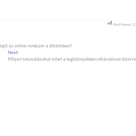
Post Views:
2
egít az online rendszer a döntésben?
Next
N
Milyen tetoválásokat lehet a legkönnyebben eltávolítani lézerre
e
x
t
p
o
s
t
: