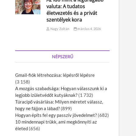
valuta: A tudatos
életvezetés és a privát
szentélyek kora
Nagy Zoltán
március 4, 2026
NÉPSZERŰ
Gmail-fiók létrehozása: lépésről lépésre
(3 158)
A mozgás szabadsága: Hogyan válasszunk ki a
legjobb ízületvédőt kutyáknak?
(1 732)
Túracipő vásárlása: Milyen méretet válassz,
hogy ne fájjon a lábad?
(899)
Hogyan építs fel egy passzív jövedelmet?
(682)
10 mindennapi trükk, ami megkönnyíti az
életed
(656)