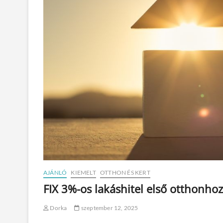
AJÁNLÓ
KIEMELT
OTTHON ÉS KERT
FIX 3%-os lakáshitel első otthonho
Dorka
szeptember 12, 2025