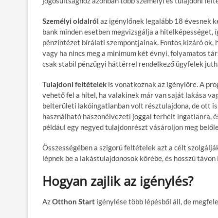
jogosultsághoz azonban több személyi és tulajdoni feltét
Személyi oldalról
az igénylőnek legalább 18 évesnek kel
bank minden esetben megvizsgálja a hitelképességet, í
pénzintézet bírálati szempontjainak. Fontos kizáró ok, h
vagy ha nincs meg a minimum két évnyi, folyamatos társ
csak stabil pénzügyi háttérrel rendelkező ügyfelek jut
Tulajdoni feltételek
is vonatkoznak az igénylőre. A pr
vehető fel a hitel, ha valakinek már van saját lakása vag
belterületi lakóingatlanban volt résztulajdona, de ott
használható haszonélvezeti joggal terhelt ingatlanra, 
például egy negyed tulajdonrészt vásároljon meg belőle
Összességében a szigorú feltételek azt a célt szolgálj
lépnek be a lakástulajdonosok körébe, és hosszú távon i
Hogyan zajlik az igénylés?
Az
Otthon Start
igénylése több lépésből áll, de megfel