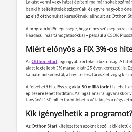
Lakást venni vagy házat építeni ma már sokak számár
banki hitelfeltételek szigorúak, és egyre nagyobb ö
az első otthonukat keresőknek: elindult az Otthon St
A program különlegessége, hogy nincs szükség házassá
Ráadásul más támogatásokkal – például a CSOK Plussza
Miért előnyös a FIX 3%-os hite
Az
Otthon Start
legnagyobb értéke a biztonság. A hite
alatt legfeljebb 3% marad, akár 25 éven keresztül is. Ez 
kamatemelkedéstől, a havi törlesztőrészlet végig kisz
A felvehető hitelösszeg akár
50 millió forint
is lehet, a
építésére lehet fordítani. Az ingatlanárra ugyanakkor v
tanyánál 150 millió forint lehet a vételár, és a négyzet
Kik igényelhetik a programot
Az
Otthon Start
kifejezetten azoknak szól, akik életük