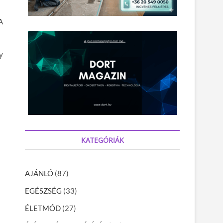
A
y
KATEGÓRIÁK
AJÁNLÓ
(87)
EGÉSZSÉG
(33)
ÉLETMÓD
(27)