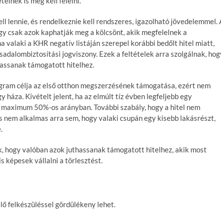
elnek is meg kell felelni.
l lennie, és rendelkeznie kell rendszeres, igazolható jövedelemmel. 
gy csak azok kaphatják meg a kölcsönt, akik megfelelnek a
a valaki a KHR negatív listáján szerepel korábbi bedőlt hitel miatt,
adalombiztosítási jogviszony. Ezek a feltételek arra szolgálnak, hog
hassanak támogatott hitelhez.
ogram célja az első otthon megszerzésének támogatása, ezért nem
y háza. Kivételt jelent, ha az elmúlt tíz évben legfeljebb egy
 is maximum 50%-os arányban. További szabály, hogy a hitel nem
és nem alkalmas arra sem, hogy valaki csupán egy kisebb lakásrészt,
.
ák, hogy valóban azok juthassanak támogatott hitelhez, akik most
s képesek vállalni a törlesztést.
elő felkészüléssel gördülékeny lehet.