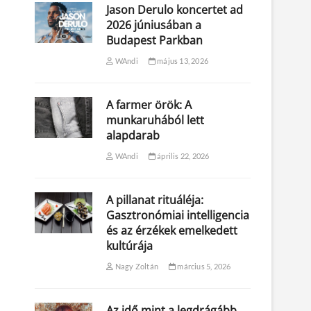
Jason Derulo koncertet ad
2026 júniusában a
Budapest Parkban
WAndi
május 13, 2026
A farmer örök: A
munkaruhából lett
alapdarab
WAndi
április 22, 2026
A pillanat rituáléja:
Gasztronómiai intelligencia
és az érzékek emelkedett
kultúrája
Nagy Zoltán
március 5, 2026
Az idő mint a legdrágább