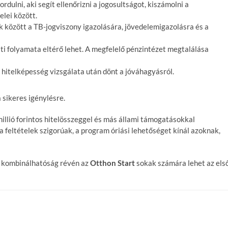
ulni, aki segít ellenőrizni a jogosultságot, kiszámolni a
elei között.
 között a TB-jogviszony igazolására, jövedelemigazolásra és a
ati folyamata eltérő lehet. A megfelelő pénzintézet megtalálása
hitelképesség vizsgálata után dönt a jóváhagyásról.
 sikeres igénylésre.
illió forintos hitelösszeggel és más állami támogatásokkal
 feltételek szigorúak, a program óriási lehetőséget kínál azoknak,
 a kombinálhatóság révén az
Otthon Start
sokak számára lehet az els