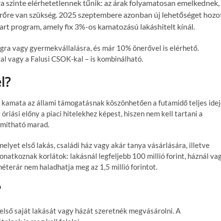
a szinte elérhetetlennek tűnik: az árak folyamatosan emelkednek,
nerőre van szükség. 2025 szeptembere azonban új lehetőséget hozo
art program, amely fix 3%-os kamatozású lakáshitelt kínál.
gra vagy gyermekvállalásra, és már 10% önerővel is elérhető.
l vagy a Falusi CSOK-kal – is kombinálható.
l?
l kamata az állami támogatásnak köszönhetően a futamidő teljes ide
óriási előny a piaci hitelekhez képest, hiszen nem kell tartani a
ámítható marad.
melyet első lakás, családi ház vagy akár tanya vásárlására, illetve
onatkoznak korlátok: lakásnál legfeljebb 100 millió forint, háznál va
méterár nem haladhatja meg az 1,5 millió forintot.
?
 első saját lakását vagy házát szeretnék megvásárolni. A