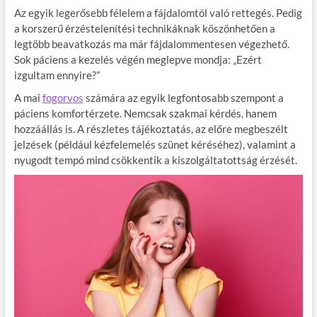
Az egyik legerősebb félelem a fájdalomtól való rettegés. Pedig
a korszerű érzéstelenítési technikáknak köszönhetően a
legtöbb beavatkozás ma már fájdalommentesen végezhető.
Sok páciens a kezelés végén meglepve mondja: „Ezért
izgultam ennyire?”
A mai
fogorvos
számára az egyik legfontosabb szempont a
páciens komfortérzete. Nemcsak szakmai kérdés, hanem
hozzáállás is. A részletes tájékoztatás, az előre megbeszélt
jelzések (például kézfelemelés szünet kéréséhez), valamint a
nyugodt tempó mind csökkentik a kiszolgáltatottság érzését.