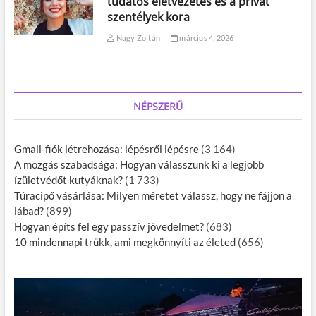
tudatos életvezetés és a privát
szentélyek kora
Nagy Zoltán
március 4, 2026
NÉPSZERŰ
Gmail-fiók létrehozása: lépésről lépésre
(3 164)
A mozgás szabadsága: Hogyan válasszunk ki a legjobb
ízületvédőt kutyáknak?
(1 733)
Túracipő vásárlása: Milyen méretet válassz, hogy ne fájjon a
lábad?
(899)
Hogyan építs fel egy passzív jövedelmet?
(683)
10 mindennapi trükk, ami megkönnyíti az életed
(656)