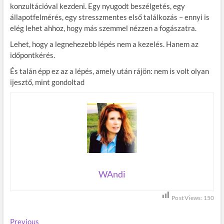
konzultációval kezdeni. Egy nyugodt beszélgetés, egy
állapotfelmérés, egy stresszmentes első találkozás – ennyi is
elég lehet ahhoz, hogy más szemmel nézzen a fogászatra.
Lehet, hogy a legnehezebb lépés nem a kezelés. Hanem az
időpontkérés.
És talán épp ez az a lépés, amely után rájön: nem is volt olyan
ijesztő, mint gondoltad
WAndi
Post Views:
150
Previous
P