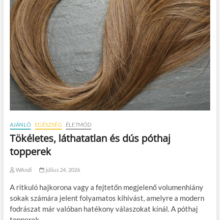
AJÁNLÓ
EGÉSZSÉG
ÉLETMÓD
Tökéletes, láthatatlan és dús póthaj
topperek
WAndi
július 24, 2026
A ritkuló hajkorona vagy a fejtetőn megjelenő volumenhiány
sokak számára jelent folyamatos kihívást, amelyre a modern
fodrászat már valóban hatékony válaszokat kínál. A póthaj
topperek…