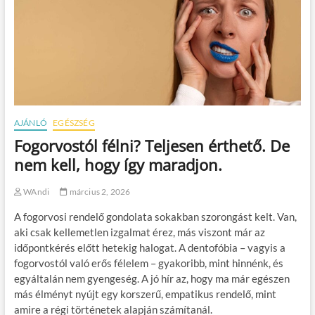
AJÁNLÓ
EGÉSZSÉG
Fogorvostól félni? Teljesen érthető. De
nem kell, hogy így maradjon.
WAndi
március 2, 2026
A fogorvosi rendelő gondolata sokakban szorongást kelt. Van,
aki csak kellemetlen izgalmat érez, más viszont már az
időpontkérés előtt hetekig halogat. A dentofóbia – vagyis a
fogorvostól való erős félelem – gyakoribb, mint hinnénk, és
egyáltalán nem gyengeség. A jó hír az, hogy ma már egészen
más élményt nyújt egy korszerű, empatikus rendelő, mint
amire a régi történetek alapján számítanál.