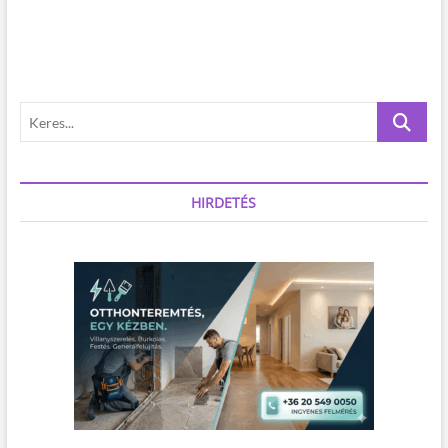
K
e
r
e
s
HIRDETÉS
.
.
.