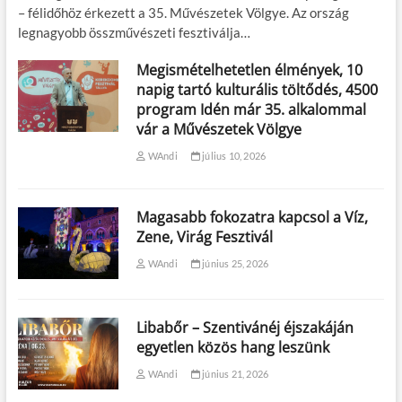
– félidőhöz érkezett a 35. Művészetek Völgye. Az ország
legnagyobb összművészeti fesztiválja…
Megismételhetetlen élmények, 10
napig tartó kulturális töltődés, 4500
program Idén már 35. alkalommal
vár a Művészetek Völgye
WAndi
július 10, 2026
Magasabb fokozatra kapcsol a Víz,
Zene, Virág Fesztivál
WAndi
június 25, 2026
Libabőr – Szentivánéj éjszakáján
egyetlen közös hang leszünk
WAndi
június 21, 2026