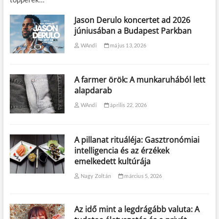
Jason Derulo koncertet ad 2026
júniusában a Budapest Parkban
WAndi
május 13, 2026
A farmer örök: A munkaruhából lett
alapdarab
WAndi
április 22, 2026
A pillanat rituáléja: Gasztronómiai
intelligencia és az érzékek
emelkedett kultúrája
Nagy Zoltán
március 5, 2026
Az idő mint a legdrágább valuta: A