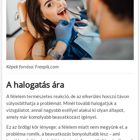
Képek forrása: Freepik.com
A halogatás ára
A félelem természetes reakció, de az elkerülés hosszú távon
súlyosbíthatja a problémát. Minél tovább halogatjuk a
vizsgálatot, annál nagyobb eséllyel alakul ki olyan állapot,
amely már komolyabb beavatkozást igényel.
Ez az ördögi kör lényege: a félelem miatt nem megyünk el, a
probléma romlik, a beavatkozás bonyolultabb lesz – ami