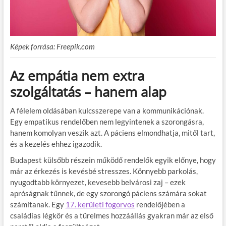
Képek forrása: Freepik.com
Az empátia nem extra
szolgáltatás – hanem alap
A félelem oldásában kulcsszerepe van a kommunikációnak.
Egy empatikus rendelőben nem legyintenek a szorongásra,
hanem komolyan veszik azt. A páciens elmondhatja, mitől tart,
és a kezelés ehhez igazodik.
Budapest külsőbb részein működő rendelők egyik előnye, hogy
már az érkezés is kevésbé stresszes. Könnyebb parkolás,
nyugodtabb környezet, kevesebb belvárosi zaj – ezek
apróságnak tűnnek, de egy szorongó páciens számára sokat
számítanak. Egy
17. kerületi fogorvos
rendelőjében a
családias légkör és a türelmes hozzáállás gyakran már az első