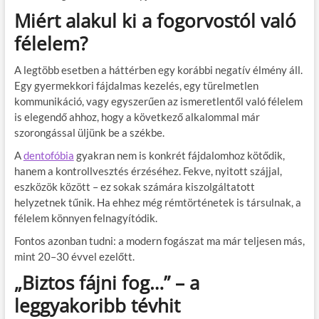
Miért alakul ki a fogorvostól való
félelem?
A legtöbb esetben a háttérben egy korábbi negatív élmény áll.
Egy gyermekkori fájdalmas kezelés, egy türelmetlen
kommunikáció, vagy egyszerűen az ismeretlentől való félelem
is elegendő ahhoz, hogy a következő alkalommal már
szorongással üljünk be a székbe.
A
dentofóbia
gyakran nem is konkrét fájdalomhoz kötődik,
hanem a kontrollvesztés érzéséhez. Fekve, nyitott szájjal,
eszközök között – ez sokak számára kiszolgáltatott
helyzetnek tűnik. Ha ehhez még rémtörténetek is társulnak, a
félelem könnyen felnagyítódik.
Fontos azonban tudni: a modern fogászat ma már teljesen más,
mint 20–30 évvel ezelőtt.
„Biztos fájni fog…” – a
leggyakoribb tévhit