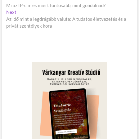
B
Mi az IP-cím és miért fontosabb, mint gondolnád?
r
e
Next
N
e
j
Az idő mint a legdrágább valuta: A tudatos életvezetés és a
e
v
privát szentélyek kora
x
i
e
t
o
g
p
u
o
s
y
s
p
z
t
o
é
:
s
t
s
:
n
a
v
i
g