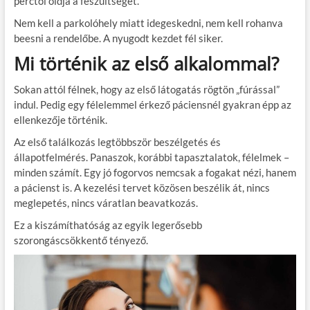
perctől oldja a feszültséget.
Nem kell a parkolóhely miatt idegeskedni, nem kell rohanva
beesni a rendelőbe. A nyugodt kezdet fél siker.
Mi történik az első alkalommal?
Sokan attól félnek, hogy az első látogatás rögtön „fúrással”
indul. Pedig egy félelemmel érkező páciensnél gyakran épp az
ellenkezője történik.
Az első találkozás legtöbbször beszélgetés és
állapotfelmérés. Panaszok, korábbi tapasztalatok, félelmek –
minden számít. Egy jó fogorvos nemcsak a fogakat nézi, hanem
a pácienst is. A kezelési tervet közösen beszélik át, nincs
meglepetés, nincs váratlan beavatkozás.
Ez a kiszámíthatóság az egyik legerősebb
szorongáscsökkentő tényező.