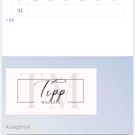
31
« júl
Kategóriák