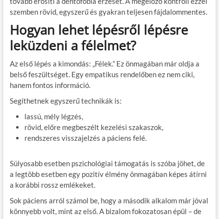
tovább erősíti a dentofóbia érzését. A megelőző kontroll ezzel
szemben rövid, egyszerű és gyakran teljesen fájdalommentes.
Hogyan lehet lépésről lépésre
leküzdeni a félelmet?
Az első lépés a kimondás: „Félek.” Ez önmagában már oldja a
belső feszültséget. Egy empatikus rendelőben ez nem ciki,
hanem fontos információ.
Segíthetnek egyszerű technikák is:
lassú, mély légzés,
rövid, előre megbeszélt kezelési szakaszok,
rendszeres visszajelzés a páciens felé.
Súlyosabb esetben pszichológiai támogatás is szóba jöhet, de
a legtöbb esetben egy pozitív élmény önmagában képes átírni
a korábbi rossz emlékeket.
Sok páciens arról számol be, hogy a második alkalom már jóval
könnyebb volt, mint az első. A bizalom fokozatosan épül – de