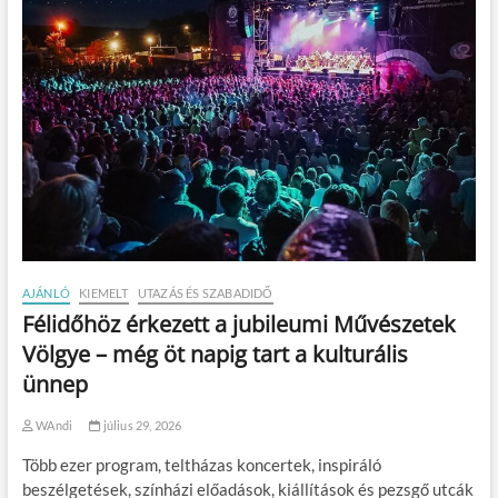
AJÁNLÓ
KIEMELT
UTAZÁS ÉS SZABADIDŐ
Félidőhöz érkezett a jubileumi Művészetek
Völgye – még öt napig tart a kulturális
ünnep
WAndi
július 29, 2026
Több ezer program, teltházas koncertek, inspiráló
beszélgetések, színházi előadások, kiállítások és pezsgő utcák