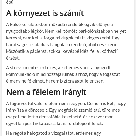
épül.
A környezet is számít
A külső kerületekben működő rendelők egyik előnye a
nyugodtabb légkör. Nem kell tömött parkolóházakban helyet
keresni, nem kell a forgalmi dugók miatt idegeskedni. Egy
barátságos, családias hangulatú rendelő, ahol név szerint
köszöntik a pácienst, sokkal kevésbé idézi fel a „kórházi”
érzést.
A stresszmentes érkezés, a kellemes váró, a nyugodt
kommunikáció mind hozzájárulnak ahhoz, hogy a fogászati
élmény ne félelmet, hanem biztonságot jelentsen.
Nem a félelem irányít
A fogorvostól való félelem nem szégyen. De nem is kell, hogy
irányítsa a döntéseit. Egy megfelelő szemléletű, türelmes
csapat mellett a dentofóbia kezelhető, és sokszor már
egyetlen pozitív tapasztalat is fordulópont lehet.
Ha régóta halogatod a vizsgálatot, érdemes egy