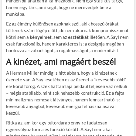
minden pillanatban alkalmazkodik. Nem egy statikus tárgy,
hanem egy társ, ami segít, hogy ne merevedjek bele a
munkába.
Ez az élmény különösen azoknak szól, akik hosszú órákat
töltenek számítógép előtt, de nem akarnak kompromisszumot
kötni sem a
kényelmet
, sem az
esztétikát
illetően. A Sayl nem
csak funkcionális, hanem karakteres is: a designja magában
hordozza a szabadságot, a rugalmasságot, a modernitást.
A kinézet, ami magáért beszél
A Herman Miller mindig is hitt abban, hogy a kinézetnek
üzenete van. A Sayl esetében ez az üzenet a “kevesebb több”
elv körül forog. A szék háttámlája például teljesen váz nélküli
– mégis stabilabb, mint sok nehezebb konstrukció. Ez a fajta
minimalizmus nemcsak látványos, hanem fenntartható is:
kevesebb anyagból, kevesebb energia felhasználásával
készül.
Ritka az, amikor egy bútordarab ennyire tudatosan
egyensúlyoz forma és funkció között. A Sayl nem akar