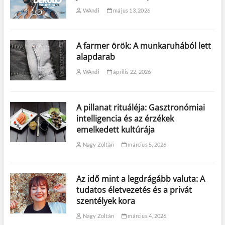
WAndi
május 13, 2026
A farmer örök: A munkaruhából lett
alapdarab
WAndi
április 22, 2026
A pillanat rituáléja: Gasztronómiai
intelligencia és az érzékek
emelkedett kultúrája
Nagy Zoltán
március 5, 2026
Az idő mint a legdrágább valuta: A
tudatos életvezetés és a privát
szentélyek kora
Nagy Zoltán
március 4, 2026