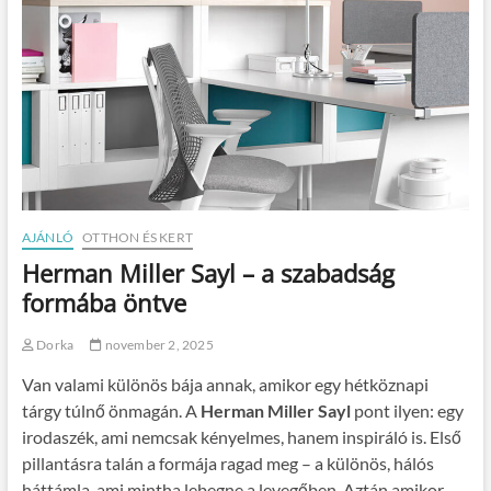
AJÁNLÓ
OTTHON ÉS KERT
Herman Miller Sayl – a szabadság
formába öntve
Dorka
november 2, 2025
Van valami különös bája annak, amikor egy hétköznapi
tárgy túlnő önmagán. A
Herman Miller Sayl
pont ilyen: egy
irodaszék, ami nemcsak kényelmes, hanem inspiráló is. Első
pillantásra talán a formája ragad meg – a különös, hálós
háttámla, ami mintha lebegne a levegőben. Aztán amikor