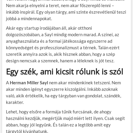
Nem akarja elnyelni a teret, nem akar főszereplő lenni –
inkább inspirál. Egy olyan tárgy, ami szinte észrevétlenül teszi
jobbá a mindennapokat.
Akár egy startup irodájában áll, akár otthoni
dolgozószobában, a Sayl mindig modern marad. A színei, az
anyaghasználata és a formai játékossága egyszerre ad
könnyedséget és professzionalizmust a térnek. Talán ezért
szeretik annyira azok is, akik hisznek abban, hogy a szép
design nemcsak a szemnek, hanem a léleknek is jót tesz.
Egy szék, ami kicsit rólunk is szól
A
Herman Miller Sayl
nem akar mindenkinek tetszeni. Nem
akar minden igényt egyszerre kiszolgálni. Inkább azoknak
való, akik értékelik, ha egy tárgyban van gondolat, szándék,
karakter.
Lehet, hogy elsőre a formája tűnik furcsának, de ahogy
használni kezdjük, megértjük majd miért lett ilyen. Csak segít
abban, hogy jól legyünk. És talán ez a legtöbb amit egy
tárgytól kívánhatunk.