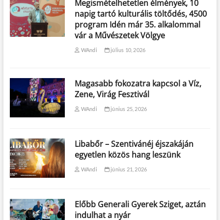
Megismételhetetlen élmények, 10
napig tartó kulturális töltődés, 4500
program Idén már 35. alkalommal
vár a Művészetek Völgye
WAndi
július 10, 2026
Magasabb fokozatra kapcsol a Víz,
Zene, Virág Fesztivál
WAndi
június 25, 2026
Libabőr – Szentivánéj éjszakáján
egyetlen közös hang leszünk
WAndi
június 21, 2026
Előbb Generali Gyerek Sziget, aztán
indulhat a nyár