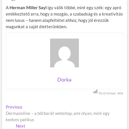
A
Herman Miller Sayl
így válik többé, mint egy szék: egy apró
emlékeztető arra, hogy a mozgás, a szabadság és a kreativitás
nem luxus – hanem alapfeltétel ahhoz, hogy jól érezzük
magunkat a saját életterünkben.
Dorka
Post Views:
406
B
Previous
P
Dermaonline – a bőrbarát webshop, ami olyan, mint egy
r
e
kedves patikus
e
j
Next
v
N