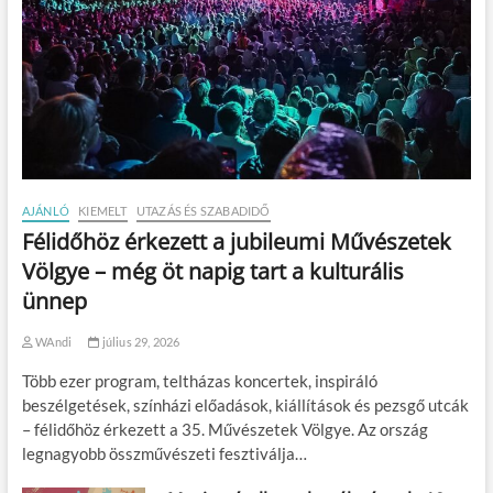
AJÁNLÓ
KIEMELT
UTAZÁS ÉS SZABADIDŐ
Félidőhöz érkezett a jubileumi Művészetek
Völgye – még öt napig tart a kulturális
ünnep
WAndi
július 29, 2026
Több ezer program, teltházas koncertek, inspiráló
beszélgetések, színházi előadások, kiállítások és pezsgő utcák
– félidőhöz érkezett a 35. Művészetek Völgye. Az ország
legnagyobb összművészeti fesztiválja…