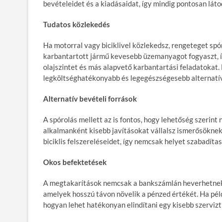
bevételeidet és a kiadásaidat, így mindig pontosan látod
Tudatos közlekedés
Ha motorral vagy biciklivel közlekedsz, rengeteget sp
karbantartott jármű kevesebb üzemanyagot fogyaszt, í
olajszintet és más alapvető karbantartási feladatokat. H
legköltséghatékonyabb és legegészségesebb alternatí
Alternatív bevételi források
A spórolás mellett az is fontos, hogy lehetőség szerint
alkalmanként kisebb javításokat vállalsz ismerősöknek
biciklis felszereléseidet, így nemcsak helyet szabadítas
Okos befektetések
A megtakarítások nemcsak a bankszámlán heverhetnek,
amelyek hosszú távon növelik a pénzed értékét. Ha péld
hogyan lehet hatékonyan elindítani egy kisebb szervizt