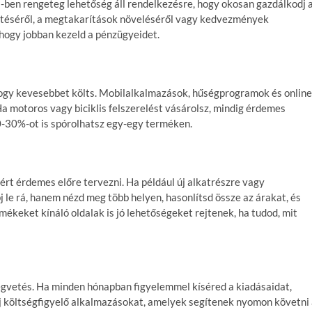
-ben rengeteg lehetőség áll rendelkezésre, hogy okosan gazdálkodj 
ntéséről, a megtakarítások növeléséről vagy kedvezmények
 hogy jobban kezeld a pénzügyeidet.
hogy kevesebbet költs. Mobilalkalmazások, hűségprogramok és online
a motoros vagy biciklis felszerelést vásárolsz, mindig érdemes
0-30%-ot is spórolhatsz egy-egy terméken.
rt érdemes előre tervezni. Ha például új alkatrészre vagy
j le rá, hanem nézd meg több helyen, hasonlítsd össze az árakat, és
ermékeket kínáló oldalak is jó lehetőségeket rejtenek, ha tudod, mit
tségvetés. Ha minden hónapban figyelemmel kíséred a kiadásaidat,
j költségfigyelő alkalmazásokat, amelyek segítenek nyomon követni