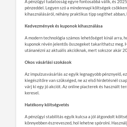
A pénzügyi tudatosság egyre fontosabbá válik, és 2025
pénzeddel. Legyen szó a mindennapi költségek csökke
kihasználásáról, néhány praktikus tipp segíthet abban,
Kedvezmények és kuponok kihasználása
A modern technológia számos lehetőséget kínál arra, 
kuponok révén jelentős összegeket takaríthatsz meg. H
utánanézni az aktuális akcióknak, mert sokszor akár 2
Okos vásárlási szokások
Az impulzusvásárlás az egyik legnagyobb pénznyelő, ezé
kiegészítőre van szükséged, ne az első hirdetésnél csap
várj ki egy jó akciót. Az online piacterek és használt t
keresel.
Hatékony költségvetés
A pénzügyi stabilitás egyik kulcsa a jól átgondolt köl
könnyebben észreveszed, hol lehetne spórolni. Használ