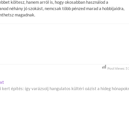
ebbet költesz, hanem arról is, hogy okosabban használod a
tanod néhány jó szokást, nemcsak több pénzed marad a hobbijaidra,
emthetsz magadnak.
Post Views:
5
xt
N
li kert építés: így varázsolj hangulatos kültéri oázist a hideg hónapok
e
x
t
p
o
s
t