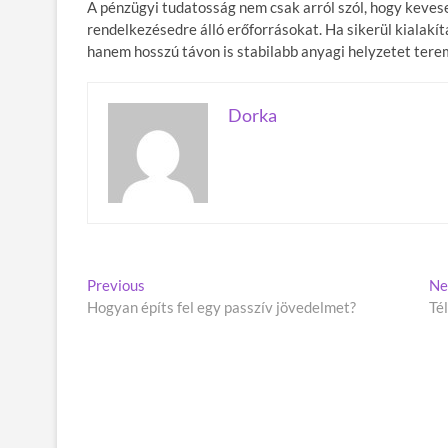
A pénzügyi tudatosság nem csak arról szól, hogy keves
rendelkezésedre álló erőforrásokat. Ha sikerül kialakí
hanem hosszú távon is stabilabb anyagi helyzetet ter
Dorka
B
Previous
P
Ne
Hogyan építs fel egy passzív jövedelmet?
r
Té
e
e
j
v
i
e
o
g
u
s