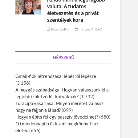
valuta: A tudatos
életvezetés és a privát
szentélyek kora
Nagy Zoltán
március 4, 2026
NÉPSZERŰ
Gmail-fiók létrehozása: lépésről lépésre
(3 158)
A mozgás szabadsága: Hogyan válasszunk ki a
legjobb ízületvédőt kutyáknak?
(1 732)
Túracipő vásárlása: Milyen méretet válassz,
hogy ne fájjon a lábad?
(899)
Hogyan építs fel egy passzív jövedelmet?
(680)
10 mindennapi trükk, ami megkönnyíti az
életed
(656)