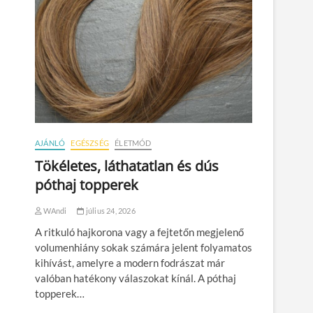
AJÁNLÓ
EGÉSZSÉG
ÉLETMÓD
Tökéletes, láthatatlan és dús
póthaj topperek
WAndi
július 24, 2026
A ritkuló hajkorona vagy a fejtetőn megjelenő
volumenhiány sokak számára jelent folyamatos
kihívást, amelyre a modern fodrászat már
valóban hatékony válaszokat kínál. A póthaj
topperek…