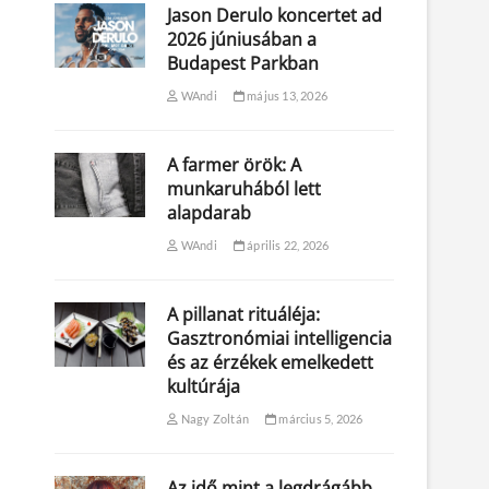
Jason Derulo koncertet ad
2026 júniusában a
Budapest Parkban
WAndi
május 13, 2026
A farmer örök: A
munkaruhából lett
alapdarab
WAndi
április 22, 2026
A pillanat rituáléja:
Gasztronómiai intelligencia
és az érzékek emelkedett
kultúrája
Nagy Zoltán
március 5, 2026
Az idő mint a legdrágább