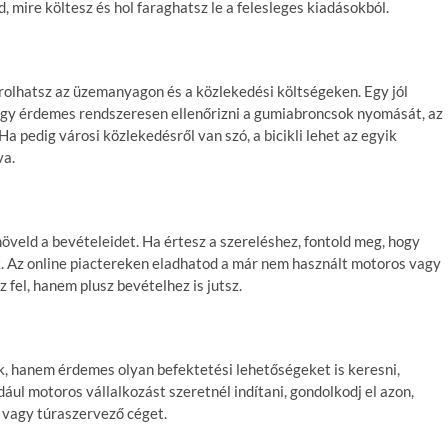
, mire költesz és hol faraghatsz le a felesleges kiadásokból.
órolhatsz az üzemanyagon és a közlekedési költségeken. Egy jól
gy érdemes rendszeresen ellenőrizni a gumiabroncsok nyomását, az
a pedig városi közlekedésről van szó, a bicikli lehet az egyik
va.
 növeld a bevételeidet. Ha értesz a szereléshez, fontold meg, hogy
. Az online piactereken eladhatod a már nem használt motoros vagy
z fel, hanem plusz bevételhez is jutsz.
 hanem érdemes olyan befektetési lehetőségeket is keresni,
ául motoros vállalkozást szeretnél indítani, gondolkodj el azon,
 vagy túraszervező céget.