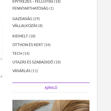
ÉPÍTKEZÉS – FELÚJÍTÁS
(18)
FENNTARTHATÓSÁG
(1)
GAZDASÁG
(29)
VÁLLALKOZÁS
(8)
KIEMELT
(18)
OTTHON ÉS KERT
(34)
TECH
(14)
72
UTAZÁS ÉS SZABADIDŐ
(18)
VÁSÁRLÁS
(11)
ra
AJÁNLÓ