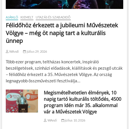
AJÁNLÓ
KIEMELT
UTAZÁS ÉS SZABADIDŐ
Félidőhöz érkezett a jubileumi Művészetek
Völgye – még öt napig tart a kulturális
ünnep
WAndi
július 29, 2026
Több ezer program, teltházas koncertek, inspiráló
beszélgetések, színházi előadások, kiállítások és pezsgő utcák
– félidőhöz érkezett a 35. Művészetek Völgye. Az ország
legnagyobb összművészeti fesztiválja…
Megismételhetetlen élmények, 10
napig tartó kulturális töltődés, 4500
program Idén már 35. alkalommal
vár a Művészetek Völgye
WAndi
július 10, 2026