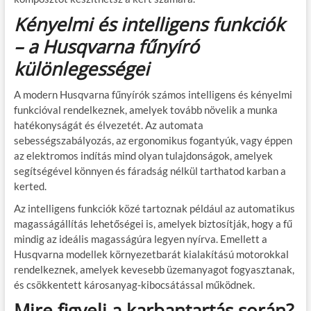
Kényelmi és intelligens funkciók
– a Husqvarna fűnyíró
különlegességei
A modern Husqvarna fűnyírók számos intelligens és kényelmi
funkcióval rendelkeznek, amelyek tovább növelik a munka
hatékonyságát és élvezetét. Az automata
sebességszabályozás, az ergonomikus fogantyúk, vagy éppen
az elektromos indítás mind olyan tulajdonságok, amelyek
segítségével könnyen és fáradság nélkül tarthatod karban a
kerted.
Az intelligens funkciók közé tartoznak például az automatikus
magasságállítás lehetőségei is, amelyek biztosítják, hogy a fű
mindig az ideális magasságúra legyen nyírva. Emellett a
Husqvarna modellek környezetbarát kialakítású motorokkal
rendelkeznek, amelyek kevesebb üzemanyagot fogyasztanak,
és csökkentett károsanyag-kibocsátással működnek.
Mire figyelj a karbantartás során?