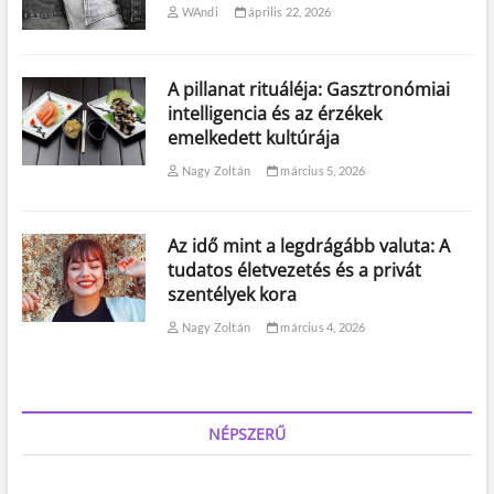
WAndi
április 22, 2026
A pillanat rituáléja: Gasztronómiai
intelligencia és az érzékek
emelkedett kultúrája
Nagy Zoltán
március 5, 2026
Az idő mint a legdrágább valuta: A
tudatos életvezetés és a privát
szentélyek kora
Nagy Zoltán
március 4, 2026
NÉPSZERŰ