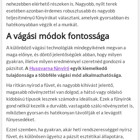
nehezebben elérhető részeken is. Nagyobb, nyílt terek
esetében azonban érdemes robusztusabb és nagyobb
teljesítményű fűnyírókat választani, amelyek gyorsabban és
hatékonyabban végzik el a munkát.
A vágási módok fontossága
A különböző vágási technológiák mindegyikének megvan a
maga előnye, és döntő jelentőségűek abban, hogy milyen
gyakran, illetve milyen eredménnyel szeretnéd gondozni a
pázsitot.
A
Husqvarna fűnyíró
egyik kiemelkedő
tulajdonsága a többféle vágási mód alkalmazhatósága.
Ha ritkán nyírod a füvet, és nagyobb kihívást jelentő,
magasabb növényzettel van dolgod, a hátsó vagy oldalsó
kidobású típusok lesznek számodra ideálisak. Ezek a fűnyírók
gond nélkül kezelik a durvább, vastagabb szálú növényzetet is,
miközben gyorsan és hatékonyan távolítják el a levágott
fűnyesedéket.
Ezzel szemben, ha gyakran, akár heti rendszerességgel nyírsz
füvet, és különösen ügyelsz a pázsit esztétikai állapotára,