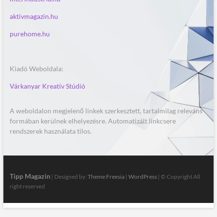
aktivmagazin.hu
purehome.hu
Kiadó Weboldala:
Várkanyar Kreatív Stúdió
A weboldalon megjelenő linkek szerkesztett, tartalmilag releváns
formában kerülnek elhelyezésre. Automatizált linkcsere
rendszerek használata tilos.
Tipp Magazin
| Designed by:
Theme Freesia
|
WordPress
| © Copyright All
right reserved