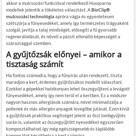
akkor a mulcsozási funkcióval rendelkező Husqvarna
modellek jelentik a tökéletes választást. A
BioClip®
mulcsozási technológia
apróra vágja és egyenletesen
szétszórja a fűnyesedéket, amely így természetes trágyaként
szolgál, javítja a talaj minőségét, elősegíti a fű gyorsabb
regenerálódását, és növeli a pázsit ellenálló képességét a
szárazsággal szemben.
A gyűjtőzsák előnyei – amikor a
tisztaság számít
Ha fontos számodra, hogy a fűnyírás után rendezett, tiszta
maradjon a kert, érdemes gyűjtőzsákos modellt választani.
Ezekkel a gépekkel hatékonyan lehet összegyűjteni a levágott
fűnyesedéket, amely így nem terül el a kertben. Ez a módszer
nagyon hasznos allergiások számára, mivel minimalizálja a
pollenek és más allergén anyagok levegőbe jutását. Ezen kívül
a gyűjtőzsák praktikus segítséget jelent az őszi lombgyűjtés
során is, valamint az összegyűjtött nyesedéket egyszerűen
komposztálhatod, így még egészségesebb és táplálóbb
komposztot készíthetsz a kert számára.