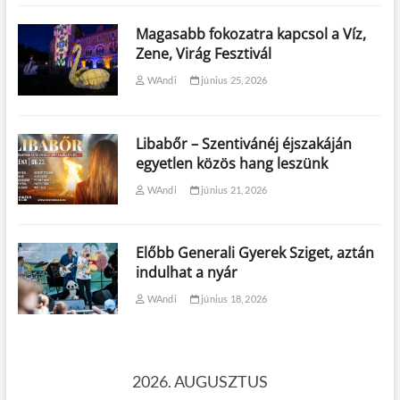
Magasabb fokozatra kapcsol a Víz,
Zene, Virág Fesztivál
WAndi
június 25, 2026
Libabőr – Szentivánéj éjszakáján
egyetlen közös hang leszünk
WAndi
június 21, 2026
Előbb Generali Gyerek Sziget, aztán
indulhat a nyár
WAndi
június 18, 2026
2026. AUGUSZTUS