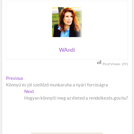
WAndi
Post Views:
291
B
Previous
P
Könnyű és jól szellőző munkaruha a nyári forróságra
r
e
e
Next
N
j
v
Hogyan könnyíti meg az életed a rendelkezés.gov.hu?
e
i
x
e
o
t
g
u
p
s
o
y
p
s