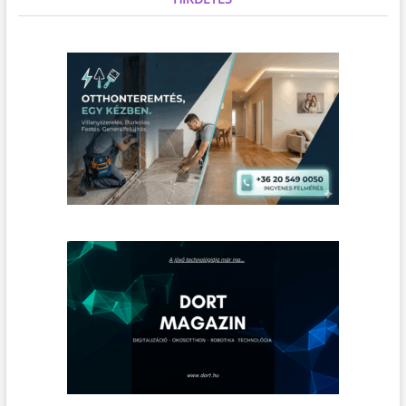
.
.
.