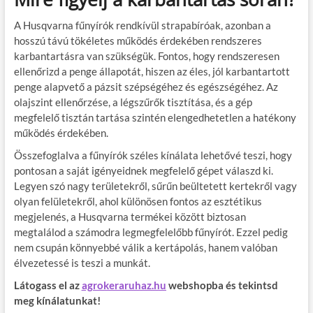
A Husqvarna fűnyírók rendkívül strapabíróak, azonban a
hosszú távú tökéletes működés érdekében rendszeres
karbantartásra van szükségük. Fontos, hogy rendszeresen
ellenőrizd a penge állapotát, hiszen az éles, jól karbantartott
penge alapvető a pázsit szépségéhez és egészségéhez. Az
olajszint ellenőrzése, a légszűrők tisztítása, és a gép
megfelelő tisztán tartása szintén elengedhetetlen a hatékony
működés érdekében.
Összefoglalva a fűnyírók széles kínálata lehetővé teszi, hogy
pontosan a saját igényeidnek megfelelő gépet válaszd ki.
Legyen szó nagy területekről, sűrűn beültetett kertekről vagy
olyan felületekről, ahol különösen fontos az esztétikus
megjelenés, a Husqvarna termékei között biztosan
megtalálod a számodra legmegfelelőbb fűnyírót. Ezzel pedig
nem csupán könnyebbé válik a kertápolás, hanem valóban
élvezetessé is teszi a munkát.
Látogass el az
agrokeraruhaz.hu
webshopba és tekintsd
meg kínálatunkat!