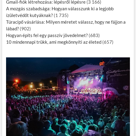
Gmail-fiók létrehozása: lépésről lépésre
(3 166)
A mozgás szabadsága: Hogyan válasszunk ki a legjobb
ízületvédőt kutyáknak?
(1 735)
Túracipő vásárlása: Milyen méretet válassz, hogy ne fájjon a
lábad?
(902)
Hogyan építs fel egy passzív jövedelmet?
(683)
10 mindennapi trükk, ami megkönnyíti az életed
(657)