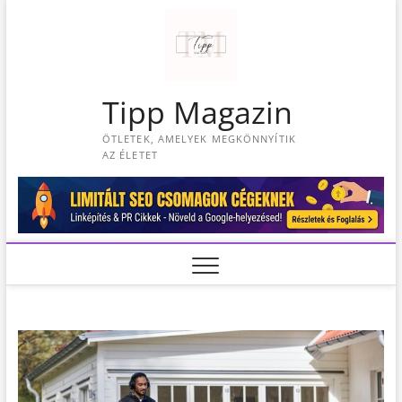
S
k
i
p
t
Tipp Magazin
o
c
ÖTLETEK, AMELYEK MEGKÖNNYÍTIK
o
AZ ÉLETET
n
t
e
n
t