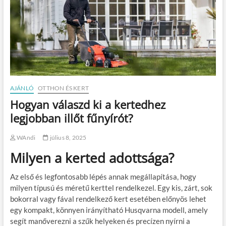
AJÁNLÓ
OTTHON ÉS KERT
Hogyan válaszd ki a kertedhez
legjobban illőt fűnyírót?
WAndi
július 8, 2025
Milyen a kerted adottsága?
Az első és legfontosabb lépés annak megállapítása, hogy
milyen típusú és méretű kerttel rendelkezel. Egy kis, zárt, sok
bokorral vagy fával rendelkező kert esetében előnyös lehet
egy kompakt, könnyen irányítható Husqvarna modell, amely
segít manőverezni a szűk helyeken és precízen nyírni a