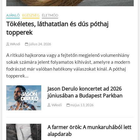
AJÁNLÓ
EGÉSZSÉG
ÉLETMÓD
Tökéletes, láthatatlan és dús póthaj
topperek
WAndi
július 24, 2026
A ritkuló hajkorona vagy a fejtetőn megjelenő volumenhiány
sokak számára jelent folyamatos kihívást, amelyre a modern
fodrászat már valóban hatékony válaszokat kínál. A póthaj
topperek…
Jason Derulo koncertet ad 2026
júniusában a Budapest Parkban
WAndi
május 13, 2026
A farmer örök: A munkaruhából lett
alapdarab