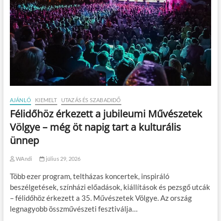
AJÁNLÓ
KIEMELT
UTAZÁS ÉS SZABADIDŐ
Félidőhöz érkezett a jubileumi Művészetek
Völgye – még öt napig tart a kulturális
ünnep
WAndi
július 29, 2026
Több ezer program, teltházas koncertek, inspiráló
beszélgetések, színházi előadások, kiállítások és pezsgő utcák
– félidőhöz érkezett a 35. Művészetek Völgye. Az ország
legnagyobb összművészeti fesztiválja…