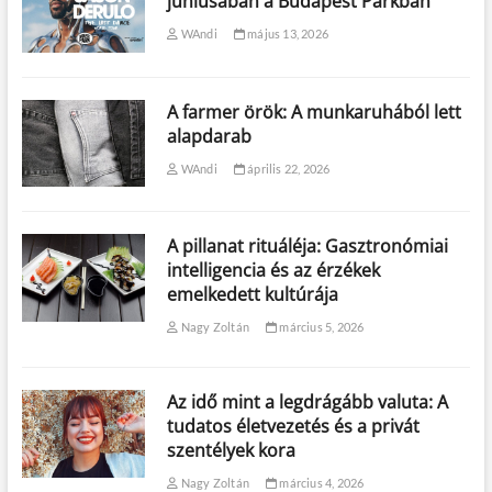
júniusában a Budapest Parkban
WAndi
május 13, 2026
A farmer örök: A munkaruhából lett
alapdarab
WAndi
április 22, 2026
A pillanat rituáléja: Gasztronómiai
intelligencia és az érzékek
emelkedett kultúrája
Nagy Zoltán
március 5, 2026
Az idő mint a legdrágább valuta: A
tudatos életvezetés és a privát
szentélyek kora
Nagy Zoltán
március 4, 2026