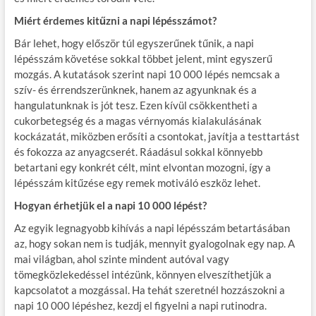
Miért érdemes kitűzni a napi lépésszámot?
Bár lehet, hogy először túl egyszerűnek tűnik, a napi
lépésszám követése sokkal többet jelent, mint egyszerű
mozgás. A kutatások szerint napi 10 000 lépés nemcsak a
szív- és érrendszerünknek, hanem az agyunknak és a
hangulatunknak is jót tesz. Ezen kívül csökkentheti a
cukorbetegség és a magas vérnyomás kialakulásának
kockázatát, miközben erősíti a csontokat, javítja a testtartást
és fokozza az anyagcserét. Ráadásul sokkal könnyebb
betartani egy konkrét célt, mint elvontan mozogni, így a
lépésszám kitűzése egy remek motiváló eszköz lehet.
Hogyan érhetjük el a napi 10 000 lépést?
Az egyik legnagyobb kihívás a napi lépésszám betartásában
az, hogy sokan nem is tudják, mennyit gyalogolnak egy nap. A
mai világban, ahol szinte mindent autóval vagy
tömegközlekedéssel intézünk, könnyen elveszíthetjük a
kapcsolatot a mozgással. Ha tehát szeretnél hozzászokni a
napi 10 000 lépéshez, kezdj el figyelni a napi rutinodra.