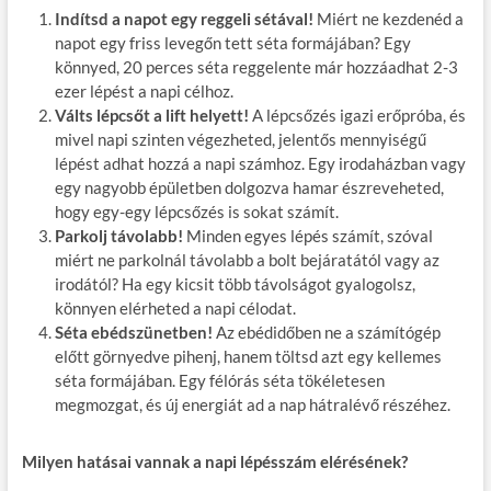
Indítsd a napot egy reggeli sétával!
Miért ne kezdenéd a
napot egy friss levegőn tett séta formájában? Egy
könnyed, 20 perces séta reggelente már hozzáadhat 2-3
ezer lépést a napi célhoz.
Válts lépcsőt a lift helyett!
A lépcsőzés igazi erőpróba, és
mivel napi szinten végezheted, jelentős mennyiségű
lépést adhat hozzá a napi számhoz. Egy irodaházban vagy
egy nagyobb épületben dolgozva hamar észreveheted,
hogy egy-egy lépcsőzés is sokat számít.
Parkolj távolabb!
Minden egyes lépés számít, szóval
miért ne parkolnál távolabb a bolt bejáratától vagy az
irodától? Ha egy kicsit több távolságot gyalogolsz,
könnyen elérheted a napi célodat.
Séta ebédszünetben!
Az ebédidőben ne a számítógép
előtt görnyedve pihenj, hanem töltsd azt egy kellemes
séta formájában. Egy félórás séta tökéletesen
megmozgat, és új energiát ad a nap hátralévő részéhez.
Milyen hatásai vannak a napi lépésszám elérésének?