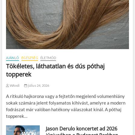
AJÁNLÓ
EGÉSZSÉG
ÉLETMÓD
Tökéletes, láthatatlan és dús póthaj
topperek
WAndi
július 24, 2026
A ritkuló hajkorona vagy a fejtetőn megjelenő volumenhiány
sokak számára jelent folyamatos kihívást, amelyre a modern
fodrászat már valóban hatékony válaszokat kínál. A póthaj
topperek…
Jason Derulo koncertet ad 2026