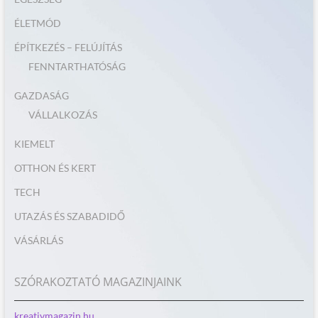
ÉLETMÓD
ÉPÍTKEZÉS – FELÚJÍTÁS
FENNTARTHATÓSÁG
GAZDASÁG
VÁLLALKOZÁS
KIEMELT
OTTHON ÉS KERT
TECH
UTAZÁS ÉS SZABADIDŐ
VÁSÁRLÁS
SZÓRAKOZTATÓ MAGAZINJAINK
kreativmagazin.hu