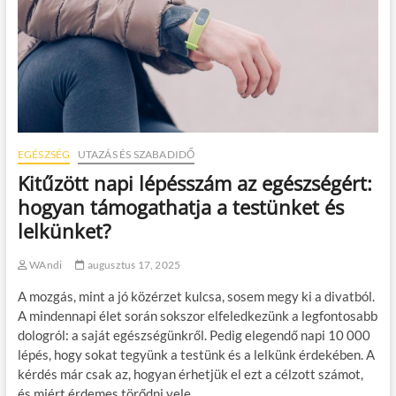
EGÉSZSÉG
UTAZÁS ÉS SZABADIDŐ
Kitűzött napi lépésszám az egészségért:
hogyan támogathatja a testünket és
lelkünket?
WAndi
augusztus 17, 2025
A mozgás, mint a jó közérzet kulcsa, sosem megy ki a divatból.
A mindennapi élet során sokszor elfeledkezünk a legfontosabb
dologról: a saját egészségünkről. Pedig elegendő napi 10 000
lépés, hogy sokat tegyünk a testünk és a lelkünk érdekében. A
kérdés már csak az, hogyan érhetjük el ezt a célzott számot,
és miért érdemes törődni vele.