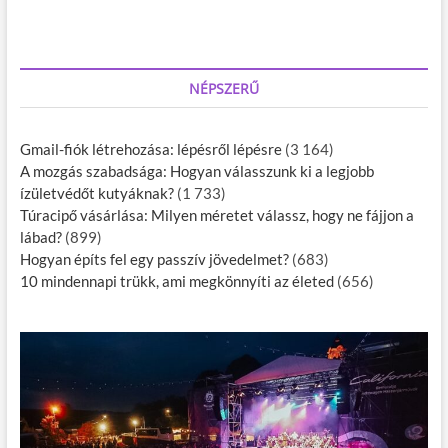
NÉPSZERŰ
Gmail-fiók létrehozása: lépésről lépésre
(3 164)
A mozgás szabadsága: Hogyan válasszunk ki a legjobb
ízületvédőt kutyáknak?
(1 733)
Túracipő vásárlása: Milyen méretet válassz, hogy ne fájjon a
lábad?
(899)
Hogyan építs fel egy passzív jövedelmet?
(683)
10 mindennapi trükk, ami megkönnyíti az életed
(656)