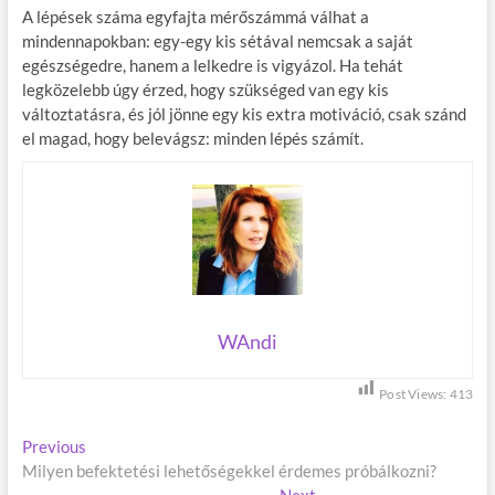
A lépések száma egyfajta mérőszámmá válhat a
mindennapokban: egy-egy kis sétával nemcsak a saját
egészségedre, hanem a lelkedre is vigyázol. Ha tehát
legközelebb úgy érzed, hogy szükséged van egy kis
változtatásra, és jól jönne egy kis extra motiváció, csak szánd
el magad, hogy belevágsz: minden lépés számít.
WAndi
Post Views:
413
B
Previous
P
Milyen befektetési lehetőségekkel érdemes próbálkozni?
r
e
e
Next
N