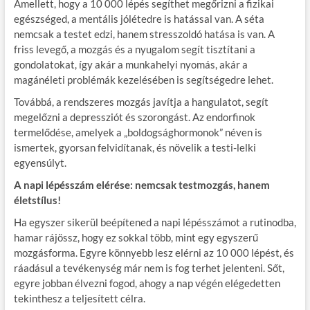
Amellett, hogy a 10 000 lépés segíthet megőrizni a fizikai
egészséged, a mentális jólétedre is hatással van. A séta
nemcsak a testet edzi, hanem stresszoldó hatása is van. A
friss levegő, a mozgás és a nyugalom segít tisztítani a
gondolatokat, így akár a munkahelyi nyomás, akár a
magánéleti problémák kezelésében is segítségedre lehet.
Továbbá, a rendszeres mozgás javítja a hangulatot, segít
megelőzni a depressziót és szorongást. Az endorfinok
termelődése, amelyek a „boldogsághormonok” néven is
ismertek, gyorsan felvidítanak, és növelik a testi-lelki
egyensúlyt.
A napi lépésszám elérése: nemcsak testmozgás, hanem
életstílus!
Ha egyszer sikerül beépítened a napi lépésszámot a rutinodba,
hamar rájössz, hogy ez sokkal több, mint egy egyszerű
mozgásforma. Egyre könnyebb lesz elérni az 10 000 lépést, és
ráadásul a tevékenység már nem is fog terhet jelenteni. Sőt,
egyre jobban élvezni fogod, ahogy a nap végén elégedetten
tekinthesz a teljesített célra.