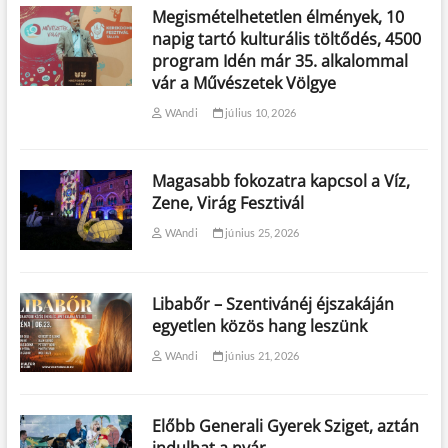
Megismételhetetlen élmények, 10
napig tartó kulturális töltődés, 4500
program Idén már 35. alkalommal
vár a Művészetek Völgye
WAndi
július 10, 2026
Magasabb fokozatra kapcsol a Víz,
Zene, Virág Fesztivál
WAndi
június 25, 2026
Libabőr – Szentivánéj éjszakáján
egyetlen közös hang leszünk
WAndi
június 21, 2026
Előbb Generali Gyerek Sziget, aztán