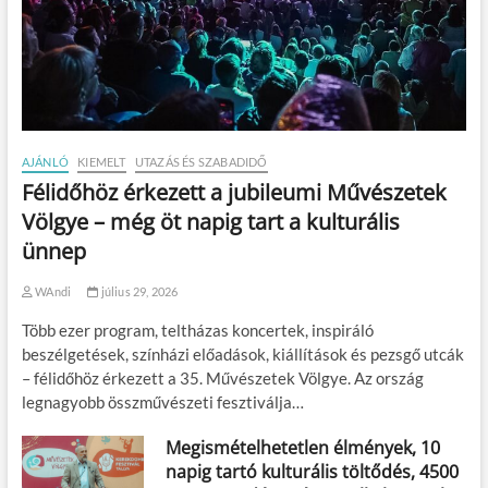
AJÁNLÓ
KIEMELT
UTAZÁS ÉS SZABADIDŐ
Félidőhöz érkezett a jubileumi Művészetek
Völgye – még öt napig tart a kulturális
ünnep
WAndi
július 29, 2026
Több ezer program, teltházas koncertek, inspiráló
beszélgetések, színházi előadások, kiállítások és pezsgő utcák
– félidőhöz érkezett a 35. Művészetek Völgye. Az ország
legnagyobb összművészeti fesztiválja…
Megismételhetetlen élmények, 10
napig tartó kulturális töltődés, 4500