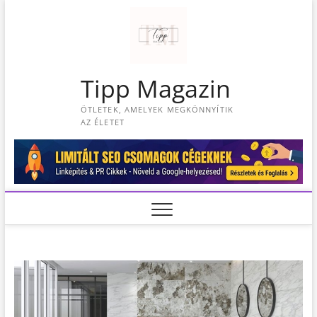
S
k
i
p
t
Tipp Magazin
o
c
ÖTLETEK, AMELYEK MEGKÖNNYÍTIK
o
AZ ÉLETET
n
t
e
n
t