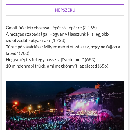
NÉPSZERŰ
Gmail-fiók létrehozása: lépésről lépésre
(3 165)
A mozgás szabadsága: Hogyan válasszunk ki a legjobb
ízületvédőt kutyáknak?
(1 733)
Túracipő vásárlása: Milyen méretet válassz, hogy ne fájjon a
lábad?
(900)
Hogyan építs fel egy passzív jövedelmet?
(683)
10 mindennapi trükk, ami megkönnyíti az életed
(656)