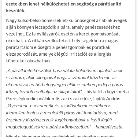
esetekben lehet nélkülözhetetlen segítség a párátlanító
készülék.
Nagy külső-belső hőmérséklet-különbségnél az ablaküvegek
alján könnyen lecsapódik a pára, amely penészesedéshez
vezethet. Ez fa nyílászárók esetén a keret gombásodását
okozhatja. A ritkán szellőztetett helyiségekben a magas
páratartalom elősegíti a penészgombák és poratkák
elszaporodását, amelyek légúti irritációt és allergiás
tüneteket okozhatnak.
„A párátlanító készülék használata különösen ajánlott azok
számára, akik allergiával vagy asztmával küzdenek, az
ekcémával és bőrbetegséggel élők esetében pedig a párás
közeg tovább ronthatja az állapotukat”
– hívta fel a figyelmet a
Gree légkondicionálók műszaki szakértője, Lipták András.
„Gyerekek, csecsemők és az idősebbek esetében is
kiemelten fontos a megfelelő páraszint fenntartása, mert
érzékeny légzőszerveik fogékonyabbak a felső légúti
megbetegedésekre a párás környezetben” – hangsúlyozta.
Mivel a kisgyermekes családoknál gyakoribb a mosás-