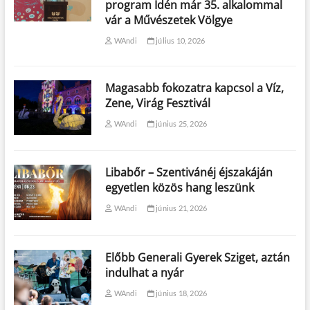
program Idén már 35. alkalommal
vár a Művészetek Völgye
WAndi
július 10, 2026
Magasabb fokozatra kapcsol a Víz,
Zene, Virág Fesztivál
WAndi
június 25, 2026
Libabőr – Szentivánéj éjszakáján
egyetlen közös hang leszünk
WAndi
június 21, 2026
Előbb Generali Gyerek Sziget, aztán
indulhat a nyár
WAndi
június 18, 2026