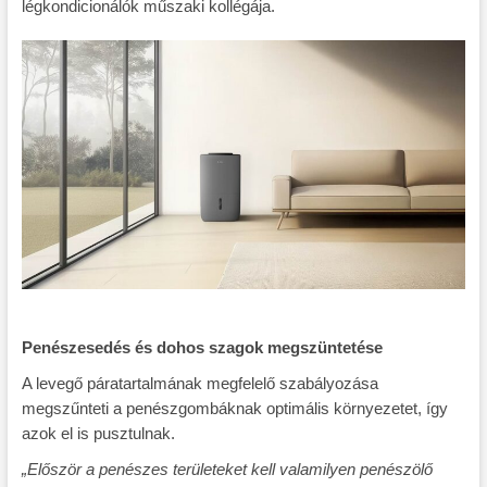
légkondicionálók műszaki kollégája.
Penészesedés és dohos szagok megszüntetése
A levegő páratartalmának megfelelő szabályozása
megszűnteti a penészgombáknak optimális környezetet, így
azok el is pusztulnak.
„Először a penészes területeket kell valamilyen penészölő