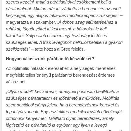
szerrel kezelni, majd a párátlanítóval csökkenteni kell a
páratartalmat. Miután már kiszárította a berendezés az adott
helyiséget, egy alapos takarítás mindenképpen szükséges”
–
magyarázta a szakember.
„A dohos szag eltűntetéséhez a
ruhákat, függönyöket ki kell mosni, a bútorokat le kell
takarítani. Súlyosabb esetben egy tisztasági festés is
szükséges lehet. A friss levegőhöz nélkülözhetetlen a gyakori
szellőztetés”
– tette hozzá a Gree felelős.
Hogyan válasszunk párátlanító készüléket?
Az optimális hatásfok eléréséhez a helyiségek méretéhez
megfelelő teljesítményű párátlanító berendezést érdemes
választani.
„Olyan modellt kell keresni, amelynél pontosan beállítható a
szükséges páratartalom és időzíthető a működés. Mobilitás
szempontjából előnyt jelent, ha a berendezésnek kerekei és
fogantyúi vannak. Egy esztétikus modellel tovább növelhetjük
otthonunk kényelmét. Található olyan berendezés, amely
légtisztító és párátlanító is egyben: egy ilyen a levegő