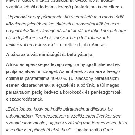
szárítás, ebből adódóan a levegő páratartalma is emelkedik.
„Ugyanakkor egy páramentesítő üzemeltetése a ruhaszárító
közelében jelentősen lecsökkenti a száradási időt és nem
engedi felszökni a levegő páratartalmát, mi több léteznek már
olyan fejlett készülékek, melyek beépített ruhaszárító
funkcióval rendelkeznek” –
emelte ki Lipták András.
A pára az alvás minőségét is befolyásolja
A friss és egészséges levegő segíti a nyugodt pihenést és
javítja az alvás minőségét. Az emberek számára a levegő
optimális páratartalma 40-60%. Túl alacsony páratartalom
esetén kiszáradhatnak a légutak és a bőrünk, a túl magas
páratartalom pedig kedvez a kórokozók és penészgombák
elszaporodásának.
„
Ezért fontos, hogy optimális páratartalmat állítsunk be
otthonunkban. Természetesen a szellőztetést ilyenkor sem
szabad elhanyagolni, ugyanis szükség van természetes, friss
levegőre is a pihentető alváshoz
” – fogalmazott a Gree