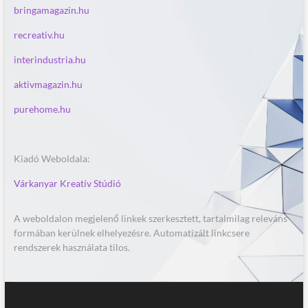
bringamagazin.hu
recreativ.hu
interindustria.hu
aktivmagazin.hu
purehome.hu
Kiadó Weboldala:
Várkanyar Kreatív Stúdió
A weboldalon megjelenő linkek szerkesztett, tartalmilag releváns
formában kerülnek elhelyezésre. Automatizált linkcsere
rendszerek használata tilos.