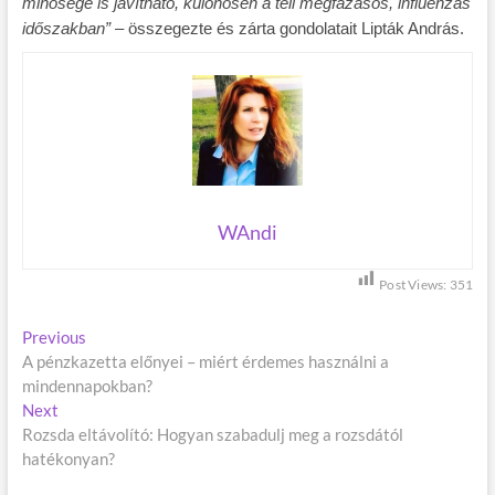
minősége is javítható, különösen a téli megfázásos, influenzás
időszakban”
– összegezte és zárta gondolatait Lipták András.
WAndi
Post Views:
351
B
Previous
P
A pénzkazetta előnyei – miért érdemes használni a
r
e
mindennapokban?
e
j
Next
N
v
Rozsda eltávolító: Hogyan szabadulj meg a rozsdától
e
i
e
hatékonyan?
x
o
g
t
u