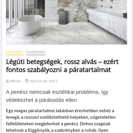
EGÉSZSÉG
GAZDASÁG
Légúti betegségek, rossz alvás – ezért
fontos szabályozni a páratartalmat
WAndi
március 10, 2025
A penész nemcsak esztétikai probléma, így
védekezhet a párásodás ellen
Egy magas páratartalmú lakásban érezhetően nehéz a
levegő, a rosszul szellőztethető helyeken, szigeteletlen
falfelületeken megjelenhet a penész. Dohos szagúak
lehetnek a függönyök, a szekrényben a ruhák. Ilyen