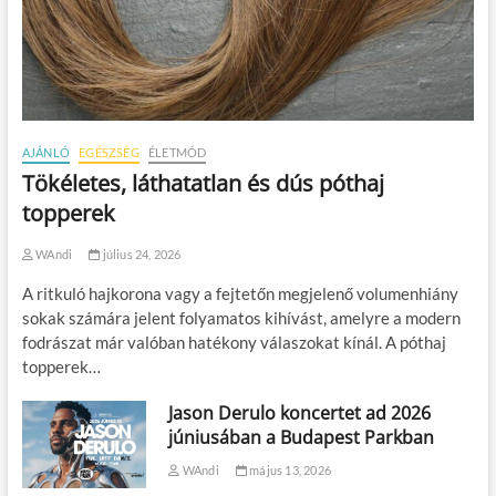
AJÁNLÓ
EGÉSZSÉG
ÉLETMÓD
Tökéletes, láthatatlan és dús póthaj
topperek
WAndi
július 24, 2026
A ritkuló hajkorona vagy a fejtetőn megjelenő volumenhiány
sokak számára jelent folyamatos kihívást, amelyre a modern
fodrászat már valóban hatékony válaszokat kínál. A póthaj
topperek…
Jason Derulo koncertet ad 2026
júniusában a Budapest Parkban
WAndi
május 13, 2026