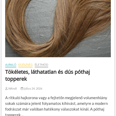
AJÁNLÓ
EGÉSZSÉG
ÉLETMÓD
Tökéletes, láthatatlan és dús póthaj
topperek
WAndi
július 24, 2026
A ritkuló hajkorona vagy a fejtetőn megjelenő volumenhiány
sokak számára jelent folyamatos kihívást, amelyre a modern
fodrászat már valóban hatékony válaszokat kínál. A póthaj
topperek…