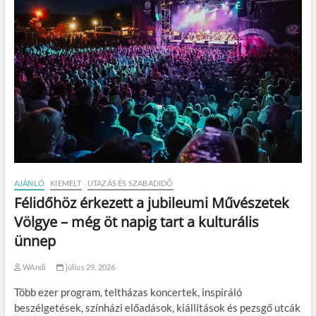
AJÁNLÓ
KIEMELT
UTAZÁS ÉS SZABADIDŐ
Félidőhöz érkezett a jubileumi Művészetek
Völgye – még öt napig tart a kulturális
ünnep
WAndi
július 29, 2026
Több ezer program, teltházas koncertek, inspiráló
beszélgetések, színházi előadások, kiállítások és pezsgő utcák