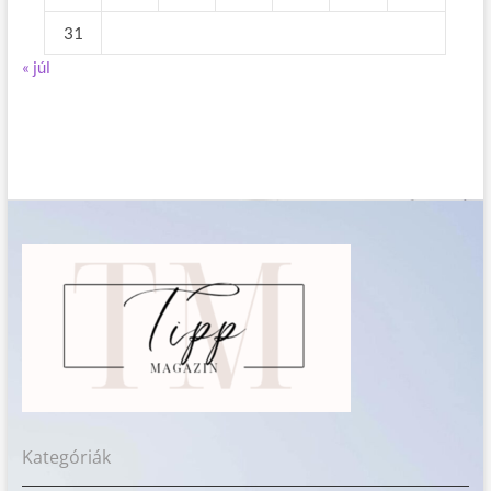
31
« júl
Kategóriák