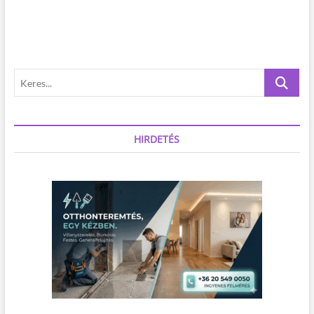
K
e
r
e
s
HIRDETÉS
.
.
.