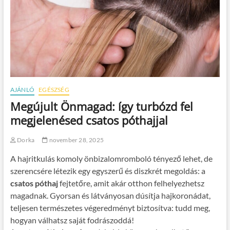
AJÁNLÓ
EGÉSZSÉG
Megújult Önmagad: így turbózd fel
megjelenésed csatos póthajjal
Dorka
november 28, 2025
A hajritkulás komoly önbizalomromboló tényező lehet, de
szerencsére létezik egy egyszerű és diszkrét megoldás: a
csatos póthaj
fejtetőre, amit akár otthon felhelyezhetsz
magadnak. Gyorsan és látványosan dúsítja hajkoronádat,
teljesen természetes végeredményt biztosítva: tudd meg,
hogyan válhatsz saját fodrászoddá!