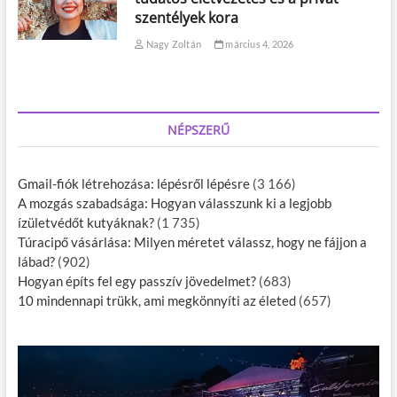
szentélyek kora
Nagy Zoltán
március 4, 2026
NÉPSZERŰ
Gmail-fiók létrehozása: lépésről lépésre
(3 166)
A mozgás szabadsága: Hogyan válasszunk ki a legjobb
ízületvédőt kutyáknak?
(1 735)
Túracipő vásárlása: Milyen méretet válassz, hogy ne fájjon a
lábad?
(902)
Hogyan építs fel egy passzív jövedelmet?
(683)
10 mindennapi trükk, ami megkönnyíti az életed
(657)