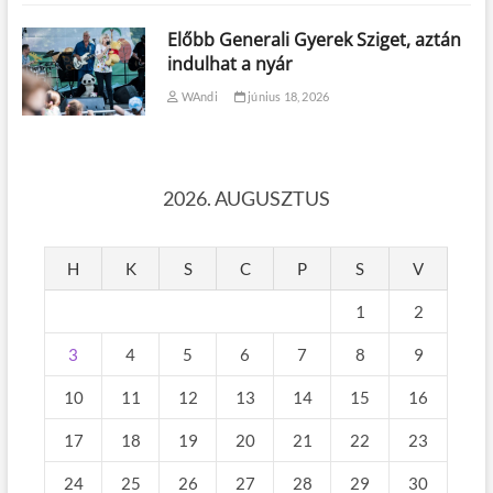
Előbb Generali Gyerek Sziget, aztán
indulhat a nyár
WAndi
június 18, 2026
2026. AUGUSZTUS
H
K
S
C
P
S
V
1
2
3
4
5
6
7
8
9
10
11
12
13
14
15
16
17
18
19
20
21
22
23
24
25
26
27
28
29
30