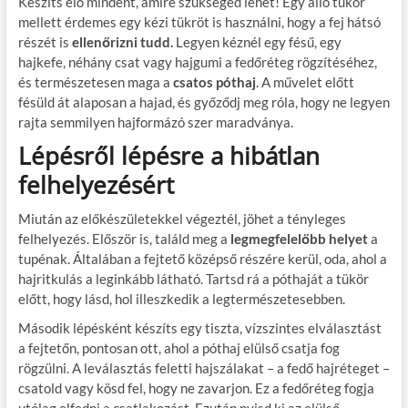
Készíts elő mindent, amire szükséged lehet! Egy álló tükör
mellett érdemes egy kézi tükröt is használni, hogy a fej hátsó
részét is
ellenőrizni tudd.
Legyen kéznél egy fésű, egy
hajkefe, néhány csat vagy hajgumi a fedőréteg rögzítéséhez,
és természetesen maga a
csatos póthaj
. A művelet előtt
fésüld át alaposan a hajad, és győződj meg róla, hogy ne legyen
rajta semmilyen hajformázó szer maradványa.
Lépésről lépésre a hibátlan
felhelyezésért
Miután az előkészületekkel végeztél, jöhet a tényleges
felhelyezés. Először is, találd meg a
legmegfelelőbb helyet
a
tupénak. Általában a fejtető középső részére kerül, oda, ahol a
hajritkulás a leginkább látható. Tartsd rá a póthaját a tükör
előtt, hogy lásd, hol illeszkedik a legtermészetesebben.
Második lépésként készíts egy tiszta, vízszintes elválasztást
a fejtetőn, pontosan ott, ahol a póthaj elülső csatja fog
rögzülni. A leválasztás feletti hajszálakat – a fedő hajréteget –
csatold vagy kösd fel, hogy ne zavarjon. Ez a fedőréteg fogja