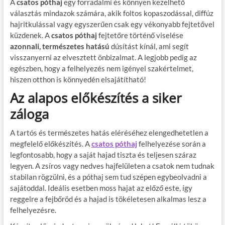
A
csatos póthaj
egy forradalmi és könnyen kezelhető
választás mindazok számára, akik foltos kopaszodással, diffúz
hajritkulással vagy egyszerűen csak egy vékonyabb fejtetővel
küzdenek. A
csatos póthaj
fejtetőre történő viselése
azonnali, természetes hatású
dúsítást kínál, ami segít
visszanyerni az elvesztett önbizalmat. A legjobb pedig az
egészben, hogy a felhelyezés nem igényel szakértelmet,
hiszen otthon is könnyedén elsajátítható!
Az alapos előkészítés a siker
záloga
A tartós és természetes hatás eléréséhez elengedhetetlen a
megfelelő előkészítés. A
csatos póthaj
felhelyezése során a
legfontosabb, hogy a saját hajad tiszta és teljesen száraz
legyen. A zsíros vagy nedves hajfelületen a csatok nem tudnak
stabilan rögzülni, és a póthaj sem tud szépen egybeolvadni a
sajátoddal. Ideális esetben moss hajat az előző este, így
reggelre a fejbőröd és a hajad is tökéletesen alkalmas lesz a
felhelyezésre.