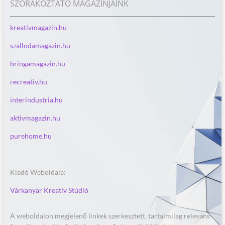
SZÓRAKOZTATÓ MAGAZINJAINK
kreativmagazin.hu
szallodamagazin.hu
bringamagazin.hu
recreativ.hu
interindustria.hu
aktivmagazin.hu
purehome.hu
Kiadó Weboldala:
Várkanyar Kreatív Stúdió
A weboldalon megjelenő linkek szerkesztett, tartalmilag releváns