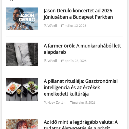
Jason Derulo koncertet ad 2026
júniusában a Budapest Parkban
WAndi
május 13, 2026
A farmer örök: A munkaruhából lett
alapdarab
WAndi
április 22, 2026
A pillanat rituáléja: Gasztronómiai
intelligencia és az érzékek
emelkedett kultúrája
Nagy Zoltán
március 5, 2026
Az idő mint a legdrágább valuta: A
tudatos életvezetés és a privát