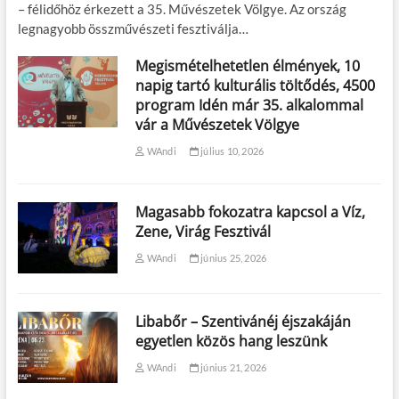
– félidőhöz érkezett a 35. Művészetek Völgye. Az ország
legnagyobb összművészeti fesztiválja…
Megismételhetetlen élmények, 10
napig tartó kulturális töltődés, 4500
program Idén már 35. alkalommal
vár a Művészetek Völgye
WAndi
július 10, 2026
Magasabb fokozatra kapcsol a Víz,
Zene, Virág Fesztivál
WAndi
június 25, 2026
Libabőr – Szentivánéj éjszakáján
egyetlen közös hang leszünk
WAndi
június 21, 2026