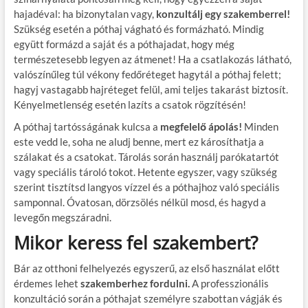
hajadéval: ha bizonytalan vagy,
konzultálj egy szakemberrel!
Szükség esetén a póthaj vágható és formázható. Mindig
együtt formázd a saját és a póthajadat, hogy még
természetesebb legyen az átmenet! Ha a csatlakozás látható,
valószínűleg túl vékony fedőréteget hagytál a póthaj felett;
hagyj vastagabb hajréteget felül, ami teljes takarást biztosít.
Kényelmetlenség esetén lazíts a csatok rögzítésén!
A póthaj tartósságának kulcsa a
megfelelő ápolás!
Minden
este vedd le, soha ne aludj benne, mert ez károsíthatja a
szálakat és a csatokat. Tárolás során használj parókatartót
vagy speciális tároló tokot. Hetente egyszer, vagy szükség
szerint tisztítsd langyos vízzel és a póthajhoz való speciális
samponnal. Óvatosan, dörzsölés nélkül mosd, és hagyd a
levegőn megszáradni.
Mikor keress fel szakembert?
Bár az otthoni felhelyezés egyszerű, az első használat előtt
érdemes lehet
szakemberhez fordulni.
A professzionális
konzultáció során a póthajat személyre szabottan vágják és