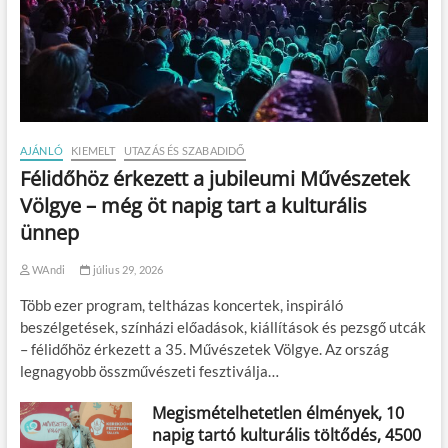
AJÁNLÓ
KIEMELT
UTAZÁS ÉS SZABADIDŐ
Félidőhöz érkezett a jubileumi Művészetek
Völgye – még öt napig tart a kulturális
ünnep
WAndi
július 29, 2026
Több ezer program, teltházas koncertek, inspiráló
beszélgetések, színházi előadások, kiállítások és pezsgő utcák
– félidőhöz érkezett a 35. Művészetek Völgye. Az ország
legnagyobb összművészeti fesztiválja…
Megismételhetetlen élmények, 10
napig tartó kulturális töltődés, 4500