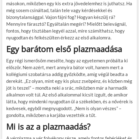
másokon, miközben egy kis extra jövedelemhez is juthatsz. Ha
még sosem csináltad, talán tele vagy kérdésekkel és
bizonytalansággal. Vajon fájni fog? Hogyan készülj rá?
Mennyire fárasztó? Egyáltalán megéri? Mielőtt belevágnál,
fontos, hogy tisztában legyél azzal, mire számíthatsz, hogy
nyugodtan és felkészülten érkezz az első alkalomra.
Egy barátom első plazmaadása
Egy régi ismerősöm mesélte, hogy az egyetemen próbálta ki
először. Nem azért, mert annyira bátor volt, hanem mert a
kollégiumi szobatársa addig győzködte, amíg végül beadta a
derekát. „Ez olyan, mint egy kis plusz zsebpénz, és közben még
jót is teszel” – mondta neki a srác, miközben már a harmadik
alkalmon volt túl. Az első alkalommal kicsit izgult, de amikor
látta, hogy mindenki nyugodtan ül a székekben, és a nővérek is
kedvesek, egyből megnyugodott. „Nem is olyan vészes” –
gondolta, miközben a karjába vezették a tűt.
Mi is az a plazmaadás?
A vérplazma a vér folyékony része, amely fontos fehérjéket és