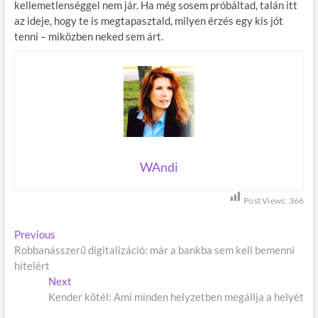
kellemetlenséggel nem jár. Ha még sosem próbáltad, talán itt
az ideje, hogy te is megtapasztald, milyen érzés egy kis jót
tenni – miközben neked sem árt.
WAndi
Post Views:
366
B
Previous
P
Robbanásszerű digitalizáció: már a bankba sem kell bemenni
r
e
hitelért
e
j
Next
v
N
Kender kötél: Ami minden helyzetben megállja a helyét
i
e
e
o
x