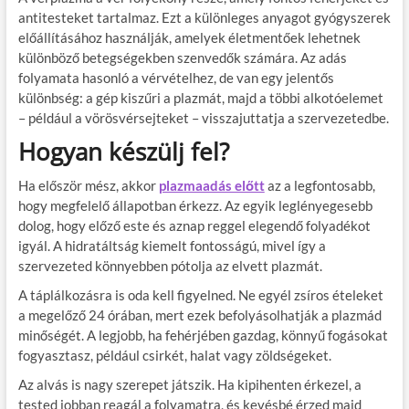
antitesteket tartalmaz. Ezt a különleges anyagot gyógyszerek
előállításához használják, amelyek életmentőek lehetnek
különböző betegségekben szenvedők számára. Az adás
folyamata hasonló a vérvételhez, de van egy jelentős
különbség: a gép kiszűri a plazmát, majd a többi alkotóelemet
– például a vörösvérsejteket – visszajuttatja a szervezetedbe.
Hogyan készülj fel?
Ha először mész, akkor
plazmaadás előtt
az a legfontosabb,
hogy megfelelő állapotban érkezz. Az egyik leglényegesebb
dolog, hogy előző este és aznap reggel elegendő folyadékot
igyál. A hidratáltság kiemelt fontosságú, mivel így a
szervezeted könnyebben pótolja az elvett plazmát.
A táplálkozásra is oda kell figyelned. Ne egyél zsíros ételeket
a megelőző 24 órában, mert ezek befolyásolhatják a plazmád
minőségét. A legjobb, ha fehérjében gazdag, könnyű fogásokat
fogyasztasz, például csirkét, halat vagy zöldségeket.
Az alvás is nagy szerepet játszik. Ha kipihenten érkezel, a
tested jobban reagál a folyamatra, és kevésbé érzed majd