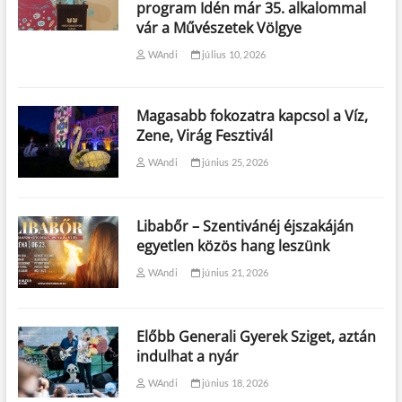
program Idén már 35. alkalommal
vár a Művészetek Völgye
WAndi
július 10, 2026
Magasabb fokozatra kapcsol a Víz,
Zene, Virág Fesztivál
WAndi
június 25, 2026
Libabőr – Szentivánéj éjszakáján
egyetlen közös hang leszünk
WAndi
június 21, 2026
Előbb Generali Gyerek Sziget, aztán
indulhat a nyár
WAndi
június 18, 2026