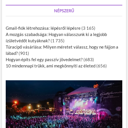
NÉPSZERŰ
Gmail-fiók létrehozása: lépésről lépésre
(3 165)
A mozgás szabadsága: Hogyan válasszunk ki a legjobb
ízületvédőt kutyáknak?
(1 735)
Túracipő vásárlása: Milyen méretet válassz, hogy ne fájjon a
lábad?
(901)
Hogyan építs fel egy passzív jövedelmet?
(683)
10 mindennapi trükk, ami megkönnyíti az életed
(656)