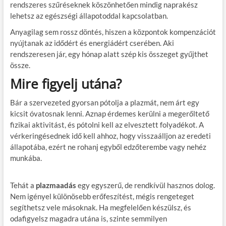
rendszeres szűréseknek köszönhetően mindig naprakész
lehetsz az egészségi állapotoddal kapcsolatban.
Anyagilag sem rossz döntés, hiszen a központok kompenzációt
nyújtanak az idődért és energiádért cserében. Aki
rendszeresen jár, egy hónap alatt szép kis összeget gyűjthet
össze.
Mire figyelj utána?
Bár a szervezeted gyorsan pótolja a plazmát, nem árt egy
kicsit óvatosnak lenni. Aznap érdemes kerülni a megerőltető
fizikai aktivitást, és pótolni kell az elvesztett folyadékot. A
vérkeringésednek idő kell ahhoz, hogy visszaálljon az eredeti
állapotába, ezért ne rohanj egyből edzőterembe vagy nehéz
munkába.
Tehát a
plazmaadás
egy egyszerű, de rendkívül hasznos dolog.
Nem igényel különösebb erőfeszítést, mégis rengeteget
segíthetsz vele másoknak. Ha megfelelően készülsz, és
odafigyelsz magadra utána is, szinte semmilyen