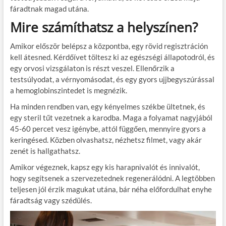
fáradtnak magad utána.
Mire számíthatsz a helyszínen?
Amikor először belépsz a központba, egy rövid regisztráción
kell átesned. Kérdőívet töltesz ki az egészségi állapotodról, és
egy orvosi vizsgálaton is részt veszel. Ellenőrzik a
testsúlyodat, a vérnyomásodat, és egy gyors ujjbegyszúrással
a hemoglobinszintedet is megnézik.
Ha minden rendben van, egy kényelmes székbe ültetnek, és
egy steril tűt vezetnek a karodba. Maga a folyamat nagyjából
45-60 percet vesz igénybe, attól függően, mennyire gyors a
keringésed. Közben olvashatsz, nézhetsz filmet, vagy akár
zenét is hallgathatsz.
Amikor végeznek, kapsz egy kis harapnivalót és innivalót,
hogy segítsenek a szervezetednek regenerálódni. A legtöbben
teljesen jól érzik magukat utána, bár néha előfordulhat enyhe
fáradtság vagy szédülés.