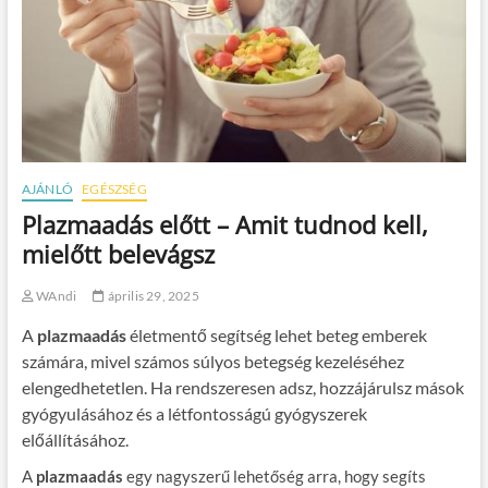
AJÁNLÓ
EGÉSZSÉG
Plazmaadás előtt – Amit tudnod kell,
mielőtt belevágsz
WAndi
április 29, 2025
A
plazmaadás
életmentő segítség lehet beteg emberek
számára, mivel számos súlyos betegség kezeléséhez
elengedhetetlen. Ha rendszeresen adsz, hozzájárulsz mások
gyógyulásához és a létfontosságú gyógyszerek
előállításához.
A
plazmaadás
egy nagyszerű lehetőség arra, hogy segíts