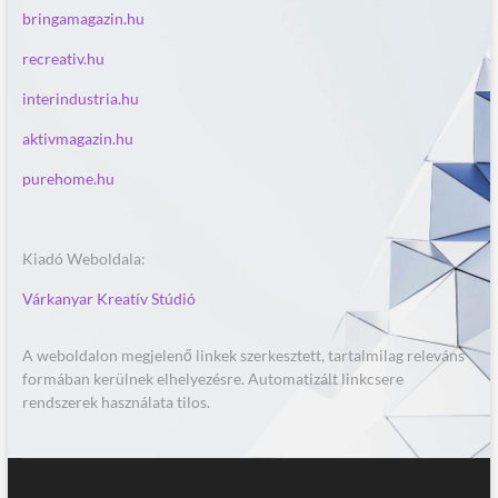
bringamagazin.hu
recreativ.hu
interindustria.hu
aktivmagazin.hu
purehome.hu
Kiadó Weboldala:
Várkanyar Kreatív Stúdió
A weboldalon megjelenő linkek szerkesztett, tartalmilag releváns
formában kerülnek elhelyezésre. Automatizált linkcsere
rendszerek használata tilos.