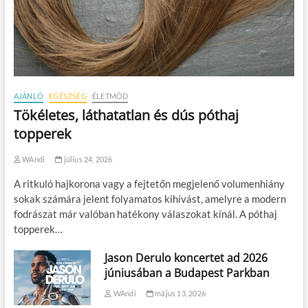
AJÁNLÓ
EGÉSZSÉG
ÉLETMÓD
Tökéletes, láthatatlan és dús póthaj
topperek
WAndi
július 24, 2026
A ritkuló hajkorona vagy a fejtetőn megjelenő volumenhiány
sokak számára jelent folyamatos kihívást, amelyre a modern
fodrászat már valóban hatékony válaszokat kínál. A póthaj
topperek…
Jason Derulo koncertet ad 2026
júniusában a Budapest Parkban
WAndi
május 13, 2026