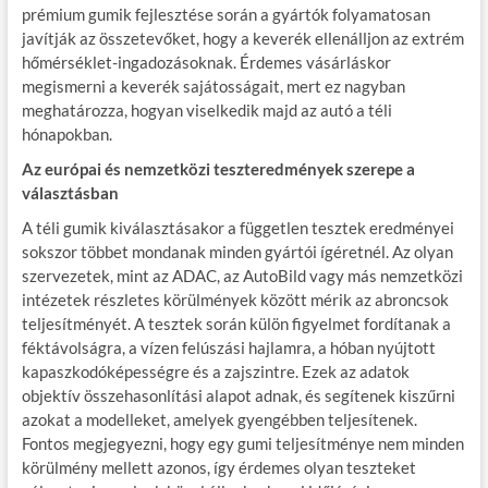
prémium gumik fejlesztése során a gyártók folyamatosan
javítják az összetevőket, hogy a keverék ellenálljon az extrém
hőmérséklet-ingadozásoknak. Érdemes vásárláskor
megismerni a keverék sajátosságait, mert ez nagyban
meghatározza, hogyan viselkedik majd az autó a téli
hónapokban.
Az európai és nemzetközi teszteredmények szerepe a
választásban
A téli gumik kiválasztásakor a független tesztek eredményei
sokszor többet mondanak minden gyártói ígéretnél. Az olyan
szervezetek, mint az ADAC, az AutoBild vagy más nemzetközi
intézetek részletes körülmények között mérik az abroncsok
teljesítményét. A tesztek során külön figyelmet fordítanak a
féktávolságra, a vízen felúszási hajlamra, a hóban nyújtott
kapaszkodóképességre és a zajszintre. Ezek az adatok
objektív összehasonlítási alapot adnak, és segítenek kiszűrni
azokat a modelleket, amelyek gyengébben teljesítenek.
Fontos megjegyezni, hogy egy gumi teljesítménye nem minden
körülmény mellett azonos, így érdemes olyan teszteket