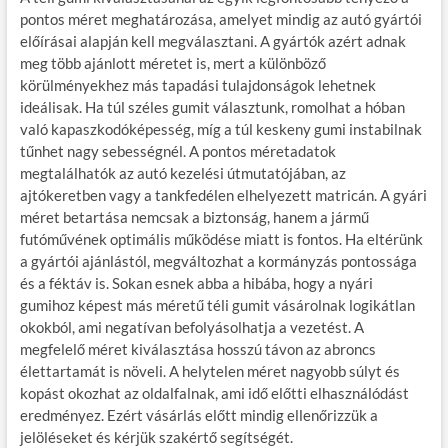
pontos méret meghatározása, amelyet mindig az autó gyártói
előírásai alapján kell megválasztani. A gyártók azért adnak
meg több ajánlott méretet is, mert a különböző
körülményekhez más tapadási tulajdonságok lehetnek
ideálisak. Ha túl széles gumit választunk, romolhat a hóban
való kapaszkodóképesség, míg a túl keskeny gumi instabilnak
tűnhet nagy sebességnél. A pontos méretadatok
megtalálhatók az autó kezelési útmutatójában, az
ajtókeretben vagy a tankfedélen elhelyezett matricán. A gyári
méret betartása nemcsak a biztonság, hanem a jármű
futóművének optimális működése miatt is fontos. Ha eltérünk
a gyártói ajánlástól, megváltozhat a kormányzás pontossága
és a féktáv is. Sokan esnek abba a hibába, hogy a nyári
gumihoz képest más méretű téli gumit vásárolnak logikátlan
okokból, ami negatívan befolyásolhatja a vezetést. A
megfelelő méret kiválasztása hosszú távon az abroncs
élettartamát is növeli. A helytelen méret nagyobb súlyt és
kopást okozhat az oldalfalnak, ami idő előtti elhasználódást
eredményez. Ezért vásárlás előtt mindig ellenőrizzük a
jelöléseket és kérjük szakértő segítségét.