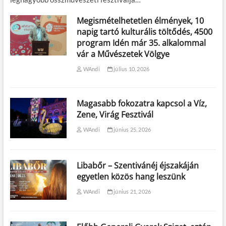
Megismételhetetlen élmények, 10
napig tartó kulturális töltődés, 4500
program Idén már 35. alkalommal
vár a Művészetek Völgye
WAndi
július 10, 2026
Magasabb fokozatra kapcsol a Víz,
Zene, Virág Fesztivál
WAndi
június 25, 2026
Libabőr – Szentivánéj éjszakáján
egyetlen közös hang leszünk
WAndi
június 21, 2026