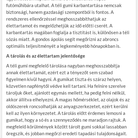
futóműhibára utalhat. A téli gumi karbantartása nemcsak
biztonsági, hanem gazdasági szempontból is fontos. A
rendszeres ellenőrzéssel meghosszabbíthatjuk az
élettartamot és megelőzhetjük az idő előtti cserét. A
karbantartás magában foglalja a tisztítást is, különösen a téli
sózás miatt. A gondos ápolás segít megőrizni az abroncs
optimális teljesítményét a legkeményebb hónapokban is.
A tárolás és az élettartam jelentősége
A téli gumi megfelelő tárolása nagyban meghosszabbítja
annak élettartamát, ezért ezt a tényezőt sem szabad
figyelmen kívül hagyni. A gumikat tiszta és száraz helyen,
közvetlen napfénytől védve kell tartani. Ha felnire szerelve
tároljuk őket, ajánlott egymás mellett, ha pedig felni nélkül,
akkor állítva elhelyezni. A magas hőmérséklet, az olajok és az
oldószerek roncsolhatják az anyagszerkezetet, ezért kerülni
kell az ilyen környezetet. A tárolás előtt érdemes lemosni a
gumikat, hogy a só és a szennyeződés ne maradjon rajtuk. A
megfelelő körülmények között tárolt gumi sokkal lassabban
öregszik, és jobban megőrzi eredeti tapadási tulajdonságait.