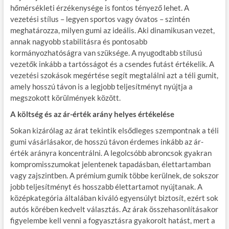
hőmérsékleti érzékenysége is fontos tényező lehet. A
vezetési stílus – legyen sportos vagy óvatos – szintén
meghatározza, milyen gumi az ideális. Aki dinamikusan vezet,
annak nagyobb stabilitásra és pontosabb
kormányozhatóságra van szüksége. A nyugodtabb stílusú
vezetők inkább a tartósságot és a csendes futást értékelik. A
vezetési szokások megértése segít megtalálni azt a téli gumit,
amely hosszú távon is a legjobb teljesítményt nyújtja a
megszokott körülmények között.
A költség és az ár-érték arány helyes értékelése
Sokan kizárólag az árat tekintik elsődleges szempontnak a téli
gumi vásárlásakor, de hosszú távon érdemes inkább az ár-
érték arányra koncentrálni. A legolcsóbb abroncsok gyakran
kompromisszumokat jelentenek tapadásban, élettartamban
vagy zajszintben. A prémium gumik többe kerülnek, de sokszor
jobb teljesítményt és hosszabb élettartamot nyújtanak. A
középkategória általában kiváló egyensúlyt biztosít, ezért sok
autós körében kedvelt választás. Az árak összehasonlításakor
figyelembe kell venni a fogyasztásra gyakorolt hatást, mert a