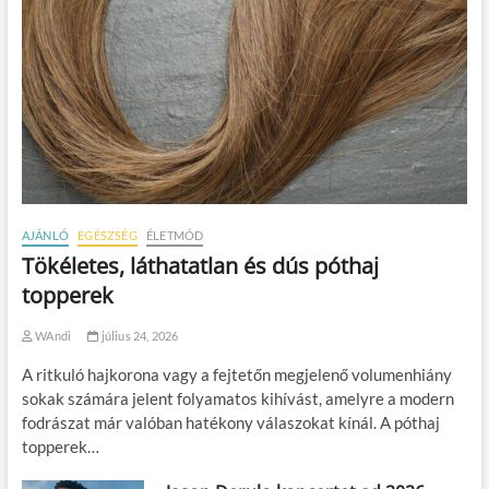
AJÁNLÓ
EGÉSZSÉG
ÉLETMÓD
Tökéletes, láthatatlan és dús póthaj
topperek
WAndi
július 24, 2026
A ritkuló hajkorona vagy a fejtetőn megjelenő volumenhiány
sokak számára jelent folyamatos kihívást, amelyre a modern
fodrászat már valóban hatékony válaszokat kínál. A póthaj
topperek…