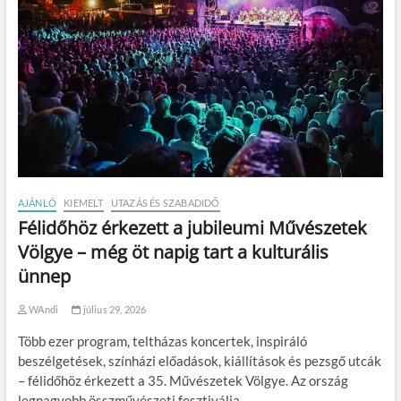
AJÁNLÓ
KIEMELT
UTAZÁS ÉS SZABADIDŐ
Félidőhöz érkezett a jubileumi Művészetek
Völgye – még öt napig tart a kulturális
ünnep
WAndi
július 29, 2026
Több ezer program, teltházas koncertek, inspiráló
beszélgetések, színházi előadások, kiállítások és pezsgő utcák
– félidőhöz érkezett a 35. Művészetek Völgye. Az ország
legnagyobb összművészeti fesztiválja…