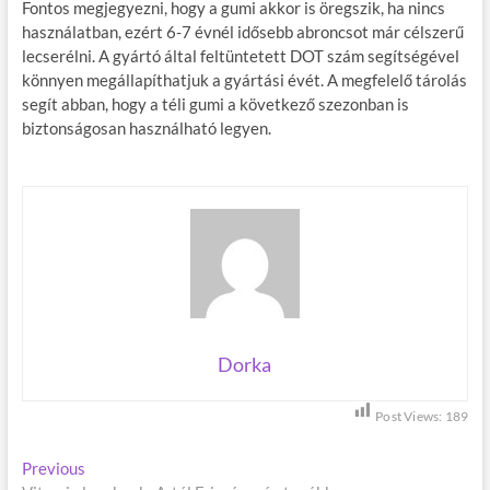
Fontos megjegyezni, hogy a gumi akkor is öregszik, ha nincs
használatban, ezért 6-7 évnél idősebb abroncsot már célszerű
lecserélni. A gyártó által feltüntetett DOT szám segítségével
könnyen megállapíthatjuk a gyártási évét. A megfelelő tárolás
segít abban, hogy a téli gumi a következő szezonban is
biztonságosan használható legyen.
Dorka
Post Views:
189
B
Previous
P