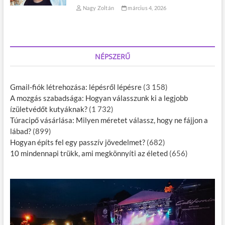
Nagy Zoltán
március 4, 2026
NÉPSZERŰ
Gmail-fiók létrehozása: lépésről lépésre
(3 158)
A mozgás szabadsága: Hogyan válasszunk ki a legjobb
ízületvédőt kutyáknak?
(1 732)
Túracipő vásárlása: Milyen méretet válassz, hogy ne fájjon a
lábad?
(899)
Hogyan építs fel egy passzív jövedelmet?
(682)
10 mindennapi trükk, ami megkönnyíti az életed
(656)