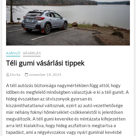
AJÁNLÓ
VÁSÁRLÁS
Téli gumi vásárlási tippek
Dorka
november 18, 2025
A téli autózás biztonsága nagymértékben függ attól, hogy
időben és megfelelő minőségben választjuk-e ki a téli gumit. A
hideg évszakban az útviszonyok gyorsan és
kiszámíthatatlanul változnak, ezért az autó vezethetősége
már néhány foknyi hőmérséklet-csökkenéstől is jelentősen
megváltozik. A téli gumi keveréke és mintázata kifejezetten
arra lett kialakítva, hogy hideg aszfalton is megtartsa a
tapadást, ami a négyévszakos vagy nyári guminál kevésbé