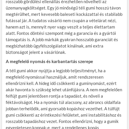
rosszabb gördülési ellenállás érezhetően növelheti az
üzemanyagköltséget. Egy jó minőségű téli gumi hosszú távon
megtérülhet, mert kevesebb baleseti kockázattal és stabilabb
futással jár. A tudatos vásárló nem csupán a vételárat nézi,
hanem azt is, mennyit nyer vagy veszít a teljes élettartam
alatt. Fontos döntési szempont még a garancia és a gyártói
támogatás is. A jobb márkák gyakran hosszabb garanciát és
megbízhatóbb ügyfélszolgálatot kínálnak, ami extra
biztonságot jelent a vásárlónak.
A megfelelő nyomás és karbantartás szerepe
A téli gumi akkor nyújtja a legjobb teljesítményt, ha a
megfelelő nyomással használjuk, amit rendszeresen
ellenőrizni kell. A hideg idő csökkenti a guminyomást, ezért
akár havonta is szükség lehet utánfújásra. A nem megfelelően
felfújt gumi jelentősen rontja a tapadást, és növeli a
féktávolságot. Ha a nyomás túl alacsony, az abroncs oldalfala
jobban terhelődik, ami gyorsabb kopáshoz vezethet. A túlfújt
gumi csökkenti az érintkezési felületet, ami instabilitáshoz és
rosszabb tapadáshoz vezet. Fontos ellenőrizni, hogy a gumik
egyenletesen kopnak-e, mert a rendellenes kopás