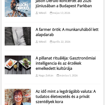
Jason Derulo koncertet ad 2026
júniusában a Budapest Parkban
WAndi
május 13, 2026
A farmer örök: A munkaruhából lett
alapdarab
WAndi
április 22, 2026
A pillanat rituáléja: Gasztronómiai
intelligencia és az érzékek
emelkedett kultúrája
Nagy Zoltán
március 5, 2026
Az idő mint a legdrágább valuta: A
tudatos életvezetés és a privát
szentélyek kora