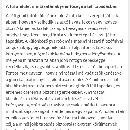
A futófelület mintázatának jelentősége a téli tapadásban
A téli gumi futófelületének mintázata kulcsszerepet játszik
abban, hogyan viselkedik az autó havas, jeges vagy nedves
úton. A lamellás kialakítás apró bevágások rendszere,
amelyek segítenek megtörni a vízfilmréteget és javítják a
tapadást. A különböző gyártók más-más mintázati filozófiával
dolgoznak, így egyes gumik jobban teljesítenek latyakos
környezetben, míg mások kemény hidegben előnyösebbek. A
mélyebb mintázat általában jobb hófogó képességgel
rendelkezik, és nagyobb stabilitást biztosít a téli hónapokban.
Fontos megjegyezni, hogy a mintázati mélység csökkenésével
a gumi teljesítménye is jelentősen romlik. A 4 milliméternél
kisebb mintázat már nem biztosít megfelelő téli tapadást, és
érdemes cserélni a biztonság érdekében. A mintázat
kialakítása a féktávot és a vízen felúszás esélyét is
befolyásolja, ezért vásárláskor ne csak a márkát, hanem a
mintázat sajátosságait is érdemes megvizsgálni. A modern téli
gumik olyan fejlett technológiákat tartalmaznak, amelyek
célja a minél jobb tapadás biztosítása extrém körülmények