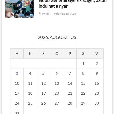
Előbb Generali Gyerek Sziget, aztán
indulhat a nyár
WAndi
június 18, 2026
2026. AUGUSZTUS
H
K
S
C
P
S
V
1
2
3
4
5
6
7
8
9
10
11
12
13
14
15
16
17
18
19
20
21
22
23
24
25
26
27
28
29
30
31