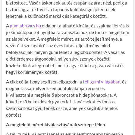
biztosított. Vásárláskor sok autós csupán az árat nézi, pedig a
biztonság, a féktáv és a tapadás különbségei jelentősek
lehetnek a különböző márkák és kategóriák között.
A
gumiabroncs.hu
oldalon található kínálat és szakmai leírás is
jó kiindulópontot nyújthat a választáshoz, de fontos megérteni
az alapelveket. A megfelelő méret, az autó teljesítménye, a
vezetési szokások és az éves futásteljesítmény mind
befolyásolják, milyen gumi lehet a legjobb döntés. A vásárlás
előtt érdemes átgondolni, milyen útviszonyok között
közlekedünk a legtöbbet, mert nagy különbség van városi és
hegyi körülmények között.
A cikk célja, hogy segítsen eligazodni a
téli gumi világában
, és
megmutassa, milyen szempontok alapján érdemes
kiválasztani a megfelelő abroncsot a hideg hónapokra. A
következő bekezdések gyakorlati tanácsokat és fontos
szempontokat gyűjtenek össze, amelyek segítik a felelős
döntést.
A megfelelő méret kiválasztásának szerepe télen
A téli gumi kiválasztásánál az egyik legfontosabb tényező a