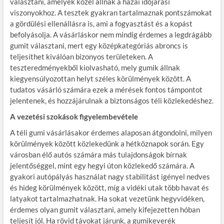
választani, amelyek közel állnak a hazai időjárási
viszonyokhoz. A tesztek gyakran tartalmaznak pontszámokat
a gördülési ellenállásra is, ami a fogyasztást és a kopást
befolyásolja. A vásárláskor nem mindig érdemes a legdrágább
gumit választani, mert egy középkategóriás abroncs is
teljesíthet kiválóan bizonyos területeken. A
teszteredményekből kiolvasható, mely gumik állnak
kiegyensúlyozottan helyt széles körülmények között. A
tudatos vásárló számára ezek a mérések fontos támpontot
jelentenek, és hozzájárulnak a biztonságos téli közlekedéshez.
A vezetési szokások figyelembevétele
A téli gumi vásárlásakor érdemes alaposan átgondolni, milyen
körülmények között közlekedünk a hétköznapok során. Egy
városban élő autós számára más tulajdonságok bírnak
jelentőséggel, mint egy hegyi úton közlekedő számára. A
gyakori autópályás használat nagy stabilitást igényel nedves
és hideg körülmények között, míg a vidéki utak több havat és
latyakot tartalmazhatnak. Ha sokat vezetünk hegyvidéken,
érdemes olyan gumit választani, amely kifejezetten hóban
teljesít jól. Ha rövid távokat járunk, a gumikeverék