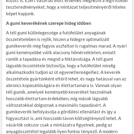
között is. Ezért vásárlás előtt érdemes megnézni a legfrissebb
teszteredményeket, hogy a mintázat teljesítményéről hiteles
képet kapjunk.
A gumi keverékének szerepe hideg időben
A téli gumi különlegessége a futófelület anyagának
összetételében is rejlik, hiszen a hidegre optimalizált
gumikeverék még fagyos aszfalton is rugalmas marad. A nyári
gumi keményebbé válik alacsony hőmérsékleten, emiatt
romlik a tapadása és megnő a féktávolsága. A téli gumi
lágyabb összetétele biztosítja, hogy a futófelület mindig
alkalmazkodni tudjon az út egyenetlenségeihez. A keverék
összetétele gyártónként eltérő lehet, és nagy hatással van az
abroncs kopásállóságára és élettartamára is. Vannak olyan
téli gumik, amelyek keményebb keveréket használnak
hosszabb élettartam érdekében, míg mások lágyabb
változatokkal dolgoznak a maximális tapadásért. A
gumikeverék befolyásolja a gördülési ellenállást és így a
fogyasztást is, ami hosszabb távon költségtényező lehet. A
vásárlók sokszor csak a mintázatra figyelnek, pedig az
anyagösszetétel legalább ilyen fontos tényező. A modern