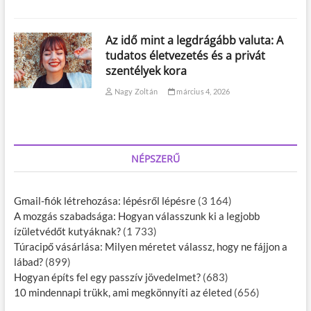
Az idő mint a legdrágább valuta: A
tudatos életvezetés és a privát
szentélyek kora
Nagy Zoltán
március 4, 2026
NÉPSZERŰ
Gmail-fiók létrehozása: lépésről lépésre
(3 164)
A mozgás szabadsága: Hogyan válasszunk ki a legjobb
ízületvédőt kutyáknak?
(1 733)
Túracipő vásárlása: Milyen méretet válassz, hogy ne fájjon a
lábad?
(899)
Hogyan építs fel egy passzív jövedelmet?
(683)
10 mindennapi trükk, ami megkönnyíti az életed
(656)