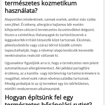
természetes kozmetikum
használata?
Alapvetően mindenkinek, vannak esetek, amikor más szóba
sem jöhet. Érzékeny, allergiára hajlamos bőr esetén
kifejezetten célszerű természetes összetevőkkel dolgozni,
hiszen a szintetikus illatanyagok és tartósítószerek a
leggyakoribb irritáló tényezők közé tartoznak. Ekcémás,
pikkelysömörös vagy száraz bőrrel küzdők szintén
tapasztalhatják, hogy a növényi alapú kenőcsök kevesebb
nemkívánatos reakciót váltanak ki.
Ugyanakkor figyeljünk arra is, hogy a természetes nem jelent
automatikusan allergénmentest. Aki például parlagfűre
érzékeny, az a kamilla- vagy körömvirág-tartalmú krémekre is
reagálhat, mivel ezek rokon növénycsaládba tartoznak.
Mindig próbáljuk ki az új terméket egy kis bőrfelületen,
mielőtt rendszeresen alkalmaznánk.
Hogyan építsünk fel egy
természetes bőrápolási rutint?