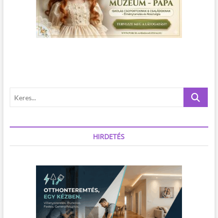
K
e
r
e
s
HIRDETÉS
.
.
.