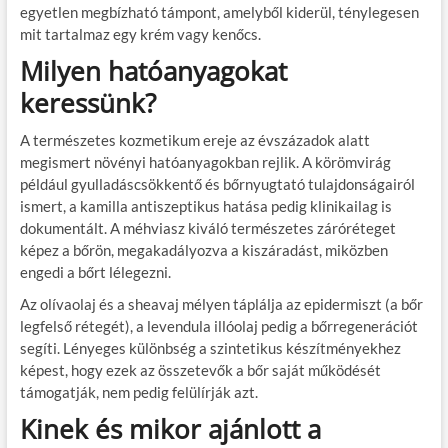
egyetlen megbízható támpont, amelyből kiderül, ténylegesen
mit tartalmaz egy krém vagy kenőcs.
Milyen hatóanyagokat
keressünk?
A természetes kozmetikum ereje az évszázadok alatt
megismert növényi hatóanyagokban rejlik. A körömvirág
például gyulladáscsökkentő és bőrnyugtató tulajdonságairól
ismert, a kamilla antiszeptikus hatása pedig klinikailag is
dokumentált. A méhviasz kiváló természetes záróréteget
képez a bőrön, megakadályozva a kiszáradást, miközben
engedi a bőrt lélegezni.
Az olívaolaj és a sheavaj mélyen táplálja az epidermiszt (a bőr
legfelső rétegét), a levendula illóolaj pedig a bőrregenerációt
segíti. Lényeges különbség a szintetikus készítményekhez
képest, hogy ezek az összetevők a bőr saját működését
támogatják, nem pedig felülírják azt.
Kinek és mikor ajánlott a