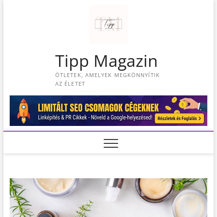
S
k
i
p
t
Tipp Magazin
o
c
ÖTLETEK, AMELYEK MEGKÖNNYÍTIK
o
AZ ÉLETET
n
t
e
n
t