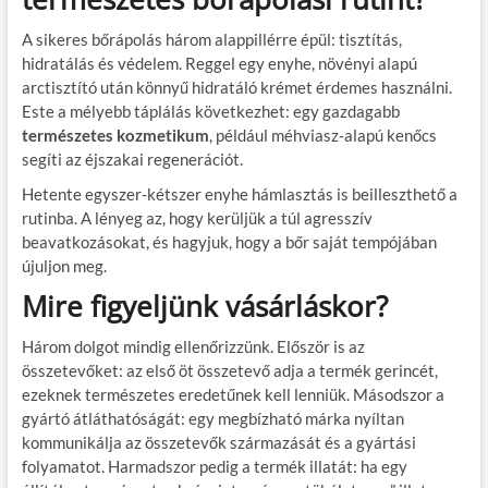
A sikeres bőrápolás három alappillérre épül: tisztítás,
hidratálás és védelem. Reggel egy enyhe, növényi alapú
arctisztító után könnyű hidratáló krémet érdemes használni.
Este a mélyebb táplálás következhet: egy gazdagabb
természetes kozmetikum
, például méhviasz-alapú kenőcs
segíti az éjszakai regenerációt.
Hetente egyszer-kétszer enyhe hámlasztás is beilleszthető a
rutinba. A lényeg az, hogy kerüljük a túl agresszív
beavatkozásokat, és hagyjuk, hogy a bőr saját tempójában
újuljon meg.
Mire figyeljünk vásárláskor?
Három dolgot mindig ellenőrizzünk. Először is az
összetevőket: az első öt összetevő adja a termék gerincét,
ezeknek természetes eredetűnek kell lenniük. Másodszor a
gyártó átláthatóságát: egy megbízható márka nyíltan
kommunikálja az összetevők származását és a gyártási
folyamatot. Harmadszor pedig a termék illatát: ha egy