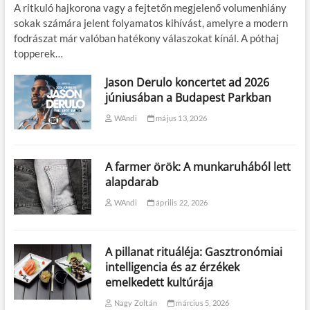
A ritkuló hajkorona vagy a fejtetőn megjelenő volumenhiány
sokak számára jelent folyamatos kihívást, amelyre a modern
fodrászat már valóban hatékony válaszokat kínál. A póthaj
topperek…
Jason Derulo koncertet ad 2026
júniusában a Budapest Parkban
WAndi
május 13, 2026
A farmer örök: A munkaruhából lett
alapdarab
WAndi
április 22, 2026
A pillanat rituáléja: Gasztronómiai
intelligencia és az érzékek
emelkedett kultúrája
Nagy Zoltán
március 5, 2026