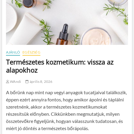
AJÁNLÓ
EGÉSZSÉG
Természetes kozmetikum: vissza az
alapokhoz
WAndi
április 8, 2026
A bőrünk nap mint nap vegyi anyagok tucatjaival találkozik,
éppen ezért annyira fontos, hogy amikor ápolni és táplálni
szeretnénk, akkor a természetes kozmetikumokat
részesítsük előnyben. Cikkünkben megmutatjuk, milyen
összetevőkre figyeljünk, hogyan válasszunk tudatosan, és
miért jó döntés a természetes bőrápolás.