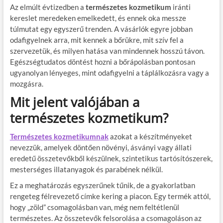
Az elmúlt évtizedben a
természetes kozmetikum
iránti
kereslet meredeken emelkedett, és ennek oka messze
túlmutat egy egyszerű trenden. A vásárlók egyre jobban
odafigyelnek arra, mit kennek a bőrükre, mit szív fel a
szervezetük, és milyen hatása van mindennek hosszú távon.
Egészségtudatos döntést hozni a bőrápolásban pontosan
ugyanolyan lényeges, mint odafigyelni a táplálkozásra vagy a
mozgásra.
Mit jelent valójában a
természetes kozmetikum?
Természetes kozmetikumnak
azokat a készítményeket
nevezzük, amelyek döntően növényi, ásványi vagy állati
eredetű összetevőkből készülnek, szintetikus tartósítószerek,
mesterséges illatanyagok és parabének nélkül.
Ez a meghatározás egyszerűnek tűnik, de a gyakorlatban
rengeteg félrevezető címke kering a piacon. Egy termék attól,
hogy „zöld” csomagolásban van, még nem feltétlenül
természetes. Az összetevők felsorolása a csomagoláson az