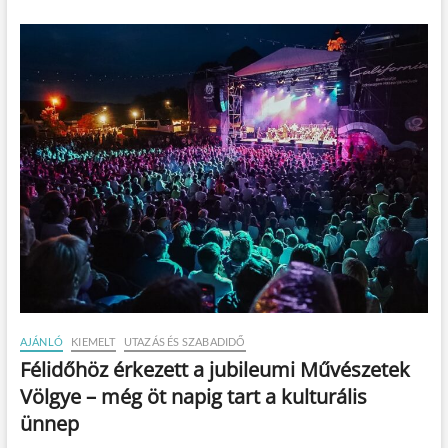
AJÁNLÓ
KIEMELT
UTAZÁS ÉS SZABADIDŐ
Félidőhöz érkezett a jubileumi Művészetek
Völgye – még öt napig tart a kulturális
ünnep