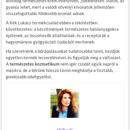
állítólag természetes krém intenzíven, „tökéletesen” illatos, az
gyanús lehet, mert a valódi növényi kivonatok jellemzően
visszafogottabb, földesebb aromát adnak.
A Kék Lukács termékcsalád ebben a tekintetben
következetes: a készítmények természetes hatóanyagokra
építenek, az összetevők átláthatóak, és a receptúrák a
hagyományos gyógyászati tudásból merítenek.
Ha szeretnénk a bőrápolásunkat tudatosabbá tenni, kezdjük
egyetlen termék lecserélésével, és figyeljük meg a változást.
A
természetes kozmetikum
nem ígér csodát egyik napról a
másikra, de a bőrünk hosszú távon meghálálja a tisztább,
gondosabb odafigyelést.