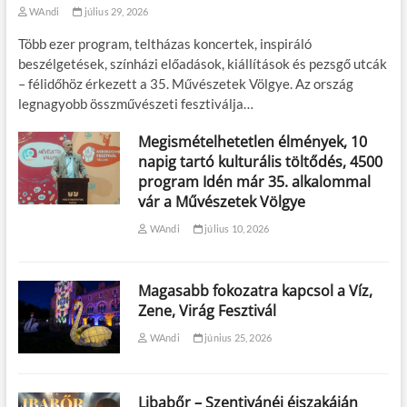
WAndi
július 29, 2026
Több ezer program, teltházas koncertek, inspiráló
beszélgetések, színházi előadások, kiállítások és pezsgő utcák
– félidőhöz érkezett a 35. Művészetek Völgye. Az ország
legnagyobb összművészeti fesztiválja…
Megismételhetetlen élmények, 10
napig tartó kulturális töltődés, 4500
program Idén már 35. alkalommal
vár a Művészetek Völgye
WAndi
július 10, 2026
Magasabb fokozatra kapcsol a Víz,
Zene, Virág Fesztivál
WAndi
június 25, 2026
Libabőr – Szentivánéj éjszakáján