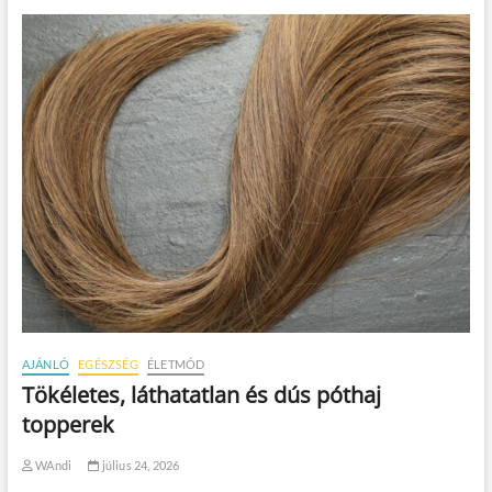
AJÁNLÓ
EGÉSZSÉG
ÉLETMÓD
Tökéletes, láthatatlan és dús póthaj
topperek
WAndi
július 24, 2026