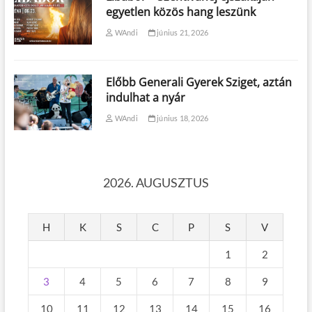
egyetlen közös hang leszünk
WAndi
június 21, 2026
Előbb Generali Gyerek Sziget, aztán
indulhat a nyár
WAndi
június 18, 2026
2026. AUGUSZTUS
H
K
S
C
P
S
V
1
2
3
4
5
6
7
8
9
10
11
12
13
14
15
16