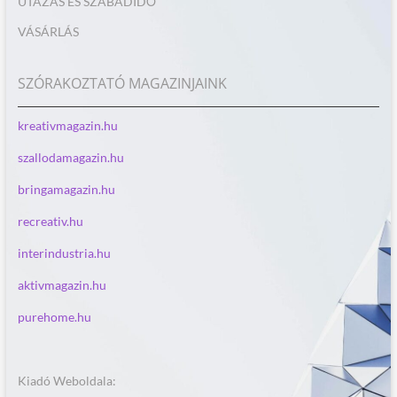
UTAZÁS ÉS SZABADIDŐ
VÁSÁRLÁS
SZÓRAKOZTATÓ MAGAZINJAINK
kreativmagazin.hu
szallodamagazin.hu
bringamagazin.hu
recreativ.hu
interindustria.hu
aktivmagazin.hu
purehome.hu
Kiadó Weboldala: