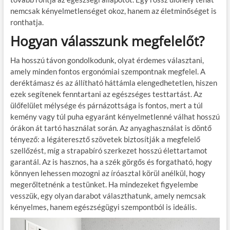
nemcsak kényelmetlenséget okoz, hanem az életminőséget is
ronthatja.
Hogyan válasszunk megfelelőt?
Ha hosszú távon gondolkodunk, olyat érdemes választani,
amely minden fontos ergonómiai szempontnak megfelel. A
deréktámasz és az állítható háttámla elengedhetetlen, hiszen
ezek segítenek fenntartani az egészséges testtartást. Az
ülőfelület mélysége és párnázottsága is fontos, mert a túl
kemény vagy túl puha egyaránt kényelmetlenné válhat hosszú
órákon át tartó használat során. Az anyaghasználat is döntő
tényező: a légáteresztő szövetek biztosítják a megfelelő
szellőzést, míg a strapabíró szerkezet hosszú élettartamot
garantál. Az is hasznos, ha a szék görgős és forgatható, hogy
könnyen lehessen mozogni az íróasztal körül anélkül, hogy
megerőltetnénk a testünket. Ha mindezeket figyelembe
vesszük, egy olyan darabot választhatunk, amely nemcsak
kényelmes, hanem egészségügyi szempontból is ideális.