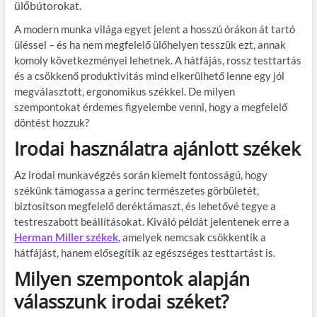
ülőbútorokat.
A modern munka világa egyet jelent a hosszú órákon át tartó
üléssel – és ha nem megfelelő ülőhelyen tesszük ezt, annak
komoly következményei lehetnek. A hátfájás, rossz testtartás
és a csökkenő produktivitás mind elkerülhető lenne egy jól
megválasztott, ergonomikus székkel. De milyen
szempontokat érdemes figyelembe venni, hogy a megfelelő
döntést hozzuk?
Irodai használatra ajánlott székek
Az irodai munkavégzés során kiemelt fontosságú, hogy
székünk támogassa a gerinc természetes görbületét,
biztosítson megfelelő deréktámaszt, és lehetővé tegye a
testreszabott beállításokat. Kiváló példát jelentenek erre a
Herman Miller
székek
, amelyek nemcsak csökkentik a
hátfájást, hanem elősegítik az egészséges testtartást is.
Milyen szempontok alapján
válasszunk irodai széket?