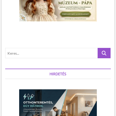
K
e
r
e
s
HIRDETÉS
.
.
.