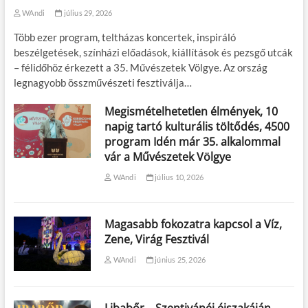
WAndi
július 29, 2026
Több ezer program, teltházas koncertek, inspiráló
beszélgetések, színházi előadások, kiállítások és pezsgő utcák
– félidőhöz érkezett a 35. Művészetek Völgye. Az ország
legnagyobb összművészeti fesztiválja…
Megismételhetetlen élmények, 10
napig tartó kulturális töltődés, 4500
program Idén már 35. alkalommal
vár a Művészetek Völgye
WAndi
július 10, 2026
Magasabb fokozatra kapcsol a Víz,
Zene, Virág Fesztivál
WAndi
június 25, 2026