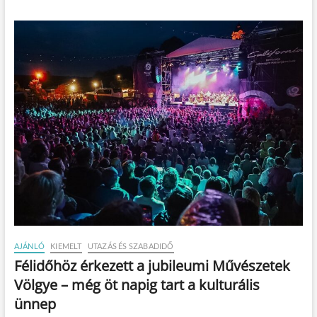
AJÁNLÓ
KIEMELT
UTAZÁS ÉS SZABADIDŐ
Félidőhöz érkezett a jubileumi Művészetek
Völgye – még öt napig tart a kulturális
ünnep