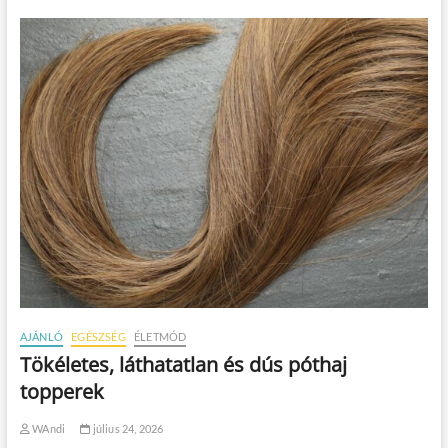
AJÁNLÓ
EGÉSZSÉG
ÉLETMÓD
Tökéletes, láthatatlan és dús póthaj
topperek
WAndi
július 24, 2026