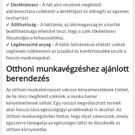
✔
Deréktámasz
– A hát alsó részének megfelelő
alátámasztása csökkenti a derékfájást és elősegíti az egyenes
testtartást.
✔
Állíthatóság
– A háttámla, az ülésmagasság és a karfák
beállíthatósága lehetővé teszi, hogy a szék tökéletesen
illeszkedjen a felhasználóhoz.
✔
Légáteresztő anyag
– A hálós háttámlával ellátott székek
segítenek csökkenteni az izzadást és komfortosabbá teszik a
hosszú munkanapokat.
Otthoni munkavégzéshez ajánlott
berendezés
Az otthoni munkakörnyezet sokszor kényelmesebbnek tűnhet,
de ha nincs megfelelő székünk, a munka hamar
kényelmetlenné válhat. Egy rosszul megválasztott termék
akár hosszú távú egészségügyi problémákat is okozhat. Az
otthoni munkavégzéshez fontos, hogy olyat válasszunk, amely
egyszerre támogatja az egészséges ülést és illeszkedik az
otthoni környezetbe.