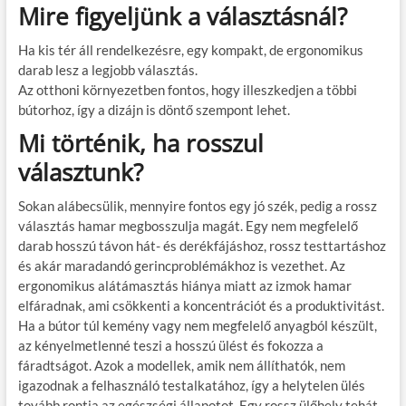
Mire figyeljünk a választásnál?
Ha kis tér áll rendelkezésre, egy kompakt, de ergonomikus
darab lesz a legjobb választás.
Az otthoni környezetben fontos, hogy illeszkedjen a többi
bútorhoz, így a dizájn is döntő szempont lehet.
Mi történik, ha rosszul
választunk?
Sokan alábecsülik, mennyire fontos egy jó szék, pedig a rossz
választás hamar megbosszulja magát. Egy nem megfelelő
darab hosszú távon hát- és derékfájáshoz, rossz testtartáshoz
és akár maradandó gerincproblémákhoz is vezethet. Az
ergonomikus alátámasztás hiánya miatt az izmok hamar
elfáradnak, ami csökkenti a koncentrációt és a produktivitást.
Ha a bútor túl kemény vagy nem megfelelő anyagból készült,
az kényelmetlenné teszi a hosszú ülést és fokozza a
fáradtságot. Azok a modellek, amik nem állíthatók, nem
igazodnak a felhasználó testalkatához, így a helytelen ülés
tovább rontja az egészségi állapotot. Egy rossz ülőhely tehát