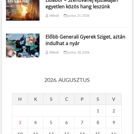
Libabőr – Szentivánéj éjszakáján
egyetlen közös hang leszünk
WAndi
június 21, 2026
Előbb Generali Gyerek Sziget, aztán
indulhat a nyár
WAndi
június 18, 2026
2026. AUGUSZTUS
H
K
S
C
P
S
V
1
2
3
4
5
6
7
8
9
10
11
12
13
14
15
16