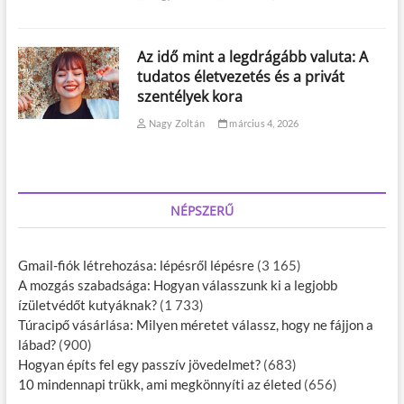
Az idő mint a legdrágább valuta: A
tudatos életvezetés és a privát
szentélyek kora
Nagy Zoltán
március 4, 2026
NÉPSZERŰ
Gmail-fiók létrehozása: lépésről lépésre
(3 165)
A mozgás szabadsága: Hogyan válasszunk ki a legjobb
ízületvédőt kutyáknak?
(1 733)
Túracipő vásárlása: Milyen méretet válassz, hogy ne fájjon a
lábad?
(900)
Hogyan építs fel egy passzív jövedelmet?
(683)
10 mindennapi trükk, ami megkönnyíti az életed
(656)