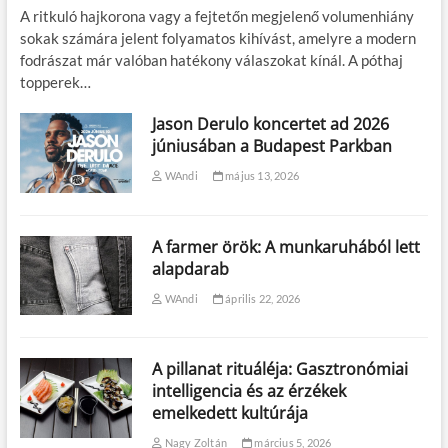
A ritkuló hajkorona vagy a fejtetőn megjelenő volumenhiány
sokak számára jelent folyamatos kihívást, amelyre a modern
fodrászat már valóban hatékony válaszokat kínál. A póthaj
topperek…
Jason Derulo koncertet ad 2026
júniusában a Budapest Parkban
WAndi
május 13, 2026
A farmer örök: A munkaruhából lett
alapdarab
WAndi
április 22, 2026
A pillanat rituáléja: Gasztronómiai
intelligencia és az érzékek
emelkedett kultúrája
Nagy Zoltán
március 5, 2026