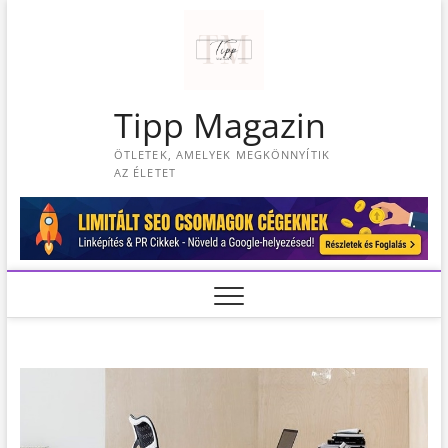
S
k
i
p
t
Tipp Magazin
o
c
ÖTLETEK, AMELYEK MEGKÖNNYÍTIK
o
AZ ÉLETET
n
t
e
n
t