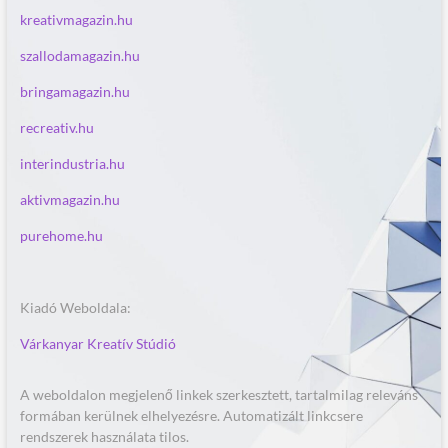
kreativmagazin.hu
szallodamagazin.hu
bringamagazin.hu
recreativ.hu
interindustria.hu
aktivmagazin.hu
purehome.hu
Kiadó Weboldala:
Várkanyar Kreatív Stúdió
A weboldalon megjelenő linkek szerkesztett, tartalmilag releváns
formában kerülnek elhelyezésre. Automatizált linkcsere
rendszerek használata tilos.