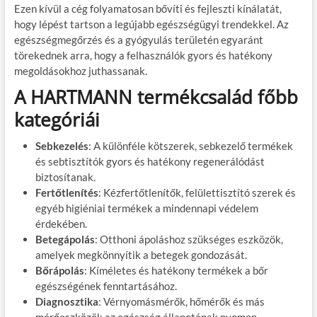
Ezen kívül a cég folyamatosan bővíti és fejleszti kínálatát,
hogy lépést tartson a legújabb egészségügyi trendekkel. Az
egészségmegőrzés és a gyógyulás területén egyaránt
törekednek arra, hogy a felhasználók gyors és hatékony
megoldásokhoz juthassanak.
A HARTMANN termékcsalád főbb
kategóriái
Sebkezelés
: A különféle kötszerek, sebkezelő termékek
és sebtisztítók gyors és hatékony regenerálódást
biztosítanak.
Fertőtlenítés
: Kézfertőtlenítők, felülettisztító szerek és
egyéb higiéniai termékek a mindennapi védelem
érdekében.
Betegápolás
: Otthoni ápoláshoz szükséges eszközök,
amelyek megkönnyítik a betegek gondozását.
Bőrápolás
: Kíméletes és hatékony termékek a bőr
egészségének fenntartásához.
Diagnosztika
: Vérnyomásmérők, hőmérők és más
mérőeszközök az egészség állapotának nyomon