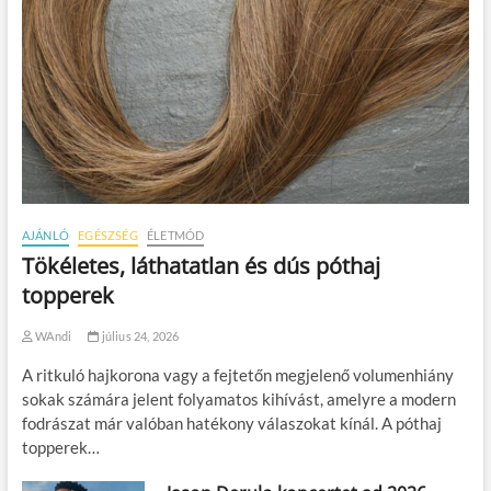
AJÁNLÓ
EGÉSZSÉG
ÉLETMÓD
Tökéletes, láthatatlan és dús póthaj
topperek
WAndi
július 24, 2026
A ritkuló hajkorona vagy a fejtetőn megjelenő volumenhiány
sokak számára jelent folyamatos kihívást, amelyre a modern
fodrászat már valóban hatékony válaszokat kínál. A póthaj
topperek…