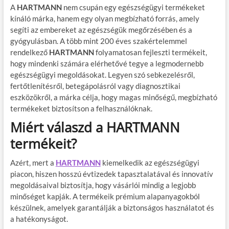
A
HARTMANN
nem csupán egy egészségügyi termékeket
kínáló márka, hanem egy olyan megbízható forrás, amely
segíti az embereket az egészségük megőrzésében és a
gyógyulásban. A több mint 200 éves szakértelemmel
rendelkező
HARTMANN
folyamatosan fejleszti termékeit,
hogy mindenki számára elérhetővé tegye a legmodernebb
egészségügyi megoldásokat. Legyen szó sebkezelésről,
fertőtlenítésről, betegápolásról vagy diagnosztikai
eszközökről, a márka célja, hogy magas minőségű, megbízható
termékeket biztosítson a felhasználóknak.
Miért válaszd a HARTMANN
termékeit?
Azért, mert a
HARTMANN
kiemelkedik az egészségügyi
piacon, hiszen hosszú évtizedek tapasztalatával és innovatív
megoldásaival biztosítja, hogy vásárlói mindig a legjobb
minőséget kapják. A termékeik prémium alapanyagokból
készülnek, amelyek garantálják a biztonságos használatot és
a hatékonyságot.