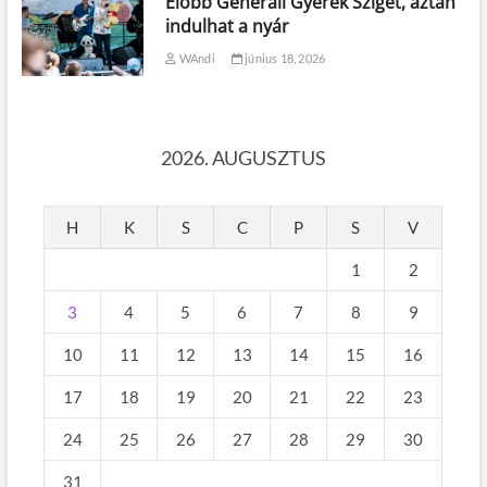
Előbb Generali Gyerek Sziget, aztán
indulhat a nyár
WAndi
június 18, 2026
2026. AUGUSZTUS
H
K
S
C
P
S
V
1
2
3
4
5
6
7
8
9
10
11
12
13
14
15
16
17
18
19
20
21
22
23
24
25
26
27
28
29
30
31