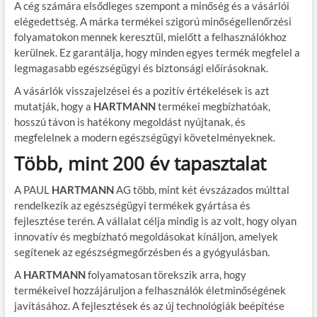
A cég számára elsődleges szempont a minőség és a vásárlói
elégedettség. A márka termékei szigorú minőségellenőrzési
folyamatokon mennek keresztül, mielőtt a felhasználókhoz
kerülnek. Ez garantálja, hogy minden egyes termék megfelel a
legmagasabb egészségügyi és biztonsági előírásoknak.
A vásárlók visszajelzései és a pozitív értékelések is azt
mutatják, hogy a
HARTMANN
termékei megbízhatóak,
hosszú távon is hatékony megoldást nyújtanak, és
megfelelnek a modern egészségügyi követelményeknek.
Több, mint 200 év tapasztalat
A PAUL
HARTMANN
AG több, mint két évszázados múlttal
rendelkezik az egészségügyi termékek gyártása és
fejlesztése terén. A vállalat célja mindig is az volt, hogy olyan
innovatív és megbízható megoldásokat kínáljon, amelyek
segítenek az egészségmegőrzésben és a gyógyulásban.
A
HARTMANN
folyamatosan törekszik arra, hogy
termékeivel hozzájáruljon a felhasználók életminőségének
javításához. A fejlesztések és az új technológiák beépítése