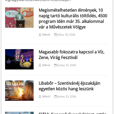
Megismételhetetlen élmények, 10
napig tartó kulturális töltődés, 4500
program Idén már 35. alkalommal
vár a Művészetek Völgye
WAndi
július 10, 2026
Magasabb fokozatra kapcsol a Víz,
Zene, Virág Fesztivál
WAndi
június 25, 2026
Libabőr – Szentivánéj éjszakáján
egyetlen közös hang leszünk
WAndi
június 21, 2026