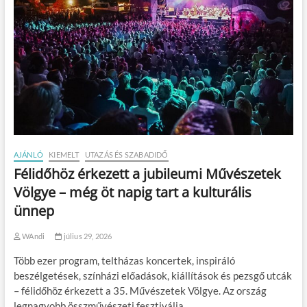
AJÁNLÓ
KIEMELT
UTAZÁS ÉS SZABADIDŐ
Félidőhöz érkezett a jubileumi Művészetek
Völgye – még öt napig tart a kulturális
ünnep
WAndi
július 29, 2026
Több ezer program, teltházas koncertek, inspiráló
beszélgetések, színházi előadások, kiállítások és pezsgő utcák
– félidőhöz érkezett a 35. Művészetek Völgye. Az ország
legnagyobb összművészeti fesztiválja…