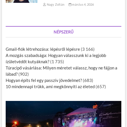
Nagy Zoltán
március 4, 2026
NÉPSZERŰ
Gmail-fiók létrehozása: lépésről lépésre
(3 166)
A mozgás szabadsága: Hogyan válasszunk ki a legjobb
ízületvédőt kutyáknak?
(1 735)
Túracipő vásárlása: Milyen méretet válassz, hogy ne fájjon a
lábad?
(902)
Hogyan építs fel egy passzív jövedelmet?
(683)
10 mindennapi trükk, ami megkönnyíti az életed
(657)