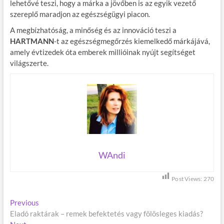
lehetővé teszi, hogy a márka a jövőben is az egyik vezető
szereplő maradjon az egészségügyi piacon.
A megbízhatóság, a minőség és az innováció teszi a
HARTMANN
-t az egészségmegőrzés kiemelkedő márkájává,
amely évtizedek óta emberek millióinak nyújt segítséget
világszerte.
WAndi
Post Views:
270
B
Previous
P
Eladó raktárak – remek befektetés vagy fölösleges kiadás?
r
e