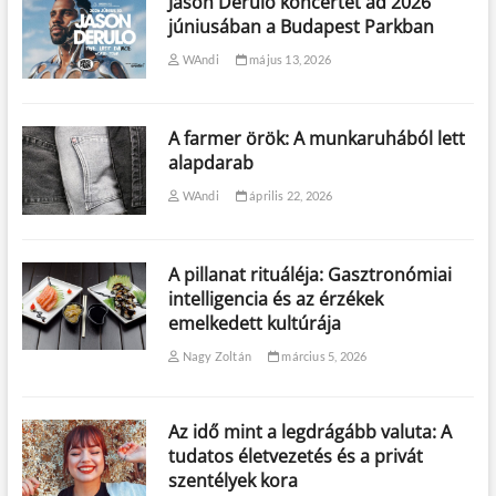
Jason Derulo koncertet ad 2026
júniusában a Budapest Parkban
WAndi
május 13, 2026
A farmer örök: A munkaruhából lett
alapdarab
WAndi
április 22, 2026
A pillanat rituáléja: Gasztronómiai
intelligencia és az érzékek
emelkedett kultúrája
Nagy Zoltán
március 5, 2026
Az idő mint a legdrágább valuta: A
tudatos életvezetés és a privát
szentélyek kora