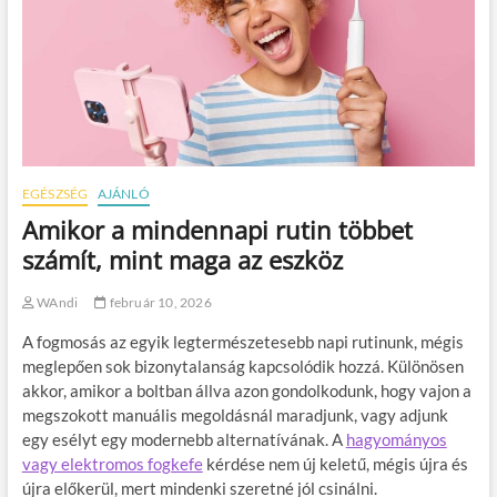
EGÉSZSÉG
AJÁNLÓ
Amikor a mindennapi rutin többet
számít, mint maga az eszköz
WAndi
február 10, 2026
A fogmosás az egyik legtermészetesebb napi rutinunk, mégis
meglepően sok bizonytalanság kapcsolódik hozzá. Különösen
akkor, amikor a boltban állva azon gondolkodunk, hogy vajon a
megszokott manuális megoldásnál maradjunk, vagy adjunk
egy esélyt egy modernebb alternatívának. A
hagyományos
vagy elektromos fogkefe
kérdése nem új keletű, mégis újra és
újra előkerül, mert mindenki szeretné jól csinálni.