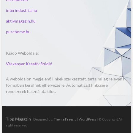
interindustria.hu
aktivmagazin.hu
purehome.hu
Kiadó Weboldala:
Várkanyar Kreatív Stúdió
A weboldalon megjelenő linkek szerkesztett, tartalmilag releváns
formában kerülnek elhelyezésre. Automatizált linkcsere
rendszerek használata tilos.
Tipp Magazin
| Designed by:
Theme Freesia
|
WordPress
| © Copyright All
right reserved