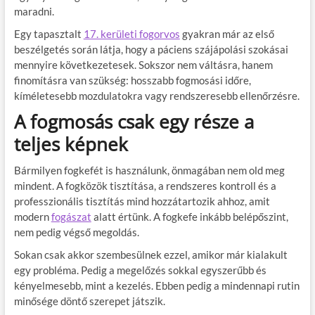
maradni.
Egy tapasztalt
17. kerületi fogorvos
gyakran már az első
beszélgetés során látja, hogy a páciens szájápolási szokásai
mennyire következetesek. Sokszor nem váltásra, hanem
finomításra van szükség: hosszabb fogmosási időre,
kíméletesebb mozdulatokra vagy rendszeresebb ellenőrzésre.
A fogmosás csak egy része a
teljes képnek
Bármilyen fogkefét is használunk, önmagában nem old meg
mindent. A fogközök tisztítása, a rendszeres kontroll és a
professzionális tisztítás mind hozzátartozik ahhoz, amit
modern
fogászat
alatt értünk. A fogkefe inkább belépőszint,
nem pedig végső megoldás.
Sokan csak akkor szembesülnek ezzel, amikor már kialakult
egy probléma. Pedig a megelőzés sokkal egyszerűbb és
kényelmesebb, mint a kezelés. Ebben pedig a mindennapi rutin
minősége döntő szerepet játszik.