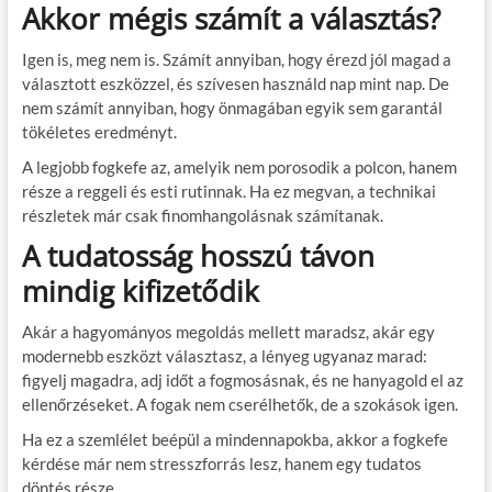
Akkor mégis számít a választás?
Igen is, meg nem is. Számít annyiban, hogy érezd jól magad a
választott eszközzel, és szívesen használd nap mint nap. De
nem számít annyiban, hogy önmagában egyik sem garantál
tökéletes eredményt.
A legjobb fogkefe az, amelyik nem porosodik a polcon, hanem
része a reggeli és esti rutinnak. Ha ez megvan, a technikai
részletek már csak finomhangolásnak számítanak.
A tudatosság hosszú távon
mindig kifizetődik
Akár a hagyományos megoldás mellett maradsz, akár egy
modernebb eszközt választasz, a lényeg ugyanaz marad:
figyelj magadra, adj időt a fogmosásnak, és ne hanyagold el az
ellenőrzéseket. A fogak nem cserélhetők, de a szokások igen.
Ha ez a szemlélet beépül a mindennapokba, akkor a fogkefe
kérdése már nem stresszforrás lesz, hanem egy tudatos
döntés része.