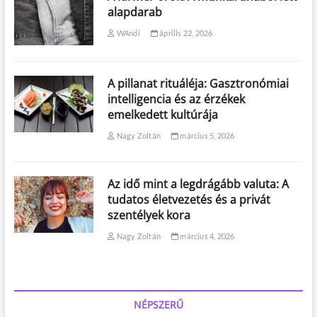
alapdarab
WAndi
április 22, 2026
A pillanat rituáléja: Gasztronómiai
intelligencia és az érzékek
emelkedett kultúrája
Nagy Zoltán
március 5, 2026
Az idő mint a legdrágább valuta: A
tudatos életvezetés és a privát
szentélyek kora
Nagy Zoltán
március 4, 2026
NÉPSZERŰ