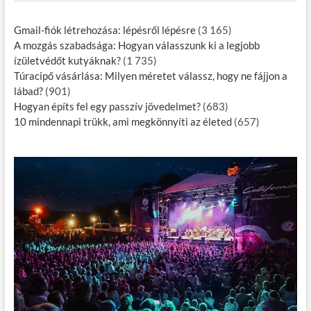
Gmail-fiók létrehozása: lépésről lépésre
(3 165)
A mozgás szabadsága: Hogyan válasszunk ki a legjobb
ízületvédőt kutyáknak?
(1 735)
Túracipő vásárlása: Milyen méretet válassz, hogy ne fájjon a
lábad?
(901)
Hogyan építs fel egy passzív jövedelmet?
(683)
10 mindennapi trükk, ami megkönnyíti az életed
(657)