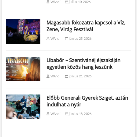
WAndi
július 10, 2026
Magasabb fokozatra kapcsol a Víz,
Zene, Virág Fesztivál
WAndi
június 25, 2026
Libabőr – Szentivánéj éjszakáján
egyetlen közös hang leszünk
WAndi
június 21, 2026
Előbb Generali Gyerek Sziget, aztán
indulhat a nyár
WAndi
június 18, 2026