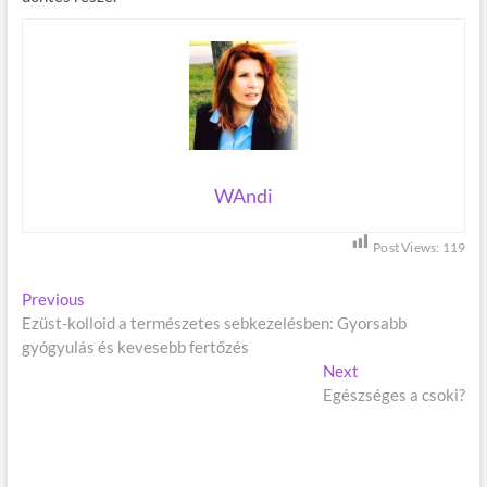
WAndi
Post Views:
119
B
Previous
P
Ezüst-kolloid a természetes sebkezelésben: Gyorsabb
r
e
gyógyulás és kevesebb fertőzés
e
j
v
Next
N
i
Egészséges a csoki?
e
e
o
x
g
u
t
s
p
y