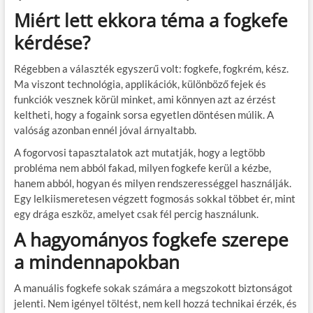
Miért lett ekkora téma a fogkefe
kérdése?
Régebben a választék egyszerű volt: fogkefe, fogkrém, kész.
Ma viszont technológia, applikációk, különböző fejek és
funkciók vesznek körül minket, ami könnyen azt az érzést
keltheti, hogy a fogaink sorsa egyetlen döntésen múlik. A
valóság azonban ennél jóval árnyaltabb.
A fogorvosi tapasztalatok azt mutatják, hogy a legtöbb
probléma nem abból fakad, milyen fogkefe kerül a kézbe,
hanem abból, hogyan és milyen rendszerességgel használják.
Egy lelkiismeretesen végzett fogmosás sokkal többet ér, mint
egy drága eszköz, amelyet csak fél percig használunk.
A hagyományos fogkefe szerepe
a mindennapokban
A manuális fogkefe sokak számára a megszokott biztonságot
jelenti. Nem igényel töltést, nem kell hozzá technikai érzék, és