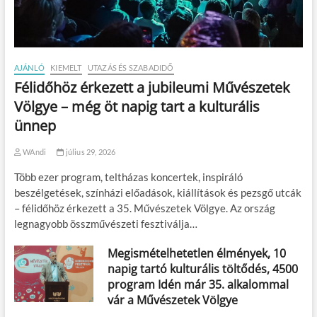
AJÁNLÓ
KIEMELT
UTAZÁS ÉS SZABADIDŐ
Félidőhöz érkezett a jubileumi Művészetek
Völgye – még öt napig tart a kulturális
ünnep
WAndi
július 29, 2026
Több ezer program, teltházas koncertek, inspiráló
beszélgetések, színházi előadások, kiállítások és pezsgő utcák
– félidőhöz érkezett a 35. Művészetek Völgye. Az ország
legnagyobb összművészeti fesztiválja…
Megismételhetetlen élmények, 10
napig tartó kulturális töltődés, 4500
program Idén már 35. alkalommal
vár a Művészetek Völgye