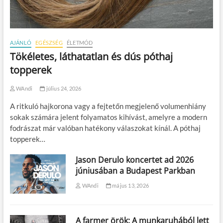
AJÁNLÓ
EGÉSZSÉG
ÉLETMÓD
Tökéletes, láthatatlan és dús póthaj
topperek
WAndi
július 24, 2026
A ritkuló hajkorona vagy a fejtetőn megjelenő volumenhiány
sokak számára jelent folyamatos kihívást, amelyre a modern
fodrászat már valóban hatékony válaszokat kínál. A póthaj
topperek…
Jason Derulo koncertet ad 2026
júniusában a Budapest Parkban
WAndi
május 13, 2026
A farmer örök: A munkaruhából lett