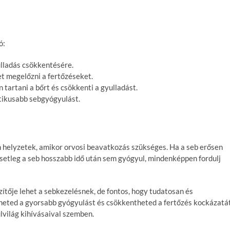
ó:
ulladás csökkentésére.
et megelőzni a fertőzéseket.
n tartani a bőrt és csökkenti a gyulladást.
tikusabb sebgyógyulást.
n helyzetek, amikor orvosi beavatkozás szükséges. Ha a seb erősen
esetleg a seb hosszabb idő után sem gyógyul, mindenképpen fordulj
ítője lehet a sebkezelésnek, de fontos, hogy tudatosan és
theted a gyorsabb gyógyulást és csökkentheted a fertőzés kockázatá
lvilág kihívásaival szemben.