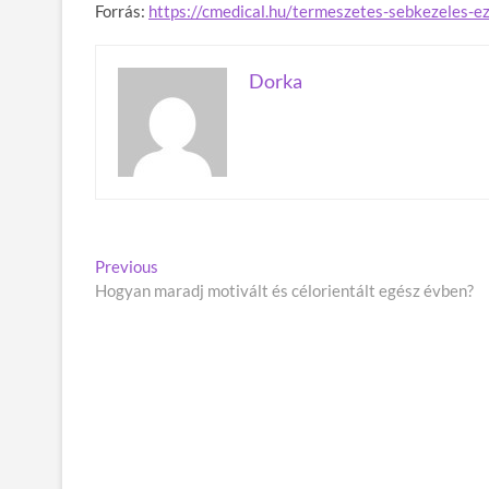
Forrás:
https://cmedical.hu/termeszetes-sebkezeles-e
Dorka
B
Previous
P
Hogyan maradj motivált és célorientált egész évben?
r
e
e
j
v
i
e
o
g
u
s
y
p
z
o