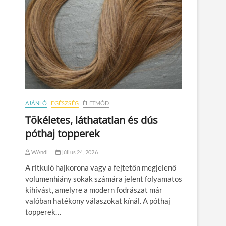
AJÁNLÓ
EGÉSZSÉG
ÉLETMÓD
Tökéletes, láthatatlan és dús
póthaj topperek
WAndi
július 24, 2026
A ritkuló hajkorona vagy a fejtetőn megjelenő
volumenhiány sokak számára jelent folyamatos
kihívást, amelyre a modern fodrászat már
valóban hatékony válaszokat kínál. A póthaj
topperek…