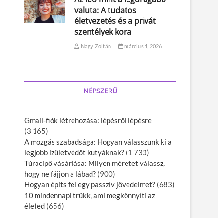
valuta: A tudatos
életvezetés és a privát
szentélyek kora
Nagy Zoltán
március 4, 2026
NÉPSZERŰ
Gmail-fiók létrehozása: lépésről lépésre
(3 165)
A mozgás szabadsága: Hogyan válasszunk ki a
legjobb ízületvédőt kutyáknak?
(1 733)
Túracipő vásárlása: Milyen méretet válassz,
hogy ne fájjon a lábad?
(900)
Hogyan építs fel egy passzív jövedelmet?
(683)
10 mindennapi trükk, ami megkönnyíti az
életed
(656)