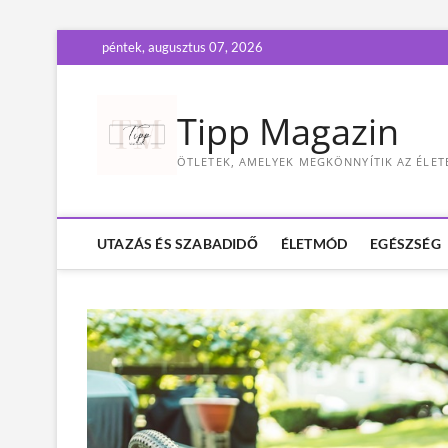
S
péntek, augusztus 07, 2026
k
i
p
Tipp Magazin
t
o
ÖTLETEK, AMELYEK MEGKÖNNYÍTIK AZ ÉLET
c
o
n
t
UTAZÁS ÉS SZABADIDŐ
ÉLETMÓD
EGÉSZSÉG
e
n
t