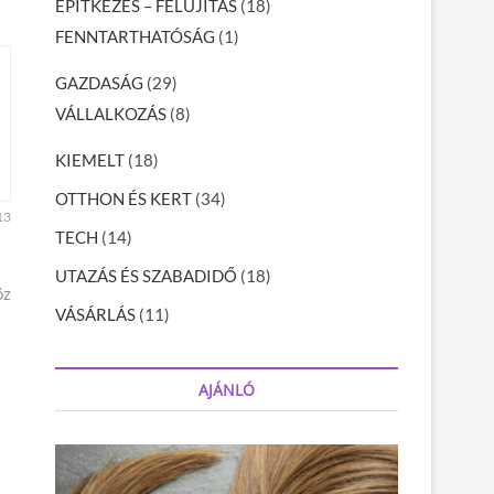
ÉPÍTKEZÉS – FELÚJÍTÁS
(18)
FENNTARTHATÓSÁG
(1)
GAZDASÁG
(29)
VÁLLALKOZÁS
(8)
KIEMELT
(18)
OTTHON ÉS KERT
(34)
13
TECH
(14)
UTAZÁS ÉS SZABADIDŐ
(18)
öz
VÁSÁRLÁS
(11)
AJÁNLÓ