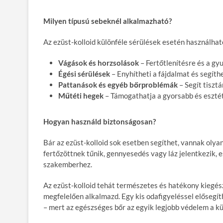
Milyen típusú sebeknél alkalmazható?
Az ezüst-kolloid különféle sérülések esetén használhat
Vágások és horzsolások
– Fertőtlenítésre és a gy
Égési sérülések
– Enyhítheti a fájdalmat és segíth
Pattanások és egyéb bőrproblémák
– Segít tisztá
Műtéti hegek
– Támogathatja a gyorsabb és eszté
Hogyan használd biztonságosan?
Bár az ezüst-kolloid sok esetben segíthet, vannak olya
fertőzöttnek tűnik, gennyesedés vagy láz jelentkezik, 
szakemberhez.
Az ezüst-kolloid tehát természetes és hatékony kiegész
megfelelően alkalmazd. Egy kis odafigyeléssel elősegí
– mert az egészséges bőr az egyik legjobb védelem a kü