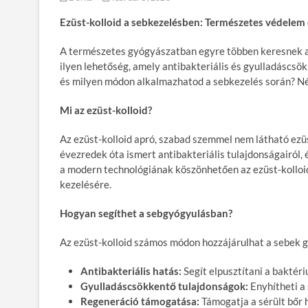
Ezüst-kolloid a sebkezelésben: Természetes védelem
A természetes gyógyászatban egyre többen keresnek al
ilyen lehetőség, amely antibakteriális és gyulladáscs
és milyen módon alkalmazhatod a sebkezelés során? N
Mi az ezüst-kolloid?
Az ezüst-kolloid apró, szabad szemmel nem látható ezü
évezredek óta ismert antibakteriális tulajdonságairól, é
a modern technológiának köszönhetően az ezüst-kollo
kezelésére.
Hogyan segíthet a sebgyógyulásban?
Az ezüst-kolloid számos módon hozzájárulhat a sebek 
Antibakteriális hatás:
Segít elpusztítani a baktér
Gyulladáscsökkentő tulajdonságok:
Enyhítheti a 
Regeneráció támogatása:
Támogatja a sérült bőr 