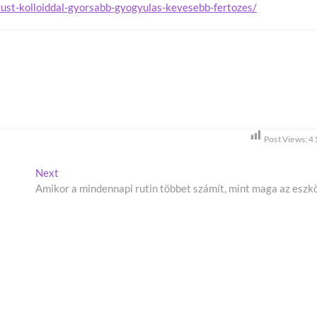
zust-kolloiddal-gyorsabb-gyogyulas-kevesebb-fertozes/
Post Views:
4
Next
N
Amikor a mindennapi rutin többet számít, mint maga az eszk
e
x
t
p
o
s
t
: