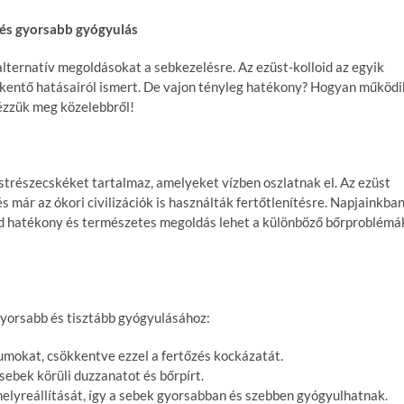
 és gyorsabb gyógyulás
ternatív megoldásokat a sebkezelésre. Az ezüst-kolloid az egyik
ökkentő hatásairól ismert. De vajon tényleg hatékony? Hogyan működi
ézzük meg közelebbről!
strészecskéket tartalmaz, amelyeket vízben oszlatnak el. Az ezüst
s már az ókori civilizációk is használták fertőtlenítésre. Napjainkba
id hatékony és természetes megoldás lehet a különböző bőrproblémá
gyorsabb és tisztább gyógyulásához:
iumokat, csökkentve ezzel a fertőzés kockázatát.
sebek körüli duzzanatot és bőrpírt.
helyreállítását, így a sebek gyorsabban és szebben gyógyulhatnak.