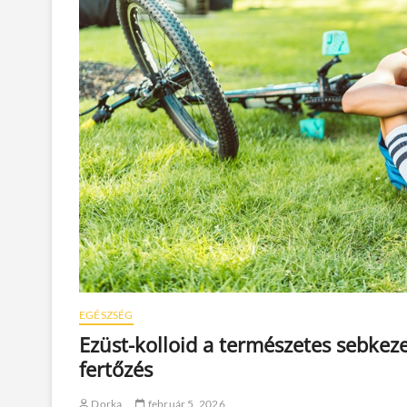
EGÉSZSÉG
Ezüst-kolloid a természetes sebke
fertőzés
Dorka
február 5, 2026