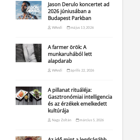
Jason Derulo koncertet ad
2026 júniusában a
Budapest Parkban
WAndi
május 13, 2026
A farmer örök: A
munkaruhából lett
alapdarab
WAndi
április 22, 2026
A pillanat rituáléja:
Gasztronómiai intelligencia
és az érzékek emelkedett
kultúrája
Nagy Zoltán
március 5, 2026
Az idő mint a legdrágább