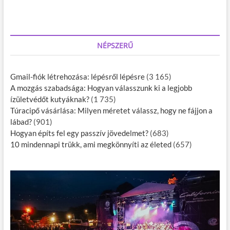
NÉPSZERŰ
Gmail-fiók létrehozása: lépésről lépésre
(3 165)
A mozgás szabadsága: Hogyan válasszunk ki a legjobb
ízületvédőt kutyáknak?
(1 735)
Túracipő vásárlása: Milyen méretet válassz, hogy ne fájjon a
lábad?
(901)
Hogyan építs fel egy passzív jövedelmet?
(683)
10 mindennapi trükk, ami megkönnyíti az életed
(657)