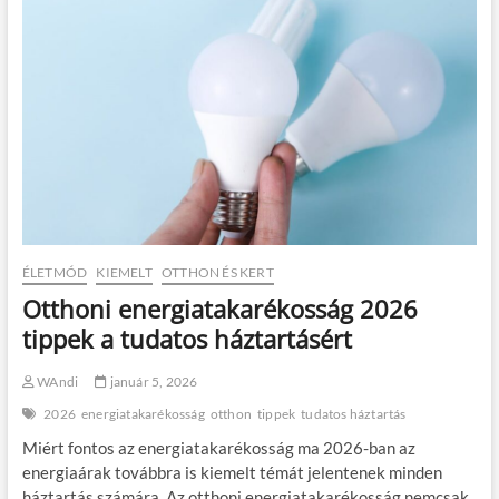
ÉLETMÓD
KIEMELT
OTTHON ÉS KERT
Otthoni energiatakarékosság 2026
tippek a tudatos háztartásért
WAndi
január 5, 2026
2026
energiatakarékosság
otthon
tippek
tudatos háztartás
Miért fontos az energiatakarékosság ma 2026-ban az
energiaárak továbbra is kiemelt témát jelentenek minden
háztartás számára. Az otthoni energiatakarékosság nemcsak