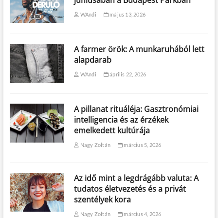
júniusában a Budapest Parkban
WAndi
május 13, 2026
A farmer örök: A munkaruhából lett
alapdarab
WAndi
április 22, 2026
A pillanat rituáléja: Gasztronómiai
intelligencia és az érzékek
emelkedett kultúrája
Nagy Zoltán
március 5, 2026
Az idő mint a legdrágább valuta: A
tudatos életvezetés és a privát
szentélyek kora
Nagy Zoltán
március 4, 2026