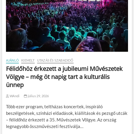
AJÁNLÓ
KIEMELT
UTAZÁS ÉS SZABADIDŐ
Félidőhöz érkezett a jubileumi Művészetek
Völgye – még öt napig tart a kulturális
ünnep
WAndi
július 29, 2026
Több ezer program, teltházas koncertek, inspiráló
beszélgetések, színházi előadások, kiállítások és pezsgő utcák
– félidőhöz érkezett a 35. Művészetek Völgye. Az ország
legnagyobb összművészeti fesztiválja…