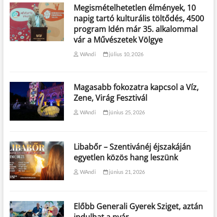
Megismételhetetlen élmények, 10
napig tartó kulturális töltődés, 4500
program Idén már 35. alkalommal
vár a Művészetek Völgye
WAndi
július 10, 2026
Magasabb fokozatra kapcsol a Víz,
Zene, Virág Fesztivál
WAndi
június 25, 2026
Libabőr – Szentivánéj éjszakáján
egyetlen közös hang leszünk
WAndi
június 21, 2026
Előbb Generali Gyerek Sziget, aztán
indulhat a nyár