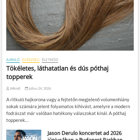
AJÁNLÓ
EGÉSZSÉG
ÉLETMÓD
Tökéletes, láthatatlan és dús póthaj
topperek
WAndi
július 24, 2026
A ritkuló hajkorona vagy a fejtetőn megjelenő volumenhiány
sokak számára jelent folyamatos kihívást, amelyre a modern
fodrászat már valóban hatékony válaszokat kínál. A póthaj
topperek…
Jason Derulo koncertet ad 2026