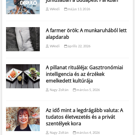
júniusában a Budapest Parkban
WAndi
május 13, 2026
A farmer örök: A munkaruhából lett
alapdarab
WAndi
április 22, 2026
A pillanat rituáléja: Gasztronómiai
intelligencia és az érzékek
emelkedett kultúrája
Nagy Zoltán
március 5, 2026
Az idő mint a legdrágább valuta: A
tudatos életvezetés és a privát
szentélyek kora
Nagy Zoltán
március 4, 2026