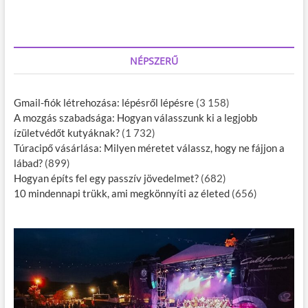
NÉPSZERŰ
Gmail-fiók létrehozása: lépésről lépésre
(3 158)
A mozgás szabadsága: Hogyan válasszunk ki a legjobb
ízületvédőt kutyáknak?
(1 732)
Túracipő vásárlása: Milyen méretet válassz, hogy ne fájjon a
lábad?
(899)
Hogyan építs fel egy passzív jövedelmet?
(682)
10 mindennapi trükk, ami megkönnyíti az életed
(656)