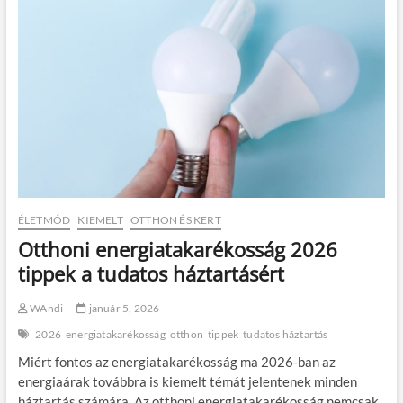
ÉLETMÓD
KIEMELT
OTTHON ÉS KERT
Otthoni energiatakarékosság 2026
tippek a tudatos háztartásért
WAndi
január 5, 2026
2026
energiatakarékosság
otthon
tippek
tudatos háztartás
Miért fontos az energiatakarékosság ma 2026-ban az
energiaárak továbbra is kiemelt témát jelentenek minden
háztartás számára. Az otthoni energiatakarékosság nemcsak