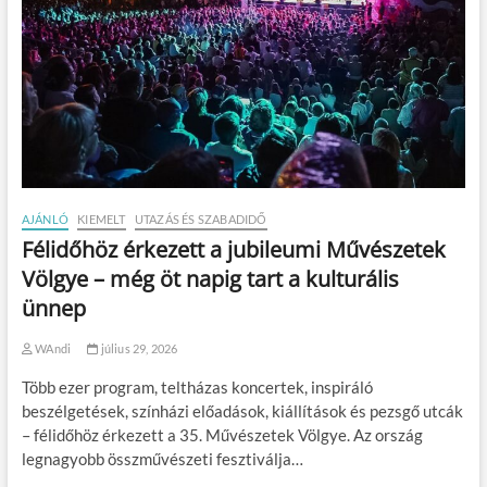
AJÁNLÓ
KIEMELT
UTAZÁS ÉS SZABADIDŐ
Félidőhöz érkezett a jubileumi Művészetek
Völgye – még öt napig tart a kulturális
ünnep
WAndi
július 29, 2026
Több ezer program, teltházas koncertek, inspiráló
beszélgetések, színházi előadások, kiállítások és pezsgő utcák
– félidőhöz érkezett a 35. Művészetek Völgye. Az ország
legnagyobb összművészeti fesztiválja…