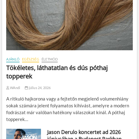
AJÁNLÓ
EGÉSZSÉG
ÉLETMÓD
Tökéletes, láthatatlan és dús póthaj
topperek
WAndi
július 24, 2026
A ritkuló hajkorona vagy a fejtetőn megjelenő volumenhiány
sokak számára jelent folyamatos kihívást, amelyre a modern
fodrászat már valóban hatékony válaszokat kínál. A póthaj
topperek…
Jason Derulo koncertet ad 2026