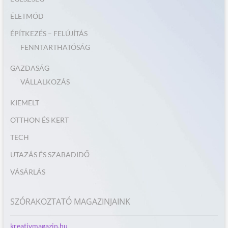
ÉLETMÓD
ÉPÍTKEZÉS – FELÚJÍTÁS
FENNTARTHATÓSÁG
GAZDASÁG
VÁLLALKOZÁS
KIEMELT
OTTHON ÉS KERT
TECH
UTAZÁS ÉS SZABADIDŐ
VÁSÁRLÁS
SZÓRAKOZTATÓ MAGAZINJAINK
kreativmagazin.hu