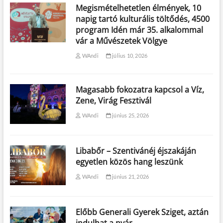
Megismételhetetlen élmények, 10
napig tartó kulturális töltődés, 4500
program Idén már 35. alkalommal
vár a Művészetek Völgye
WAndi
július 10, 2026
Magasabb fokozatra kapcsol a Víz,
Zene, Virág Fesztivál
WAndi
június 25, 2026
Libabőr – Szentivánéj éjszakáján
egyetlen közös hang leszünk
WAndi
június 21, 2026
Előbb Generali Gyerek Sziget, aztán
indulhat a nyár