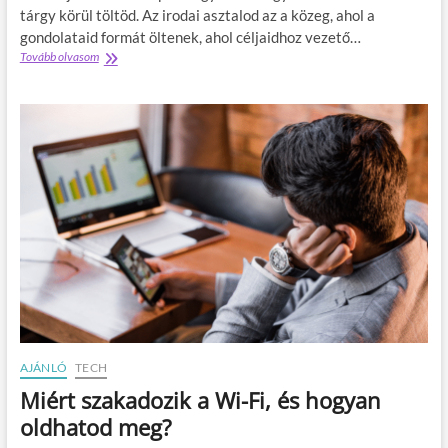
s
h
tárgy körül töltöd. Az irodai asztalod az a közeg, ahol a
s
o
gondolataid formát öltenek, ahol céljaidhoz vezető…
z
g
Tovább olvasom
I
ü
y
r
l
a
o
ő
n
d
k
e
a
é
m
i
n
e
a
t
l
s
?
i
z
a
t
z
a
é
l
l
–
m
a
é
p
n
r
y
o
t
d
AJÁNLÓ
TECH
a
u
t
Miért szakadozik a Wi-Fi, és hogyan
k
u
t
oldhatod meg?
d
i
a