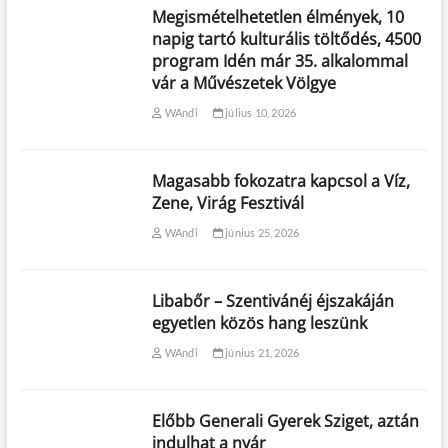
Megismételhetetlen élmények, 10
napig tartó kulturális töltődés, 4500
program Idén már 35. alkalommal
vár a Művészetek Völgye
WAndi
július 10, 2026
Magasabb fokozatra kapcsol a Víz,
Zene, Virág Fesztivál
WAndi
június 25, 2026
Libabőr – Szentivánéj éjszakáján
egyetlen közös hang leszünk
WAndi
június 21, 2026
Előbb Generali Gyerek Sziget, aztán
indulhat a nyár