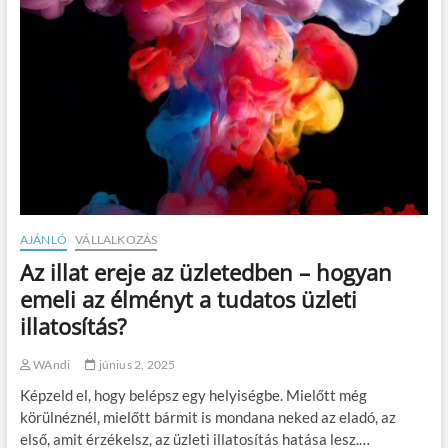
t
é
a
s
r
m
t
i
h
k
a
o
t
r
ó
é
j
r
á
d
t
e
é
m
k
e
o
AJÁNLÓ
VÁLLALKOZÁS
s
k
a
Az illat ereje az üzletedben – hogyan
k
W
i
emeli az élményt a tudatos üzleti
P
s
C
illatosítás?
g
-
y
t
e
WAndi
június 2, 2025
v
r
á
Képzeld el, hogy belépsz egy helyiségbe. Mielőtt még
m
l
e
körülnéznél, mielőtt bármit is mondana neked az eladó, az
a
k
első, amit érzékelsz, az üzleti illatosítás hatása lesz.…
s