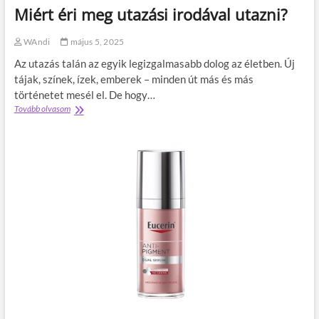
p
-
Miért éri meg utazási irodával utazni?
j
F
a
i
WAndi
május 5, 2025
,
é
Az utazás talán az egyik legizgalmasabb dolog az életben. Új
s
tájak, színek, ízek, emberek – minden út más és más
h
történetet mesél el. De hogy…
o
Tovább olvasom
M
g
i
y
é
a
r
n
t
o
é
l
r
d
i
h
m
a
e
t
g
o
u
d
t
m
a
e
z
g
á
?
s