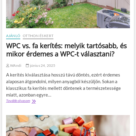
s
f
g
z
ű
y
e
n
e
l
y
l
l
í
m
ő
r
e
AJÁNLÓ
OTTHON ÉS KERT
z
ó
s
ő
t
s
WPC vs. fa kerítés: melyik tartósabb, és
m
?
é
mikor érdemes a WPC-t választani?
u
g
n
g
k
e
WAndi
június 24, 2025
a
l
A kerítés kiválasztása hosszú távú döntés, ezért érdemes
r
u
alaposan átgondolni, milyen anyagból készüljön. Sokan a
h
klasszikus fa kerítés mellett döntenek a természetessége
a
miatt, azonban egyre…
a
Tovább olvasom
W
n
P
y
C
á
v
r
s
i
.
f
f
o