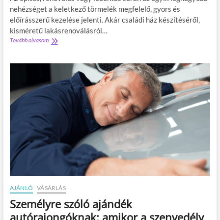
a
?
nehézséget a keletkező törmelék megfelelő, gyors és
s
előírásszerű kezelése jelenti. Akár családi ház készítéséről,
z
n
kisméretű lakásrenoválásról…
o
Tovább olvasom
É
s
p
í
í
t
t
á
é
s
s
á
i
r
k
a
o
:
n
m
t
i
é
r
n
e
e
j
r
ó
b
a
é
AJÁNLÓ
VÁSÁRLÁS
f
r
l
l
Személyre szóló ajándék
e
é
autórajongóknak: amikor a szenvedély
x
s