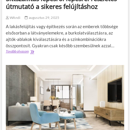
t
p
útmutató a sikeres felújításhoz
e
h
WAndi
augusztus 29, 2025
e
r
A lakásfelújítás vagy építkezés során az emberek többsége
b
elsősorban a látványelemekre, a burkolatválasztásra, az
í
ajtók-ablakok kiválasztására és a színkombinációkra
r
á
összpontosít. Gyakran csak később szembesülnek azzal…
s
Tovább olvasom
S
l
i
e
t
g
t
m
s
e
z
g
á
b
l
í
l
z
í
h
t
a
á
t
s
ó
l
b
é
b
p