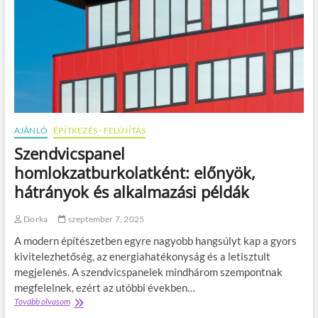
AJÁNLÓ
ÉPÍTKEZÉS - FELÚJÍTÁS
Szendvicspanel
homlokzatburkolatként: előnyök,
hátrányok és alkalmazási példák
Dorka
szeptember 7, 2025
A modern építészetben egyre nagyobb hangsúlyt kap a gyors
kivitelezhetőség, az energiahatékonyság és a letisztult
megjelenés. A szendvicspanelek mindhárom szempontnak
megfelelnek, ezért az utóbbi években…
Tovább olvasom
S
z