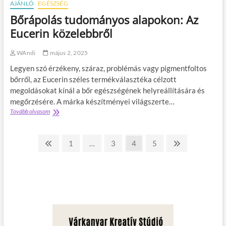
AJÁNLÓ
EGÉSZSÉG
i
i
Bőrápolás tudományos alapokon: Az
r
Eucerin közelebbről
o
d
á
WAndi
május 2, 2025
v
Legyen szó érzékeny, száraz, problémás vagy pigmentfoltos
a
l
bőrről, az Eucerin széles termékválasztéka célzott
u
megoldásokat kínál a bőr egészségének helyreállítására és
t
megőrzésére. A márka készítményei világszerte…
a
Tovább olvasom
B
z
ő
n
r
i
B
á
?
P
P
1
…
P
3
P
4
P
5
N
p
r
a
a
a
a
e
e
o
e
g
g
g
g
x
l
j
á
v
e
e
e
e
t
s
e
i
p
t
o
a
u
g
u
g
d
y
o
s
e