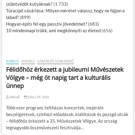
ízületvédőt kutyáknak?
(1 733)
Túracipő vásárlása: Milyen méretet válassz, hogy ne fájjon a
lábad?
(899)
Hogyan építs fel egy passzív jövedelmet?
(683)
10 mindennapi trükk, ami megkönnyíti az életed
(656)
AJÁNLÓ
KIEMELT
UTAZÁS ÉS SZABADIDŐ
Félidőhöz érkezett a jubileumi Művészetek
Völgye – még öt napig tart a kulturális
ünnep
WAndi
július 29, 2026
Több ezer program, teltházas koncertek, inspiráló
beszélgetések, színházi előadások, kiállítások és pezsgő utcák
– félidőhöz érkezett a 35. Művészetek Völgye. Az ország
legnagyobb összművészeti fesztiválja…