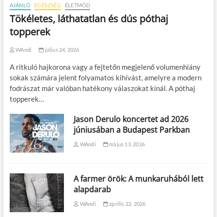
AJÁNLÓ
EGÉSZSÉG
ÉLETMÓD
Tökéletes, láthatatlan és dús póthaj
topperek
WAndi
július 24, 2026
A ritkuló hajkorona vagy a fejtetőn megjelenő volumenhiány
sokak számára jelent folyamatos kihívást, amelyre a modern
fodrászat már valóban hatékony válaszokat kínál. A póthaj
topperek…
Jason Derulo koncertet ad 2026
júniusában a Budapest Parkban
WAndi
május 13, 2026
A farmer örök: A munkaruhából lett
alapdarab
WAndi
április 22, 2026