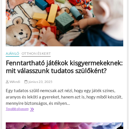
a
r
k
r
e
ó
r
s
í
á
t
g
é
r
s
a
:
m
AJÁNLÓ
OTTHON ÉS KERT
e
l
Fenntartható játékok kisgyermekeknek:
y
mit válasszunk tudatos szülőként?
i
k
t
WAndi
június 23, 2025
a
Egy tudatos szülő nemcsak azt nézi, hogy egy játék színes,
r
t
aranyos és leköti a gyereket, hanem azt is, hogy miből készült,
ó
mennyire biztonságos, és milyen…
s
Tovább olvasom
F
a
e
b
n
b
n
,