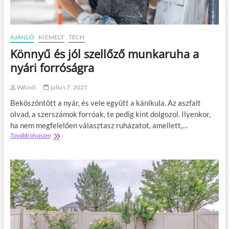
i
r
g
a
a
e
k
s
n
e
z
e
AJÁNLÓ
KIEMELT
TECH
r
e
r
Könnyű és jól szellőző munkaruha a
t
n
á
e
v
l
nyári forróságra
d
e
k
h
d
i
WAndi
július 7, 2025
e
é
v
z
l
i
Beköszöntött a nyár, és vele együtt a kánikula. Az aszfalt
l
y
t
olvad, a szerszámok forróak, te pedig kint dolgozol. Ilyenkor,
e
t
e
ha nem megfelelően választasz ruházatot, amellett,…
g
a
l
Tovább olvasom
K
j
l
e
ö
o
á
z
n
b
l
ő
n
b
k
k
y
a
o
n
ű
n
z
e
é
i
i
k
s
l
k
i
j
l
a
s
ó
ő
f
l
t
i