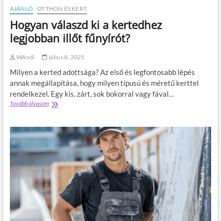
e
n
ő
AJÁNLÓ
OTTHON ÉS KERT
g
d
,
Hogyan válaszd ki a kertedhez
i
é
a
g
k
k
legjobban illőt fűnyírót?
a
a
á
z
u
r
WAndi
július 8, 2025
á
t
m
n
ó
a
Milyen a kerted adottsága? Az első és legfontosabb lépés
?
r
g
annak megállapítása, hogy milyen típusú és méretű kerttel
a
á
rendelkezel. Egy kis, zárt, sok bokorral vagy fával…
j
n
Tovább olvasom
H
o
s
o
n
z
g
g
e
y
ó
m
a
k
é
n
n
l
v
a
y
á
k
e
l
:
k
a
a
n
s
m
e
z
i
k
d
k
é
k
o
s