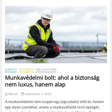
e
n
d
v
i
c
s
p
a
n
e
l
h
o
m
AJÁNLÓ
EGÉSZSÉG
VÁLLALKOZÁS
l
o
Munkavédelmi bolt: ahol a biztonság
k
nem luxus, hanem alap
z
a
t
WAndi
szeptember 2, 2025
b
A munkavédelem nem csupán egy jogszabályi előírás, hanem
u
r
egy olyan szemlélet, amely a munkavállalók testi épségét,
k