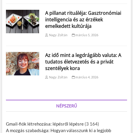
A pillanat rituáléja: Gasztronómiai
intelligencia és az érzékek
emelkedett kultúrája
Nagy Zoltán
március 5, 2026
Az idő mint a legdrágább valuta: A
tudatos életvezetés és a privát
szentélyek kora
Nagy Zoltán
március 4, 2026
NÉPSZERŰ
Gmail-fiók létrehozása: lépésről lépésre
(3 164)
A mozgás szabadsága: Hogyan válasszunk ki a legjobb