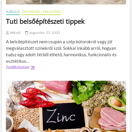
e
é
s
s
AJÁNLÓ
ÉPÍTKEZÉS - FELÚJÍTÁS
z
r
Tuti belsőépítészeti tippek
k
ő
ö
l
z
l
WAndi
augusztus 23, 2025
e
é
A belsőépítészet nem csupán a szép bútorokról vagy jól
p
é
megválasztott színekről szól. Sokkal inkább arról, hogyan
s
tudsz egy adott térből élhető, harmonikus, funkcionális és
r
esztétikus…
e
Tovább olvasom
T
:
u
r
t
é
i
s
b
z
e
l
l
e
s
t
ő
e
é
s
p
ú
í
t
t