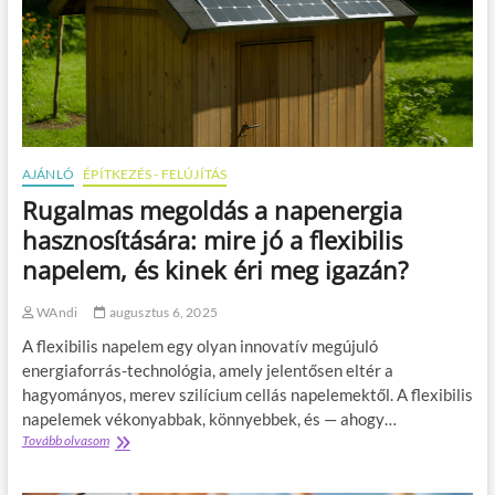
z
u
n
i
t
á
s
:
h
o
AJÁNLÓ
ÉPÍTKEZÉS - FELÚJÍTÁS
g
Rugalmas megoldás a napenergia
y
a
hasznosítására: mire jó a flexibilis
n
napelem, és kinek éri meg igazán?
s
e
g
WAndi
augusztus 6, 2025
í
A flexibilis napelem egy olyan innovatív megújuló
t
i
energiaforrás-technológia, amely jelentősen eltér a
a
hagyományos, merev szilícium cellás napelemektől. A flexibilis
v
napelemek vékonyabbak, könnyebbek, és — ahogy…
é
Tovább olvasom
R
d
u
e
g
k