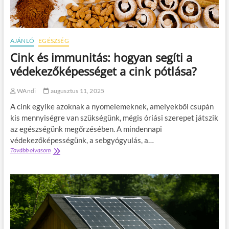
m
é
u
s
t
z
a
e
t
AJÁNLÓ
EGÉSZSÉG
t
ó
i
Cink és immunitás: hogyan segíti a
a
t
s
védekezőképességet a cink pótlása?
i
i
p
k
p
WAndi
augusztus 11, 2025
e
e
r
A cink egyike azoknak a nyomelemeknek, amelyekből csupán
k
e
kis mennyiségre van szükségünk, mégis óriási szerepet játszik
s
az egészségünk megőrzésében. A mindennapi
f
e
védekezőképességünk, a sebgyógyulás, a…
l
Tovább olvasom
C
ú
i
j
n
í
k
t
é
á
s
s
i
h
m
o
m