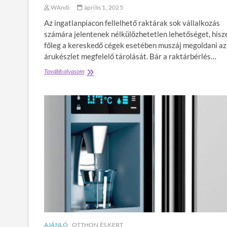
s
WAndi
április 1, 2025
z
é
Az ingatlanpiacon fellelhető raktárak sok vállalkozás
k
számára jelentenek nélkülözhetetlen lehetőséget, hisz
k
főleg a kereskedő cégek esetében muszáj megoldani az
i
árukészlet megfelelő tárolását. Bár a raktárbérlés…
v
á
Tovább olvasom
E
l
l
a
a
s
d
z
ó
t
r
á
a
s
k
a
t
a
á
z
r
i
a
r
k
o
–
d
r
a
e
i
m
é
AJÁNLÓ
OTTHON ÉS KERT
e