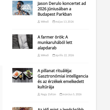
Jason Derulo koncertet ad
2026 júniusában a
Budapest Parkban
WAndi
május 13, 2026
A farmer örök: A
munkaruhából lett
alapdarab
WAndi
április 22, 2026
A pillanat rituáléja:
Gasztronómiai intelligencia
és az érzékek emelkedett
kultúrája
Nagy Zoltán
március 5, 2026
Az idő mint a legdrágább