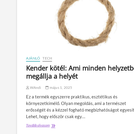
l
m
i
r
i
g
y
r
á
k
AJÁNLÓ
TECH
t
ü
Kender kötél: Ami minden helyzet
n
megállja a helyét
e
t
e
WAndi
május 1, 2025
i
Ez a termék egyszerre praktikus, esztétikus és
:
a
környezetkímélő. Olyan megoldás, ami a természet
c
erősségét és a kézzel fogható megbízhatóságot egyesít
s
Lehet, hogy először csak egy…
e
n
Tovább olvasom
K
d
e