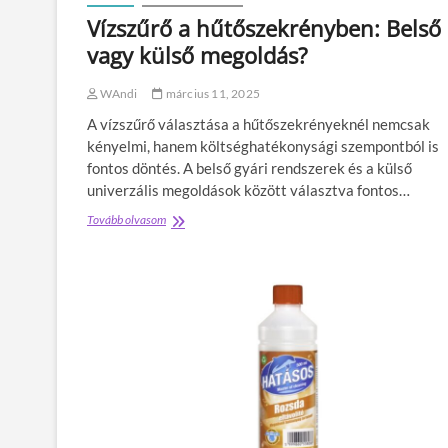
s
k
Vízszűrő a hűtőszekrényben: Belső
a
b
z
vagy külső megoldás?
e
o
f
t
e
WAndi
március 11, 2025
t
k
h
A vízszűrő választása a hűtőszekrényeknél nemcsak
t
o
e
kényelmi, hanem költséghatékonysági szempontból is
n
t
fontos döntés. A belső gyári rendszerek és a külső
i
é
m
univerzális megoldások között választva fontos…
s
u
v
Tovább olvasom
V
n
a
í
k
g
z
a
y
s
v
f
z
é
ö
ű
g
l
r
z
ö
ő
é
s
a
s
l
h
h
e
ű
e
g
t
z
e
ő