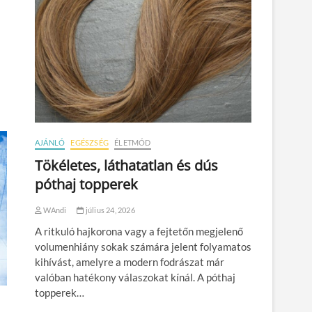
AJÁNLÓ
EGÉSZSÉG
ÉLETMÓD
Tökéletes, láthatatlan és dús
póthaj topperek
WAndi
július 24, 2026
A ritkuló hajkorona vagy a fejtetőn megjelenő
volumenhiány sokak számára jelent folyamatos
kihívást, amelyre a modern fodrászat már
valóban hatékony válaszokat kínál. A póthaj
topperek…