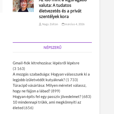
valuta: A tudatos
életvezetés és a privát
szentélyek kora
Nagy Zoltán
március 4, 2026
NÉPSZERŰ
Gmail-fiók létrehozása: lépésről lépésre
(3 163)
A mozgás szabadsága: Hogyan válasszunk ki a
legjobb ízületvédőt kutyáknak?
(1 733)
Túracipő vásárlása: Milyen méretet válassz,
hogy ne fájjon a lábad?
(899)
Hogyan építs fel egy passzív jövedelmet?
(683)
10 mindennapi trükk, ami megkönnyíti az
életed
(656)