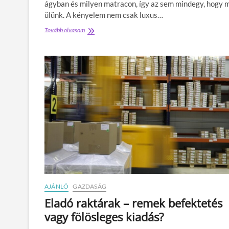
ágyban és milyen matracon, így az sem mindegy, hogy 
t
b
ülünk. A kényelem nem csak luxus…
e
Tovább olvasom
A
n
t
m
ö
e
k
g
é
á
l
l
e
l
t
j
e
a
s
a
H
h
e
e
r
l
m
y
a
é
n
t
M
i
AJÁNLÓ
GAZDASÁG
l
Eladó raktárak – remek befektetés
l
vagy fölösleges kiadás?
e
r