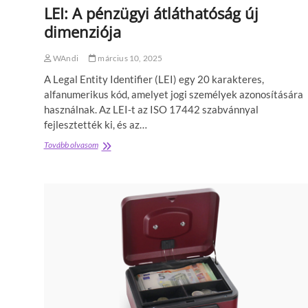
s
LEI: A pénzügyi átláthatóság új
k
dimenziója
i
e
g
WAndi
március 10, 2025
é
A Legal Entity Identifier (LEI) egy 20 karakteres,
s
z
alfanumerikus kód, amelyet jogi személyek azonosítására
í
használnak. Az LEI-t az ISO 17442 szabvánnyal
t
fejlesztették ki, és az…
ő
a
Tovább olvasom
L
r
E
e
I
n
:
d
A
e
p
z
é
e
n
t
z
t
ü
h
g
á
y
l
i
ó
á