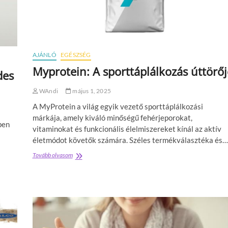
AJÁNLÓ
EGÉSZSÉG
Myprotein: A sporttáplálkozás úttörőj
des
WAndi
május 1, 2025
A MyProtein a világ egyik vezető sporttáplálkozási
márkája, amely kiváló minőségű fehérjeporokat,
ben
vitaminokat és funkcionális élelmiszereket kínál az aktív
életmódot követők számára. Széles termékválasztéka és…
Tovább olvasom
M
y
p
r
o
t
e
i