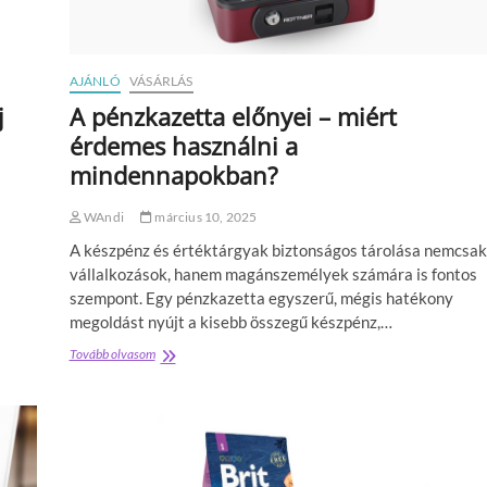
s
t
z
l
o
á
b
t
AJÁNLÓ
VÁSÁRLÁS
á
h
j
A pénzkazetta előnyei – miért
h
a
o
t
érdemes használni a
z
ó
mindennapokban?
s
á
g
WAndi
március 10, 2025
ú
A készpénz és értéktárgyak biztonságos tárolása nemcsak
j
d
vállalkozások, hanem magánszemélyek számára is fontos
i
szempont. Egy pénzkazetta egyszerű, mégis hatékony
m
megoldást nyújt a kisebb összegű készpénz,…
e
n
Tovább olvasom
A
z
p
i
é
ó
n
j
z
a
k
a