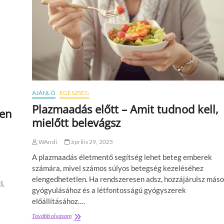
n
:
A
s
p
o
r
t
t
á
p
AJÁNLÓ
EGÉSZSÉG
l
Plazmaadás előtt – Amit tudnod kell,
á
ben
l
mielőtt belevágsz
k
o
WAndi
április 29, 2025
z
á
A plazmaadás életmentő segítség lehet beteg emberek
s
számára, mivel számos súlyos betegség kezeléséhez
ú
elengedhetetlen. Ha rendszeresen adsz, hozzájárulsz más
t
i.
gyógyulásához és a létfontosságú gyógyszerek
t
ö
előállításához.…
r
Tovább olvasom
P
ő