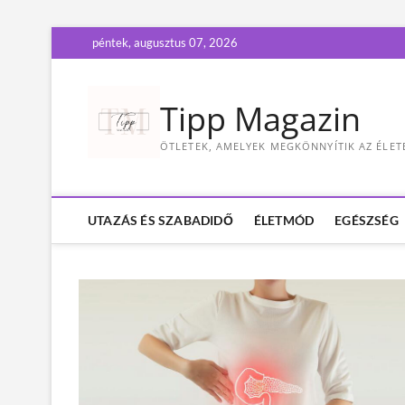
S
péntek, augusztus 07, 2026
k
i
p
Tipp Magazin
t
o
ÖTLETEK, AMELYEK MEGKÖNNYÍTIK AZ ÉLET
c
o
n
t
UTAZÁS ÉS SZABADIDŐ
ÉLETMÓD
EGÉSZSÉG
e
n
t