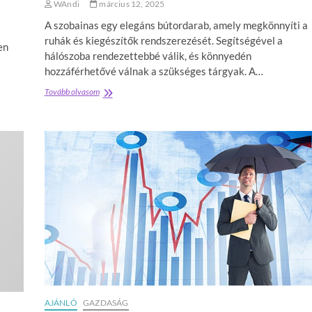
WAndi
március 12, 2025
ő
r
A szobainas egy elegáns bútordarab, amely megkönnyíti a
z
ruhák és kiegészítők rendszerezését. Segítségével a
é
en
hálószoba rendezettebbé válik, és könnyedén
s
m
hozzáférhetővé válnak a szükséges tárgyak. A…
e
Tovább olvasom
S
g
z
b
o
í
b
z
a
h
i
a
n
t
a
ó
s
p
a
a
t
r
ö
t
k
n
é
e
l
r
e
e
t
AJÁNLÓ
GAZDASÁG
e