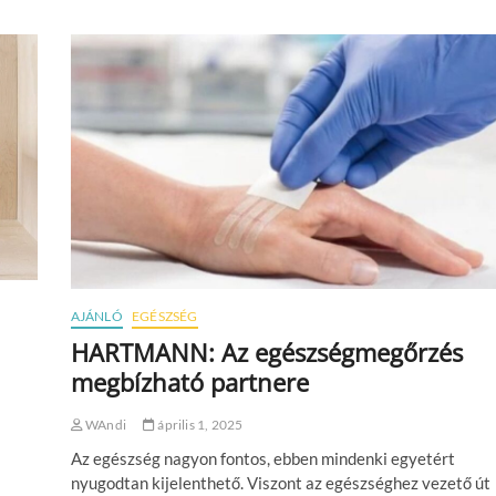
l
j
a
e
z
m
a
a
d
á
s
e
l
ő
t
t
–
A
AJÁNLÓ
EGÉSZSÉG
m
i
HARTMANN: Az egészségmegőrzés
t
megbízható partnere
t
u
d
WAndi
április 1, 2025
n
Az egészség nagyon fontos, ebben mindenki egyetért
o
d
nyugodtan kijelenthető. Viszont az egészséghez vezető út