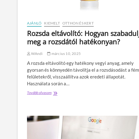
s
s
k
z
i
e
a
k
d
AJÁNLÓ
KIEMELT
OTTHON ÉS KERT
r
á
é
Rozsda eltávolító: Hogyan szabadul
s
n
meg a rozsdától hatékonyan?
?
y
b
e
WAndi
március 10, 2025
n
A rozsda eltávolító egy hatékony vegyi anyag, amely
:
B
gyorsan és könnyedén távolítja el a rozsdásodást a fém
e
felületekről, visszaállítva azok eredeti állapotát.
l
Használata során a…
s
ő
Tovább olvasom
R
v
o
a
z
g
s
y
d
k
a
ü
e
l
l
s
t