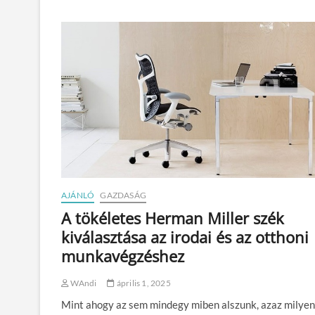
e
n
s
d
f
e
e
r
n
k
y
ö
e
t
g
é
e
l
t
:
é
A
s
m
j
i
e
m
l
i
e
n
AJÁNLÓ
GAZDASÁG
i
d
A tökéletes Herman Miller szék
e
kiválasztása az irodai és az otthoni
n
h
munkavégzéshez
e
l
WAndi
április 1, 2025
y
z
Mint ahogy az sem mindegy miben alszunk, azaz milyen
e