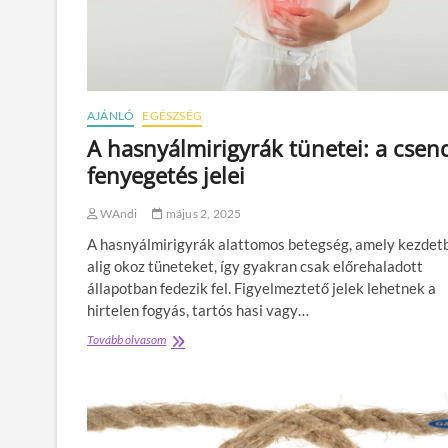
AJÁNLÓ
EGÉSZSÉG
A hasnyálmirigyrák tünetei: a csen
fenyegetés jelei
WAndi
május 2, 2025
A hasnyálmirigyrák alattomos betegség, amely kezdet
alig okoz tüneteket, így gyakran csak előrehaladott
állapotban fedezik fel. Figyelmeztető jelek lehetnek a
hirtelen fogyás, tartós hasi vagy…
Tovább olvasom
A
h
a
s
n
y
á