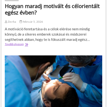
é
ö
Hogyan maradj motivált és célorientált
s
z
z
egész évben?
e
t
Dorka
február 5, 2026
e
s
A motiváció fenntartása és a célok elérése nem mindig
s
könnyű, de a sikeres emberek szokásai és módszerei
e
segíthetnek abban, hogy te is fókuszált maradj egész…
b
Tovább olvasom
H
k
o
e
g
z
y
e
a
l
n
é
m
s
a
b
r
e
a
n
d
:
j
G
m
y
o
o
t
r