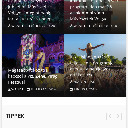
Félidőhöz érkezett a
kulturális töltődés, 4500
jubileumi Művészetek
program Idén már 35.
Völgye – még öt napig
alkalommal vár a
tart a kulturális ünnep
Művészetek Völgye
WANDI
JÚLIUS 29, 2026
WANDI
JÚLIUS 10, 2026
Itt a Fishing on Orfű
teljes zenei programja,
elindult a napijegyek
Magasabb fokozatra
értékesítése
kapcsol a Víz, Zene, Virág
Fesztivál
NAGY ZOLTÁN
WANDI
JÚNIUS 25, 2026
JÚNIUS 9, 2026
TIPPEK