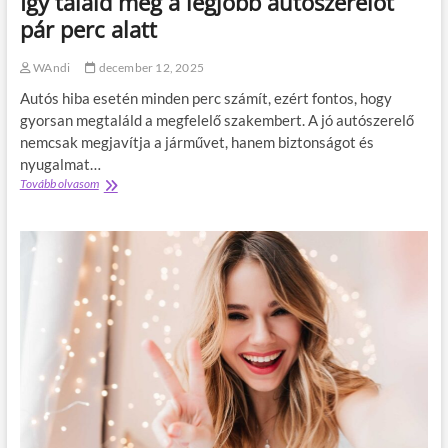
Így találd meg a legjobb autószerelőt
é
k
pár perc alatt
o
s
WAndi
december 12, 2025
s
á
Autós hiba esetén minden perc számít, ezért fontos, hogy
g
gyorsan megtaláld a megfelelő szakembert. A jó autószerelő
2
nemcsak megjavítja a járművet, hanem biztonságot és
0
2
nyugalmat…
6
Tovább olvasom
Í
t
g
i
y
p
t
p
a
e
l
k
á
a
l
t
d
u
m
d
e
a
g
t
a
o
l
s
e