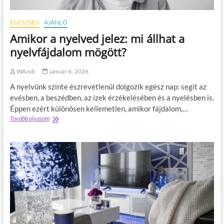
k
l
o
é
s
s
EGÉSZSÉG
AJÁNLÓ
f
u
Amikor a nyelved jelez: mi állhat a
a
t
v
á
nyelvfájdalom mögött?
o
n
r
i
WAndi
január 6, 2026
i
e
t
l
A nyelvünk szinte észrevétlenül dolgozik egész nap: segít az
j
s
evésben, a beszédben, az ízek érzékelésében és a nyelésben is.
a
ő
Éppen ezért különösen kellemetlen, amikor fájdalom,…
?
5
Tovább olvasom
A
p
m
e
i
r
k
c
o
b
r
e
a
n
n
?
y
5
e
e
l
g
v
y