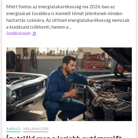
i
é
Miért fontos az energiatakarékosság ma 2026-ban az
n
s
d
energiaárak továbbra is kiemelt témát jelentenek minden
z
e
ö
háztartás számára. Az otthoni energiatakarékosság nemcsak
n
l
a kiadásaid csökkenti, hanem a…
n
d
Tovább olvasom
O
a
r
t
p
u
t
o
t
h
k
i
o
r
n
n
a
i
2
e
0
n
2
e
6
r
-
g
b
i
a
a
n
t
a
k
a
AJÁNLÓ
VÁLLALKOZÁS
r