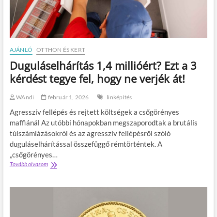
,
v
r
d
b
t
e
e
ő
n
n
z
e
?
é
m
s
AJÁNLÓ
OTTHON ÉS KERT
f
Duguláselhárítás 1,4 millióért? Ezt a 3
á
j
kérdést tegye fel, hogy ne verjék át!
?
E
WAndi
február 1, 2026
linképítés
z
é
Agresszív fellépés és rejtett költségek a csőgörényes
r
maffiánál Az utóbbi hónapokban megszaporodtak a brutális
t
túlszámlázásokról és az agresszív fellépésről szóló
n
e
duguláselhárítással összefüggő rémtörténtek. A
n
„csőgörényes…
y
Tovább olvasom
D
u
u
g
g
o
u
d
l
j
á
m
s