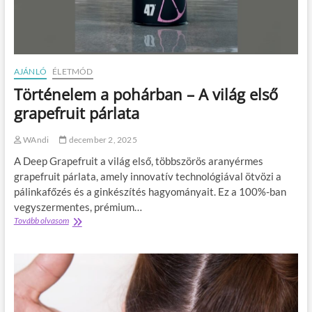
s
l
o
a
l
t
y
t
,
k
AJÁNLÓ
ÉLETMÓD
ö
Történelem a pohárban – A világ első
n
n
grapefruit párlata
y
e
WAndi
december 2, 2025
d
e
A Deep Grapefruit a világ első, többszörös aranyérmes
b
grapefruit párlata, amely innovatív technológiával ötvözi a
b
pálinkafőzés és a ginkészítés hagyományait. Ez a 100%-ban
é
l
vegyszermentes, prémium…
e
Tovább olvasom
T
t
ö
–
r
í
t
g
é
y
n
k
e
e
l