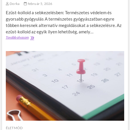
b
Dorka
február 5, 2026
b
Ezüst-kolloid a sebkezelésben: Természetes védelem és
e
t
gyorsabb gyógyulás A természetes gyógyászatban egyre
s
többen keresnek alternatív megoldásokat a sebkezelésre. Az
z
ezüst-kolloid az egyik ilyen lehetőség, amely…
á
Tovább olvasom
E
m
z
í
ü
t
s
,
t
m
-
i
k
n
o
t
l
m
l
a
o
g
i
a
d
a
a
z
t
e
e
s
r
z
m
ÉLETMÓD
k