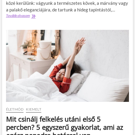
v
m
közé kerülünk: vágyunk a természetes kövek, a márvány vagy
e
é
a palakő eleganciájára, de tartunk a hideg tapintástól,…
r
t
Tovább olvasom
M
j
v
i
é
á
é
k
l
r
á
a
t
t
s
a
!
z
k
t
ő
a
h
n
a
i
t
,
á
m
s
i
ú
n
v
t
i
a
n
r
y
ÉLETMÓD
KIEMELT
a
l
n
Mit csinálj felkelés utáni első 5
p
y
a
percben? 5 egyszerű gyakorlat, ami az
r
d
u
l