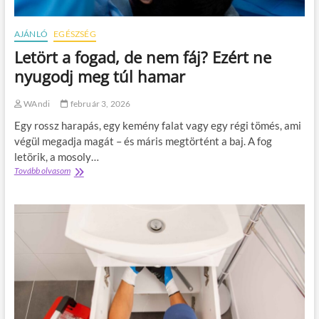
i
s
v
a
á
b
AJÁNLÓ
EGÉSZSÉG
l
b
Letört a fogad, de nem fáj? Ezért ne
t
g
é
y
nyugodj meg túl hamar
s
ó
c
g
WAndi
február 3, 2026
é
y
l
u
Egy rossz harapás, egy kemény falat vagy egy régi tömés, ami
o
l
végül megadja magát – és máris megtörtént a baj. A fog
r
á
letörik, a mosoly…
i
s
Tovább olvasom
L
e
é
e
n
s
t
t
k
ö
á
e
r
l
v
t
t
e
a
e
s
f
g
e
o
é
b
g
s
b
a
z
f
d
é
e