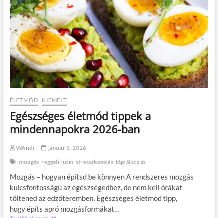
r
d
n
t
a
a
h
l
p
a
o
o
t
m
d
ó
m
r
o
ö
a
t
g
h
t
ö
a
h
t
t
o
t
á
n
?
s
ÉLETMÓD
KIEMELT
i
s
Egészséges életmód tippek a
é
a
l
mindennapokra 2026-ban
l
e
v
t
a
WAndi
január 5, 2026
t
n
i
mozgás
reggeli rutin
stresszkezelés
táplálkozás
p
Mozgás – hogyan építsd be könnyen A rendszeres mozgás
p
e
kulcsfontosságú az egészségedhez, de nem kell órákat
k
töltened az edzőteremben. Egészséges életmód tipp,
2
hogy építs apró mozgásformákat…
0