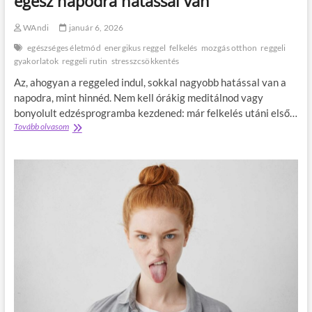
egész napodra hatással van
d
ó
a
a
WAndi
január 6, 2026
t
m
?
egészséges életmód
energikus reggel
felkelés
mozgás otthon
reggeli
o
gyakorlatok
reggeli rutin
stresszcsökkentés
d
e
Az, ahogyan a reggeled indul, sokkal nagyobb hatással van a
r
napodra, mint hinnéd. Nem kell órákig meditálnod vagy
n
bonyolult edzésprogramba kezdened: már felkelés utáni első…
l
a
Tovább olvasom
M
k
i
b
t
e
c
r
s
e
i
n
n
d
á
e
l
z
j
é
f
s
e
t
l
i
k
t
e