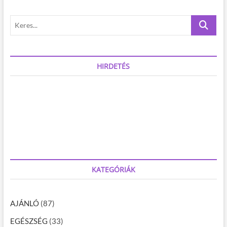
l
a
K
e
p
r
o
e
s
HIRDETÉS
z
.
á
.
.
s
a
KATEGÓRIÁK
AJÁNLÓ
(87)
EGÉSZSÉG
(33)