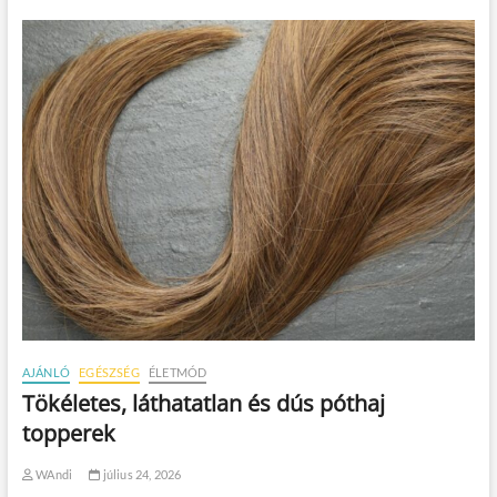
AJÁNLÓ
EGÉSZSÉG
ÉLETMÓD
Tökéletes, láthatatlan és dús póthaj
topperek
WAndi
július 24, 2026