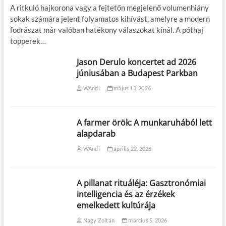
A ritkuló hajkorona vagy a fejtetőn megjelenő volumenhiány
sokak számára jelent folyamatos kihívást, amelyre a modern
fodrászat már valóban hatékony válaszokat kínál. A póthaj
topperek…
Jason Derulo koncertet ad 2026
júniusában a Budapest Parkban
WAndi
május 13, 2026
A farmer örök: A munkaruhából lett
alapdarab
WAndi
április 22, 2026
A pillanat rituáléja: Gasztronómiai
intelligencia és az érzékek
emelkedett kultúrája
Nagy Zoltán
március 5, 2026