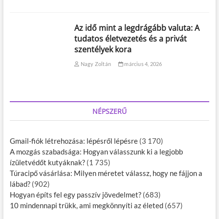
Az idő mint a legdrágább valuta: A
tudatos életvezetés és a privát
szentélyek kora
Nagy Zoltán
március 4, 2026
NÉPSZERŰ
Gmail-fiók létrehozása: lépésről lépésre
(3 170)
A mozgás szabadsága: Hogyan válasszunk ki a legjobb
ízületvédőt kutyáknak?
(1 735)
Túracipő vásárlása: Milyen méretet válassz, hogy ne fájjon a
lábad?
(902)
Hogyan építs fel egy passzív jövedelmet?
(683)
10 mindennapi trükk, ami megkönnyíti az életed
(657)