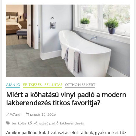
t
é
a
r
3
t
k
l
é
e
r
h
d
e
é
t
s
j
t
o
t
b
e
b
g
d
y
ö
e
n
f
t
AJÁNLÓ
ÉPÍTKEZÉS - FELÚJÍTÁS
OTTHON ÉS KERT
e
é
Miért a kőhatású vinyl padló a modern
l
s
,
a
lakberendezés titkos favoritja?
h
r
o
a
WAndi
január 15, 2026
g
n
y
y
burkolás
kő
kőhatású padlő
lakberendezés
n
é
e
Amikor padlóburkolat választás előtt állunk, gyakran két tűz
r