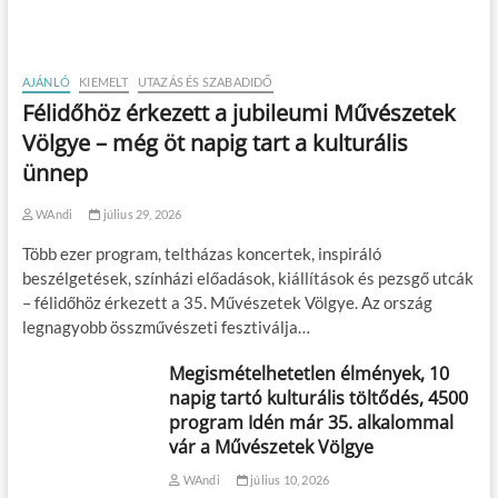
AJÁNLÓ
KIEMELT
UTAZÁS ÉS SZABADIDŐ
Félidőhöz érkezett a jubileumi Művészetek
Völgye – még öt napig tart a kulturális
ünnep
WAndi
július 29, 2026
Több ezer program, teltházas koncertek, inspiráló
beszélgetések, színházi előadások, kiállítások és pezsgő utcák
– félidőhöz érkezett a 35. Művészetek Völgye. Az ország
legnagyobb összművészeti fesztiválja…
Megismételhetetlen élmények, 10
napig tartó kulturális töltődés, 4500
program Idén már 35. alkalommal
vár a Művészetek Völgye
WAndi
július 10, 2026