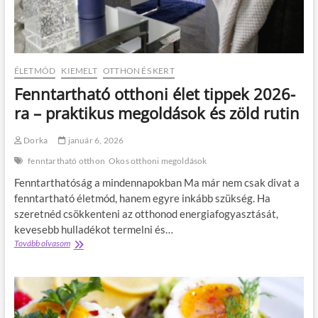
e
s
d
z
j
e
e
r
l
ű
e
g
ÉLETMÓD
KIEMELT
OTTHON ÉS KERT
z
y
Fenntartható otthoni élet tippek 2026-
:
a
m
k
ra – praktikus megoldások és zöld rutin
i
o
á
r
Dorka
január 6, 2026
l
l
l
a
fenntartható otthon
Okos otthoni megoldások
h
t
Fenntarthatóság a mindennapokban Ma már nem csak divat a
a
,
t
a
fenntartható életmód, hanem egyre inkább szükség. Ha
a
m
szeretnéd csökkenteni az otthonod energiafogyasztását,
n
i
kevesebb hulladékot termelni és…
y
a
Tovább olvasom
F
e
z
e
l
e
n
v
g
n
f
é
t
á
s
a
j
z