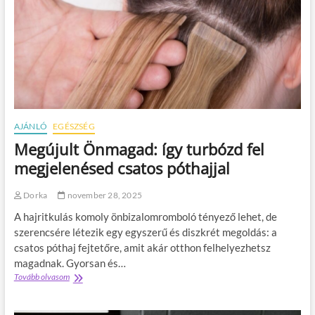
z
e
d
m
ő
a
d
p
i
o
k
h
a
á
j
r
ó
b
k
a
AJÁNLÓ
EGÉSZSÉG
ö
n
Megújult Önmagad: így turbózd fel
z
–
é
A
megjelenésed csatos póthajjal
r
v
z
i
Dorka
november 28, 2025
e
l
t
á
A hajritkulás komoly önbizalomromboló tényező lehet, de
a
g
szerencsére létezik egy egyszerű és diszkrét megoldás: a
s
e
csatos póthaj fejtetőre, amit akár otthon felhelyezhetsz
z
l
á
s
magadnak. Gyorsan és…
d
ő
Tovább olvasom
M
b
g
e
a
r
g
n
a
ú