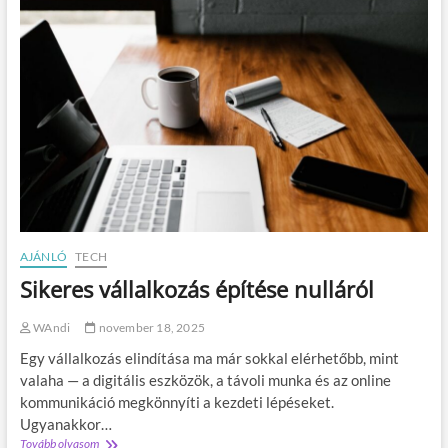
p
j
e
u
f
l
r
t
u
Ö
i
n
t
m
p
a
á
g
r
a
l
d
a
:
t
í
a
g
AJÁNLÓ
TECH
y
Sikeres vállalkozás építése nulláról
t
u
r
WAndi
november 18, 2025
b
Egy vállalkozás elindítása ma már sokkal elérhetőbb, mint
ó
z
valaha — a digitális eszközök, a távoli munka és az online
d
kommunikáció megkönnyíti a kezdeti lépéseket.
f
Ugyanakkor…
e
Tovább olvasom
S