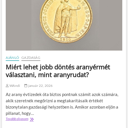
e
e
g
l
t
h
ú
á
l
r
h
í
a
t
m
á
a
s
r
1
,
AJÁNLÓ
GAZDASÁG
4
Miért lehet jobb döntés aranyérmét
m
i
választani, mint aranyrudat?
l
l
WAndi
január 22, 2026
i
ó
Az arany évtizedek óta biztos pontnak számít azok számára,
é
akik szeretnék megőrizni a megtakarításaik értékét
r
bizonytalan gazdasági helyzetben is. Amikor azonban eljön a
t
?
pillanat, hogy…
E
Tovább olvasom
M
z
i