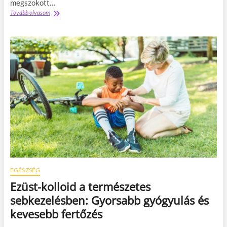
megszokott…
Tovább olvasom
A
m
i
k
o
r
a
m
i
n
d
e
n
n
a
p
i
r
EGÉSZSÉG
u
Ezüst-kolloid a természetes
t
i
sebkezelésben: Gyorsabb gyógyulás és
n
kevesebb fertőzés
t
ö