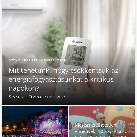
Mit tehetünk, hogy csökkentsük az energiafogyasztásunkat a kr
OTTHON ÉS KERT
KIEMELT
TECH
Mit tehetünk, hogy csökkentsük az
energiafogyasztásunkat a kritikus
napokon?
WANDI
AUGUSZTUS 3, 2026
Megismételhetetlen
élmények, 10 napig tartó