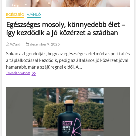
h
g
á
j
z
o
EGÉSZSÉG
AJÁNLÓ
t
b
Egészséges mosoly, könnyedebb élet –
a
b
r
a
így kezdődik a jó közérzet a szádban
t
u
á
t
WAndi
december 9, 2025
s
ó
é
s
Sokan azt gondolják, hogy az egészséges életmód a sporttal és
r
z
a táplálkozással kezdődik, pedig az általános jó közérzet jóval
t
e
hamarabb, már a szájüregnél eldől. A…
r
Tovább olvasom
E
e
g
l
é
ő
s
t
z
p
s
á
é
r
g
p
e
e
s
r
m
c
o
a